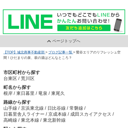
ページトップへ
【TOP】城北商事不動産部
>
ブログ記事一覧
>
鶯谷エリアのリフレッシュ空
間！ひだまりの泉、萩の湯はどんなところ？
市区町村から探す
台東区
/
荒川区
町名から探す
根岸
/
東日暮里
/
竜泉
/
東尾久
路線から探す
山手線
/
京浜東北線
/
日比谷線
/
常磐線
/
日暮里舎人ライナー
/
京成本線
/
成田スカイアクセス
/
高崎線
/
東北本線
/
東北新幹線