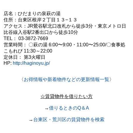
店名：
ひだまりの泉萩の湯
住所：
台東区根岸２丁目１３−１３
アクセス：
JR鶯谷駅北口改札から徒歩3分・
東京メトロ日
比谷線入谷駅2番出口から徒歩10分
TEL：
03-3872-7669
営業時間：
〇
萩の湯
6:00〜9:00・11:00
〜25:00/
〇食事処
こもれび 11:30
～22:00
定休日： 第3火曜日
HP
:
http://haginoyu.jp/
〈
お得情報や新着物件などの更新情報一覧
〉
☆賃貸物件を借りたい方
→
借りるときのQ＆A
→
台東区・荒川区の賃貸物件を検索