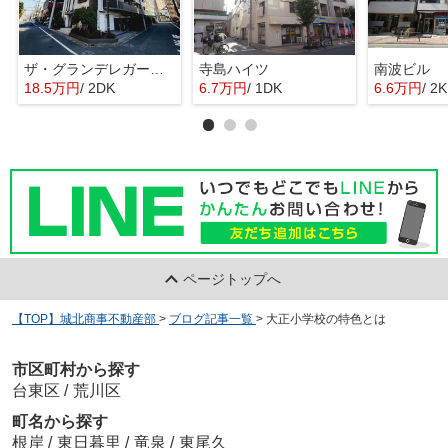
ザ・グランデレガーロ東日暮里
寺島ハイツ
南波ビル
18.5万円
/ 2DK
6.7万円
/ 1DK
6.6万円
/ 2K
ページトップへ
【TOP】城北商事不動産部
>
ブログ記事一覧
>
大正小学校の特色とは
市区町村から探す
台東区
/
荒川区
町名から探す
根岸
/
東日暮里
/
竜泉
/
東尾久