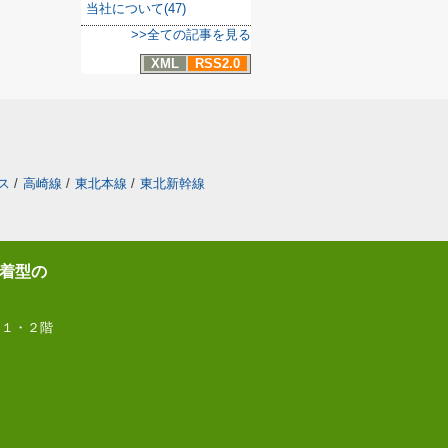
当社について(47)
>>全ての記事を見る
XML
RSS2.0
ス
/
高崎線
/
東北本線
/
東北新幹線
着型の
 １・２階