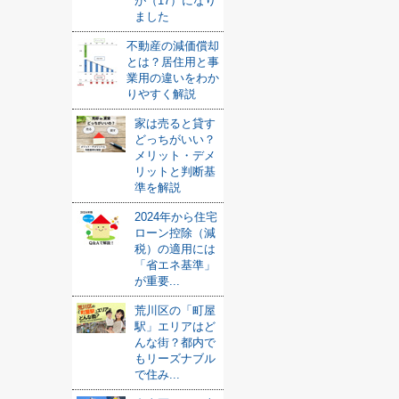
が（17）になり
ました
不動産の減価償却
とは？居住用と事
業用の違いをわか
りやすく解説
家は売ると貸す
どっちがいい？
メリット・デメ
リットと判断基
準を解説
2024年から住宅
ローン控除（減
税）の適用には
「省エネ基準」
が重要...
荒川区の「町屋
駅」エリアはど
んな街？都内で
もリーズナブル
で住み...