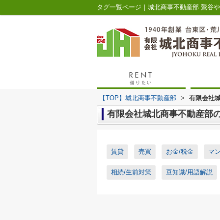
タグ一覧ページ｜城北商事不動産部 鶯谷
【TOP】城北商事不動産部
>
有限会社
有限会社城北商事不動産部
賃貸
売買
お金/税金
マ
相続/生前対策
豆知識/用語解説