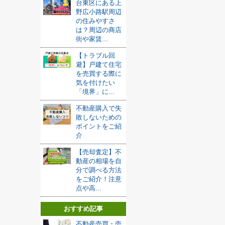
台東区にある上
野広小路駅周辺
の住みやすさ
は？周辺の商店
街や家賃...
【トラブル回
避】戸建て住宅
を売買する際に
気を付けたい
「境界」に...
不動産購入で失
敗しないための
ポイントをご紹
介
【売却査定】不
動産の相場を自
分で調べる方法
をご紹介！注意
点や高...
おすすめ記事
不動産売買・売