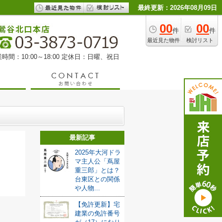
最終更新：2026年08月09日
00
00
件
件
最近見た物件
検討リスト
時間：10:00～18:00 定休日：日曜、祝日
最新記事
2025年大河ドラ
マ主人公「蔦屋
重三郎」とは？
台東区との関係
や人物...
【免許更新】宅
建業の免許番号