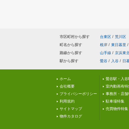
市区町村から探す
台東区
/
荒川区
町名から探す
根岸
/
東日暮里
/
路線から探す
山手線
/
京浜東
駅から探す
鶯谷
/
入谷
/
日
ホーム
鶯谷駅・入谷
会社概要
室内動画有特
プライバシーポリシー
事務所・店舗
利用規約
駐車場特集
サイトマップ
売買物件特集
物件カタログ