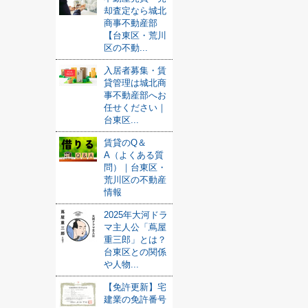
却査定なら城北
商事不動産部
【台東区・荒川
区の不動...
入居者募集・賃
貸管理は城北商
事不動産部へお
任せください｜
台東区...
賃貸のQ＆
A（よくある質
問）｜台東区・
荒川区の不動産
情報
2025年大河ドラ
マ主人公「蔦屋
重三郎」とは？
台東区との関係
や人物...
【免許更新】宅
建業の免許番号