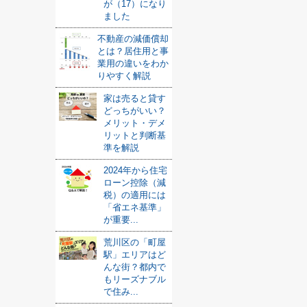
が（17）になり
ました
不動産の減価償却
とは？居住用と事
業用の違いをわか
りやすく解説
家は売ると貸す
どっちがいい？
メリット・デメ
リットと判断基
準を解説
2024年から住宅
ローン控除（減
税）の適用には
「省エネ基準」
が重要...
荒川区の「町屋
駅」エリアはど
んな街？都内で
もリーズナブル
で住み...