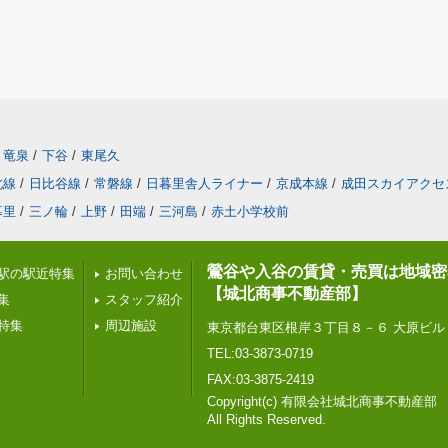
竜泉
/
下谷
/
東尾久
北線
/
日比谷線
/
常磐線
/
日暮里舎人ライナー
/
京成本線
/
成田スカイアクセ
暮里
/
三ノ輪
/
上野
/
田端
/
三河島
/
赤土小学校前
鶯谷や入谷の賃貸・売買は地域密
駅の駅近特集
お問い合わせ
【城北商事不動産部】
集
スタッフ紹介
特集
周辺施設
東京都台東区根岸３丁目８－６ 大原ビル
TEL:03-3873-0719
FAX:03-3875-2419
Copyright(c) 有限会社城北商事不動産部
All Rights Reserved.