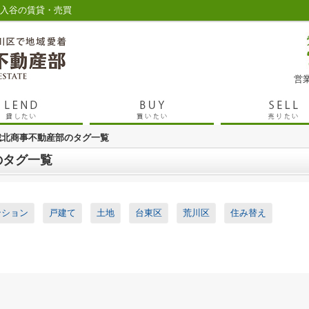
や入谷の賃貸・売買
営業
城北商事不動産部のタグ一覧
のタグ一覧
ンション
戸建て
土地
台東区
荒川区
住み替え