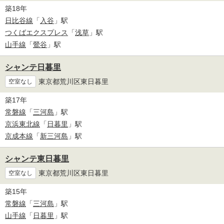
築18年
日比谷線
「
入谷
」駅
つくばエクスプレス
「
浅草
」駅
山手線
「
鶯谷
」駅
シャンテ日暮里
東京都荒川区東日暮里
空室なし
築17年
常磐線
「
三河島
」駅
京浜東北線
「
日暮里
」駅
京成本線
「
新三河島
」駅
シャンテ東日暮里
東京都荒川区東日暮里
空室なし
築15年
常磐線
「
三河島
」駅
山手線
「
日暮里
」駅