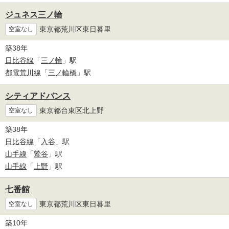
ジュネス三ノ輪
東京都荒川区東日暮里
空室なし
築38年
日比谷線
「
三ノ輪
」駅
都電荒川線
「
三ノ輪橋
」駅
シティアドバンス
東京都台東区北上野
空室なし
築38年
日比谷線
「
入谷
」駅
山手線
「
鶯谷
」駅
山手線
「
上野
」駅
七番館
東京都荒川区東日暮里
空室なし
築10年