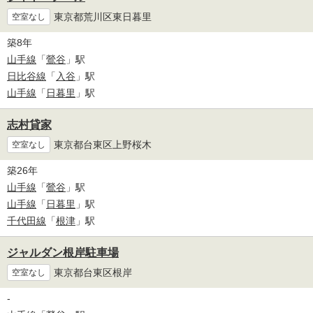
東京都荒川区東日暮里
空室なし
築8年
山手線
「
鶯谷
」駅
日比谷線
「
入谷
」駅
山手線
「
日暮里
」駅
志村貸家
東京都台東区上野桜木
空室なし
築26年
山手線
「
鶯谷
」駅
山手線
「
日暮里
」駅
千代田線
「
根津
」駅
ジャルダン根岸駐車場
東京都台東区根岸
空室なし
-