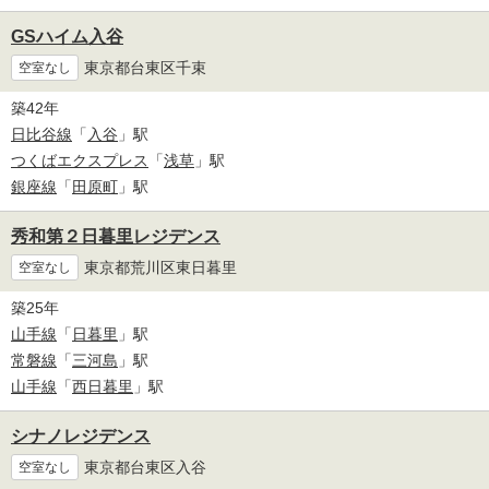
GSハイム入谷
東京都台東区千束
空室なし
築42年
日比谷線
「
入谷
」駅
つくばエクスプレス
「
浅草
」駅
銀座線
「
田原町
」駅
秀和第２日暮里レジデンス
東京都荒川区東日暮里
空室なし
築25年
山手線
「
日暮里
」駅
常磐線
「
三河島
」駅
山手線
「
西日暮里
」駅
シナノレジデンス
東京都台東区入谷
空室なし