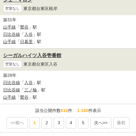
東京都台東区根岸
空室なし
築31年
山手線
「
鶯谷
」駅
日比谷線
「
入谷
」駅
山手線
「
日暮里
」駅
シーガルハイツ入谷壱番館
東京都台東区入谷
空室なし
築28年
日比谷線
「
入谷
」駅
日比谷線
「
三ノ輪
」駅
山手線
「
鶯谷
」駅
該当公開件数
610
件
1-100
件表示
<<前へ
1
2
3
4
5
次へ>>
最初