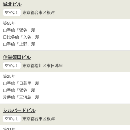
城北ビル
東京都台東区根岸
空室なし
築55年
山手線
「
鶯谷
」駅
日比谷線
「
入谷
」駅
山手線
「
上野
」駅
信栄須田ビル
東京都荒川区東日暮里
空室なし
築28年
山手線
「
日暮里
」駅
山手線
「
鶯谷
」駅
常磐線
「
三河島
」駅
シルバードビル
東京都台東区根岸
空室なし
築31年