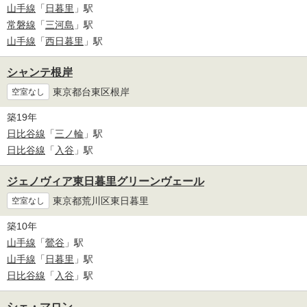
山手線
「
日暮里
」駅
常磐線
「
三河島
」駅
山手線
「
西日暮里
」駅
シャンテ根岸
東京都台東区根岸
空室なし
築19年
日比谷線
「
三ノ輪
」駅
日比谷線
「
入谷
」駅
ジェノヴィア東日暮里グリーンヴェール
東京都荒川区東日暮里
空室なし
築10年
山手線
「
鶯谷
」駅
山手線
「
日暮里
」駅
日比谷線
「
入谷
」駅
シェ・マロン