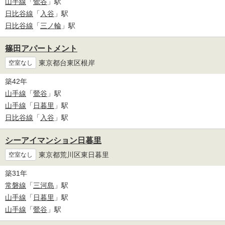
山手線
「
鶯谷
」駅
日比谷線
「
入谷
」駅
日比谷線
「
三ノ輪
」駅
篠田アパートメント
東京都台東区根岸
空室なし
築42年
山手線
「
鶯谷
」駅
山手線
「
日暮里
」駅
日比谷線
「
入谷
」駅
シーアイマンション日暮里
東京都荒川区東日暮里
空室なし
築31年
常磐線
「
三河島
」駅
山手線
「
日暮里
」駅
山手線
「
鶯谷
」駅