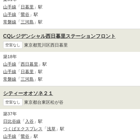
山手線
「
日暮里
」駅
山手線
「
鶯谷
」駅
常磐線
「
三河島
」駅
CQレジデンシャル西日暮里ステーションフロント
東京都荒川区西日暮里
空室なし
築18年
山手線
「
西日暮里
」駅
山手線
「
日暮里
」駅
常磐線
「
三河島
」駅
シティーオオソネ２１
東京都台東区松が谷
空室なし
築37年
日比谷線
「
入谷
」駅
つくばエクスプレス
「
浅草
」駅
山手線
「
鶯谷
」駅