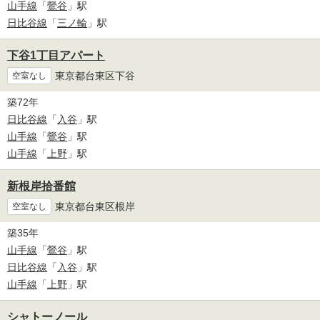
山手線
「
鶯谷
」駅
日比谷線
「
三ノ輪
」駅
下谷1丁目アパート
東京都台東区下谷
空室なし
築72年
日比谷線
「
入谷
」駅
山手線
「
鶯谷
」駅
山手線
「
上野
」駅
新根岸拾番館
東京都台東区根岸
空室なし
築35年
山手線
「
鶯谷
」駅
日比谷線
「
入谷
」駅
山手線
「
上野
」駅
シャトーノール