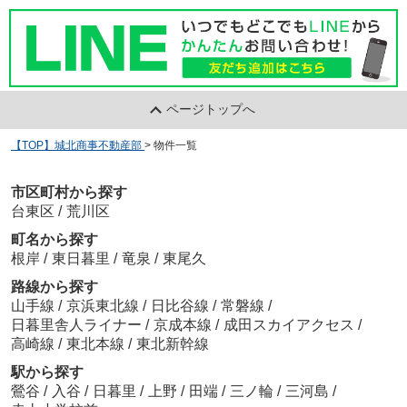
ページトップへ
【TOP】城北商事不動産部
>
物件一覧
市区町村から探す
台東区
/
荒川区
町名から探す
根岸
/
東日暮里
/
竜泉
/
東尾久
路線から探す
山手線
/
京浜東北線
/
日比谷線
/
常磐線
/
日暮里舎人ライナー
/
京成本線
/
成田スカイアクセス
/
高崎線
/
東北本線
/
東北新幹線
駅から探す
鶯谷
/
入谷
/
日暮里
/
上野
/
田端
/
三ノ輪
/
三河島
/