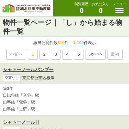
閲覧履歴
お気に入り
メニュー
0
0
物件一覧ページ｜「し」から始まる物
件一覧
該当公開件数
610
件
1-100
件表示
<<前へ
1
2
3
4
5
次へ>>
最初
シャトーノールバンブー
東京都台東区根岸
空室なし
築3年
日比谷線
「
入谷
」駅
山手線
「
鶯谷
」駅
山手線
「
上野
」駅
シャトーノールⅡ