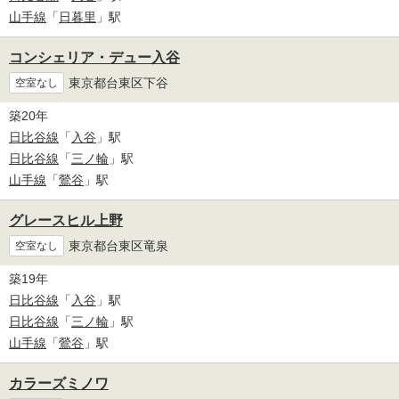
山手線
「
日暮里
」駅
コンシェリア・デュー入谷
東京都台東区下谷
空室なし
築20年
日比谷線
「
入谷
」駅
日比谷線
「
三ノ輪
」駅
山手線
「
鶯谷
」駅
グレースヒル上野
東京都台東区竜泉
空室なし
築19年
日比谷線
「
入谷
」駅
日比谷線
「
三ノ輪
」駅
山手線
「
鶯谷
」駅
カラーズミノワ