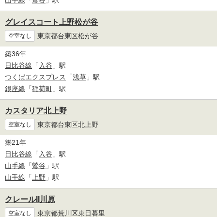
山手線
「
鶯谷
」駅
グレイスコート上野松が谷
東京都台東区松が谷
空室なし
築36年
日比谷線
「
入谷
」駅
つくばエクスプレス
「
浅草
」駅
銀座線
「
稲荷町
」駅
カスタリア北上野
東京都台東区北上野
空室なし
築21年
日比谷線
「
入谷
」駅
山手線
「
鶯谷
」駅
山手線
「
上野
」駅
クレールII川原
東京都荒川区東日暮里
空室なし