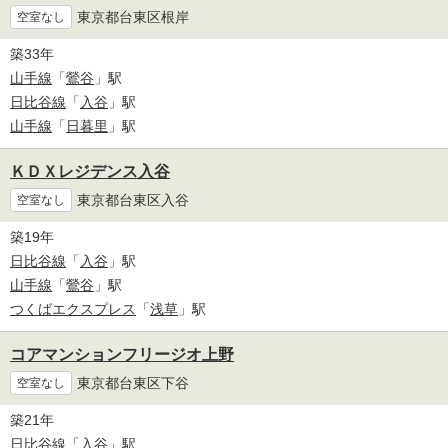
東京都台東区根岸
空室なし
築33年
山手線
「
鶯谷
」駅
日比谷線
「
入谷
」駅
山手線
「
日暮里
」駅
ＫＤＸレジデンス入谷
東京都台東区入谷
空室なし
築19年
日比谷線
「
入谷
」駅
山手線
「
鶯谷
」駅
つくばエクスプレス
「
浅草
」駅
コアマンションフリージオ上野
東京都台東区下谷
空室なし
築21年
日比谷線
「
入谷
」駅