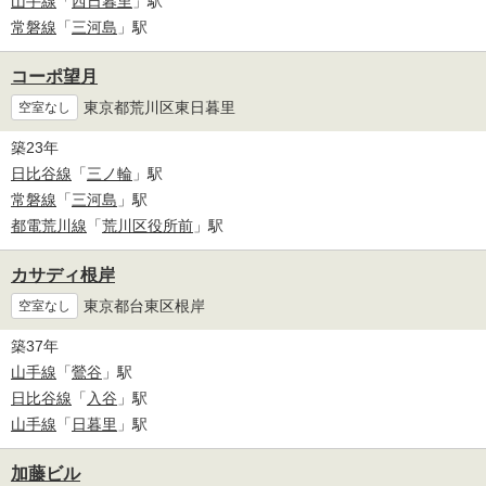
山手線
「
西日暮里
」駅
常磐線
「
三河島
」駅
コーポ望月
東京都荒川区東日暮里
空室なし
築23年
日比谷線
「
三ノ輪
」駅
常磐線
「
三河島
」駅
都電荒川線
「
荒川区役所前
」駅
カサディ根岸
東京都台東区根岸
空室なし
築37年
山手線
「
鶯谷
」駅
日比谷線
「
入谷
」駅
山手線
「
日暮里
」駅
加藤ビル