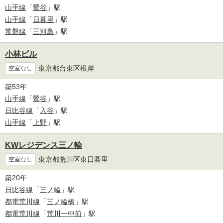
山手線
「
鶯谷
」駅
山手線
「
日暮里
」駅
常磐線
「
三河島
」駅
小林ビル
東京都台東区根岸
空室なし
築53年
山手線
「
鶯谷
」駅
日比谷線
「
入谷
」駅
山手線
「
上野
」駅
KWレジデンス三ノ輪
東京都荒川区東日暮里
空室なし
築20年
日比谷線
「
三ノ輪
」駅
都電荒川線
「
三ノ輪橋
」駅
都電荒川線
「
荒川一中前
」駅