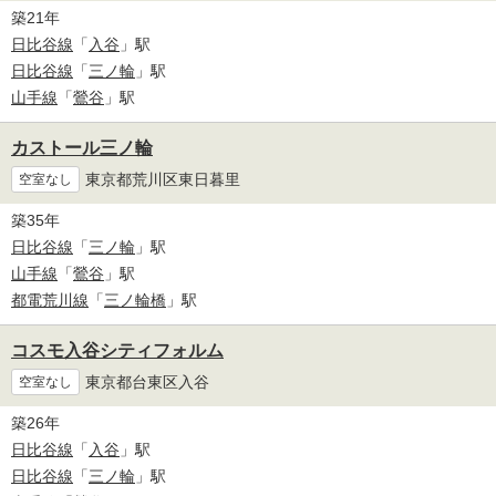
築21年
日比谷線
「
入谷
」駅
日比谷線
「
三ノ輪
」駅
山手線
「
鶯谷
」駅
カストール三ノ輪
東京都荒川区東日暮里
空室なし
築35年
日比谷線
「
三ノ輪
」駅
山手線
「
鶯谷
」駅
都電荒川線
「
三ノ輪橋
」駅
コスモ入谷シティフォルム
東京都台東区入谷
空室なし
築26年
日比谷線
「
入谷
」駅
日比谷線
「
三ノ輪
」駅