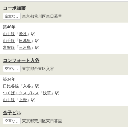
コーポ加藤
東京都荒川区東日暮里
空室なし
築46年
山手線
「
鶯谷
」駅
山手線
「
日暮里
」駅
常磐線
「
三河島
」駅
コンフォート入谷
東京都台東区入谷
空室なし
築34年
日比谷線
「
入谷
」駅
つくばエクスプレス
「
浅草
」駅
山手線
「
上野
」駅
金子ビル
東京都荒川区東日暮里
空室なし