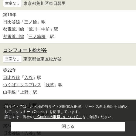
東京都荒川区東日暮里
空室なし
築16年
日比谷線
「
三ノ輪
」駅
都電荒川線
「
荒川一中前
」駅
都電荒川線
「
三ノ輪橋
」駅
コンフォート松が谷
東京都台東区松が谷
空室なし
築22年
日比谷線
「
入谷
」駅
つくばエクスプレス
「
浅草
」駅
山手線
「
上野
」駅
グランパレ上野
当サイトでは、お客様の当サイト利用状況把握、サービス向上検討を目的と
して、クッキー（Cookie）を使用しています。
東京都台東区下谷
空室なし
詳しくは、当社の
「Cookieの取扱いについて」
をご確認ください。
築34年
閉じる
日比谷線
「
入谷
」駅