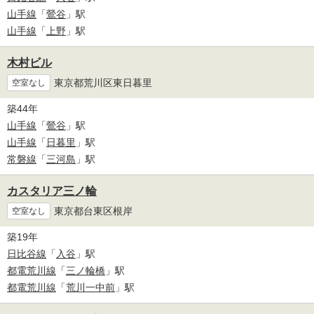
山手線
「
鶯谷
」駅
山手線
「
上野
」駅
木村ビル
東京都荒川区東日暮里
空室なし
築44年
山手線
「
鶯谷
」駅
山手線
「
日暮里
」駅
常磐線
「
三河島
」駅
カスタリア三ノ輪
東京都台東区根岸
空室なし
築19年
日比谷線
「
入谷
」駅
都電荒川線
「
三ノ輪橋
」駅
都電荒川線
「
荒川一中前
」駅