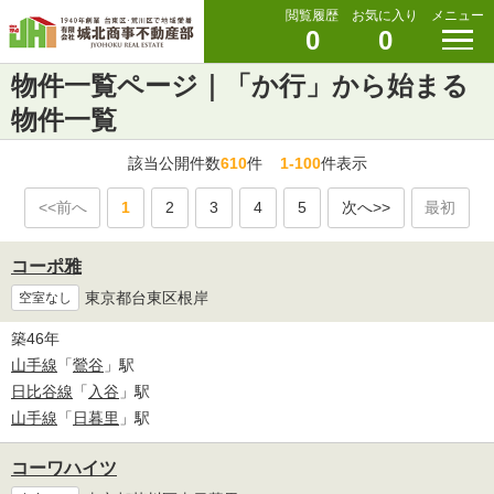
閲覧履歴
お気に入り
メニュー
0
0
物件一覧ページ｜「か行」から始まる
物件一覧
該当公開件数
610
件
1-100
件表示
<<前へ
1
2
3
4
5
次へ>>
最初
コーポ雅
東京都台東区根岸
空室なし
築46年
山手線
「
鶯谷
」駅
日比谷線
「
入谷
」駅
山手線
「
日暮里
」駅
コーワハイツ