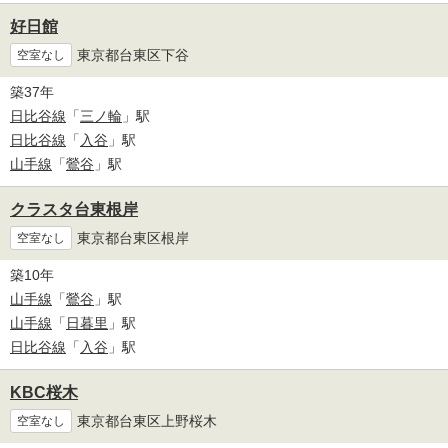
好日館
東京都台東区下谷
空室なし
築37年
日比谷線
「
三ノ輪
」駅
日比谷線
「
入谷
」駅
山手線
「
鶯谷
」駅
クラスタ台東根岸
東京都台東区根岸
空室なし
築10年
山手線
「
鶯谷
」駅
山手線
「
日暮里
」駅
日比谷線
「
入谷
」駅
KBC桜木
東京都台東区上野桜木
空室なし