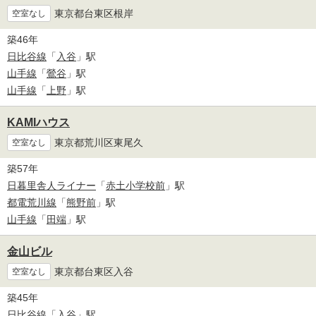
東京都台東区根岸
空室なし
築46年
日比谷線
「
入谷
」駅
山手線
「
鶯谷
」駅
山手線
「
上野
」駅
KAMIハウス
東京都荒川区東尾久
空室なし
築57年
日暮里舎人ライナー
「
赤土小学校前
」駅
都電荒川線
「
熊野前
」駅
山手線
「
田端
」駅
金山ビル
東京都台東区入谷
空室なし
築45年
日比谷線
「
入谷
」駅