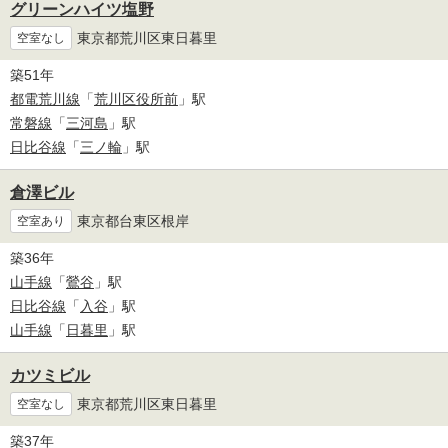
グリーンハイツ塩野
東京都荒川区東日暮里
空室なし
築51年
都電荒川線
「
荒川区役所前
」駅
常磐線
「
三河島
」駅
日比谷線
「
三ノ輪
」駅
倉澤ビル
東京都台東区根岸
空室あり
築36年
山手線
「
鶯谷
」駅
日比谷線
「
入谷
」駅
山手線
「
日暮里
」駅
カツミビル
東京都荒川区東日暮里
空室なし
築37年