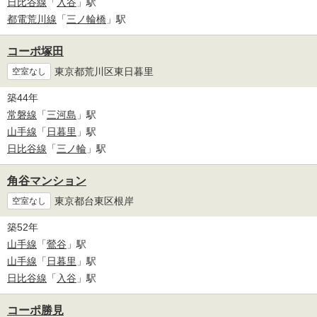
日比谷線
「
入谷
」駅
都電荒川線
「
三ノ輪橋
」駅
コーポ塚田
東京都荒川区東日暮里
空室なし
築44年
常磐線
「
三河島
」駅
山手線
「
日暮里
」駅
日比谷線
「
三ノ輪
」駅
角谷マンション
東京都台東区根岸
空室なし
築52年
山手線
「
鶯谷
」駅
山手線
「
日暮里
」駅
日比谷線
「
入谷
」駅
コーポ勝見