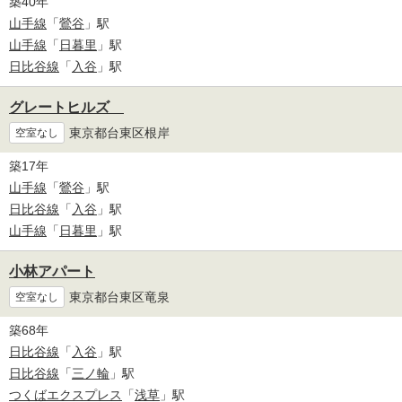
築40年
山手線
「
鶯谷
」駅
山手線
「
日暮里
」駅
日比谷線
「
入谷
」駅
グレートヒルズ
東京都台東区根岸
空室なし
築17年
山手線
「
鶯谷
」駅
日比谷線
「
入谷
」駅
山手線
「
日暮里
」駅
小林アパート
東京都台東区竜泉
空室なし
築68年
日比谷線
「
入谷
」駅
日比谷線
「
三ノ輪
」駅
つくばエクスプレス
「
浅草
」駅