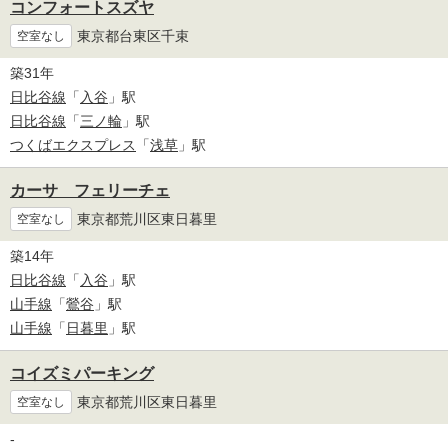
コンフォートスズヤ
東京都台東区千束
空室なし
築31年
日比谷線
「
入谷
」駅
日比谷線
「
三ノ輪
」駅
つくばエクスプレス
「
浅草
」駅
カーサ フェリーチェ
東京都荒川区東日暮里
空室なし
築14年
日比谷線
「
入谷
」駅
山手線
「
鶯谷
」駅
山手線
「
日暮里
」駅
コイズミパーキング
東京都荒川区東日暮里
空室なし
-