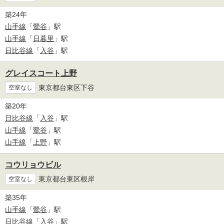
築24年
山手線
「
鶯谷
」駅
山手線
「
日暮里
」駅
日比谷線
「
入谷
」駅
グレイスコート上野
東京都台東区下谷
空室なし
築20年
日比谷線
「
入谷
」駅
山手線
「
鶯谷
」駅
山手線
「
上野
」駅
コウリョウビル
東京都台東区根岸
空室なし
築35年
山手線
「
鶯谷
」駅
日比谷線
「
入谷
」駅