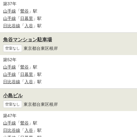
築37年
山手線
「
鶯谷
」駅
山手線
「
日暮里
」駅
日比谷線
「
入谷
」駅
角谷マンション駐車場
東京都台東区根岸
空室なし
築52年
山手線
「
鶯谷
」駅
山手線
「
日暮里
」駅
日比谷線
「
入谷
」駅
小島ビル
東京都台東区根岸
空室なし
築47年
山手線
「
鶯谷
」駅
日比谷線
「
入谷
」駅