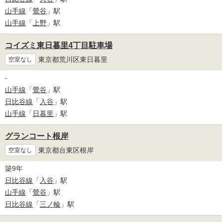
山手線
「
鶯谷
」駅
山手線
「
上野
」駅
コイズミ東日暮里4丁目駐車場
東京都荒川区東日暮里
空室なし
-
山手線
「
鶯谷
」駅
日比谷線
「
入谷
」駅
山手線
「
日暮里
」駅
グランコート根岸
東京都台東区根岸
空室なし
築9年
日比谷線
「
入谷
」駅
山手線
「
鶯谷
」駅
日比谷線
「
三ノ輪
」駅