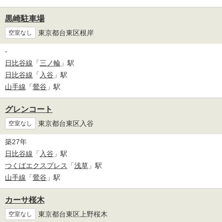
黒崎駐車場
東京都台東区根岸
空室なし
-
日比谷線
「
三ノ輪
」駅
日比谷線
「
入谷
」駅
山手線
「
鶯谷
」駅
グレンコート
東京都台東区入谷
空室なし
築27年
日比谷線
「
入谷
」駅
つくばエクスプレス
「
浅草
」駅
山手線
「
鶯谷
」駅
カーサ桜木
東京都台東区上野桜木
空室なし