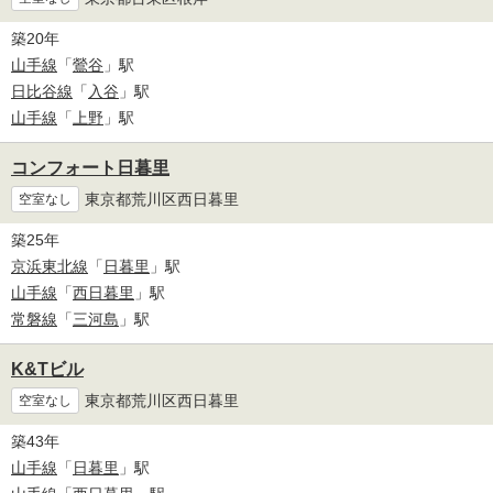
築20年
山手線
「
鶯谷
」駅
日比谷線
「
入谷
」駅
山手線
「
上野
」駅
コンフォート日暮里
東京都荒川区西日暮里
空室なし
築25年
京浜東北線
「
日暮里
」駅
山手線
「
西日暮里
」駅
常磐線
「
三河島
」駅
K&Tビル
東京都荒川区西日暮里
空室なし
築43年
山手線
「
日暮里
」駅