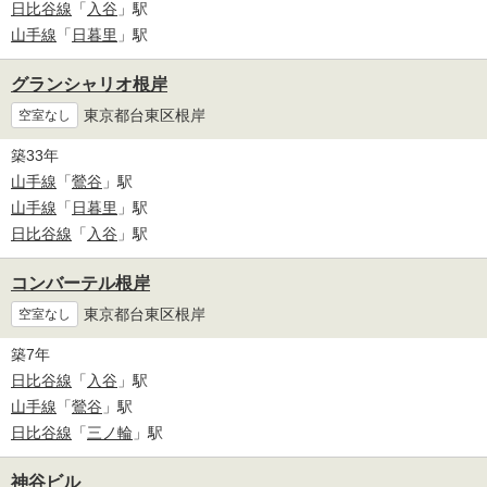
日比谷線
「
入谷
」駅
山手線
「
日暮里
」駅
グランシャリオ根岸
東京都台東区根岸
空室なし
築33年
山手線
「
鶯谷
」駅
山手線
「
日暮里
」駅
日比谷線
「
入谷
」駅
コンバーテル根岸
東京都台東区根岸
空室なし
築7年
日比谷線
「
入谷
」駅
山手線
「
鶯谷
」駅
日比谷線
「
三ノ輪
」駅
神谷ビル