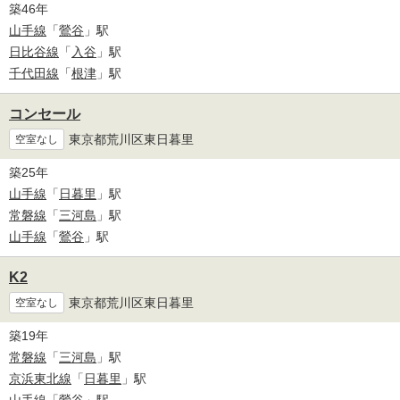
築46年
山手線
「
鶯谷
」駅
日比谷線
「
入谷
」駅
千代田線
「
根津
」駅
コンセール
東京都荒川区東日暮里
空室なし
築25年
山手線
「
日暮里
」駅
常磐線
「
三河島
」駅
山手線
「
鶯谷
」駅
K2
東京都荒川区東日暮里
空室なし
築19年
常磐線
「
三河島
」駅
京浜東北線
「
日暮里
」駅