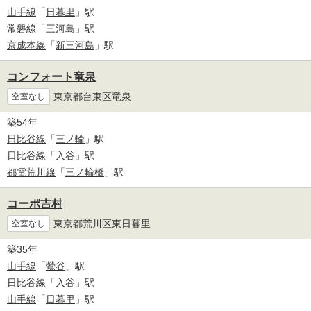
山手線
「
日暮里
」駅
常磐線
「
三河島
」駅
京成本線
「
新三河島
」駅
コンフォート竜泉
東京都台東区竜泉
空室なし
築54年
日比谷線
「
三ノ輪
」駅
日比谷線
「
入谷
」駅
都電荒川線
「
三ノ輪橋
」駅
コーポ吉村
東京都荒川区東日暮里
空室なし
築35年
山手線
「
鶯谷
」駅
日比谷線
「
入谷
」駅
山手線
「
日暮里
」駅