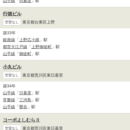
山手線
「
日暮里
」駅
行徳ビル
東京都台東区上野
空室なし
築33年
銀座線
「
上野広小路
」駅
都営大江戸線
「
上野御徒町
」駅
山手線
「
御徒町
」駅
小丸ビル
東京都荒川区東日暮里
空室なし
築34年
山手線
「
日暮里
」駅
常磐線
「
三河島
」駅
山手線
「
鶯谷
」駅
コーポよしむらⅡ
東京都荒川区東日暮里
空室なし