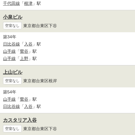
千代田線
「
根津
」駅
小泉ビル
東京都台東区下谷
空室なし
築34年
日比谷線
「
入谷
」駅
山手線
「
鶯谷
」駅
山手線
「
上野
」駅
上山ビル
東京都台東区根岸
空室なし
築54年
山手線
「
鶯谷
」駅
日比谷線
「
入谷
」駅
カスタリア入谷
東京都台東区下谷
空室なし