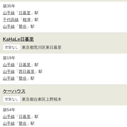
築35年
山手線
「
日暮里
」駅
千代田線
「
根津
」駅
山手線
「
鶯谷
」駅
KaHaLe日暮里
東京都荒川区東日暮里
空室なし
築19年
山手線
「
日暮里
」駅
山手線
「
西日暮里
」駅
山手線
「
鶯谷
」駅
ケーハウス
東京都台東区上野桜木
空室なし
築54年
山手線
「
日暮里
」駅
山手線
「
鶯谷
」駅