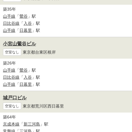
築35年
山手線
「
鶯谷
」駅
日比谷線
「
入谷
」駅
山手線
「
日暮里
」駅
小宮山鶯谷ビル
東京都台東区根岸
空室なし
築26年
山手線
「
鶯谷
」駅
日比谷線
「
入谷
」駅
山手線
「
日暮里
」駅
城戸口ビル
東京都荒川区西日暮里
空室なし
築64年
京成本線
「
新三河島
」駅
常磐線
「
三河島
」駅