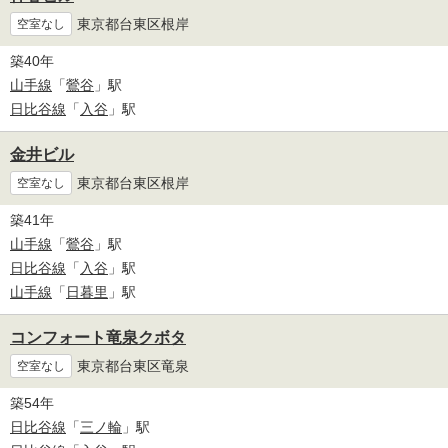
東京都台東区根岸
空室なし
築40年
山手線
「
鶯谷
」駅
日比谷線
「
入谷
」駅
金井ビル
東京都台東区根岸
空室なし
築41年
山手線
「
鶯谷
」駅
日比谷線
「
入谷
」駅
山手線
「
日暮里
」駅
コンフォート竜泉クボタ
東京都台東区竜泉
空室なし
築54年
日比谷線
「
三ノ輪
」駅