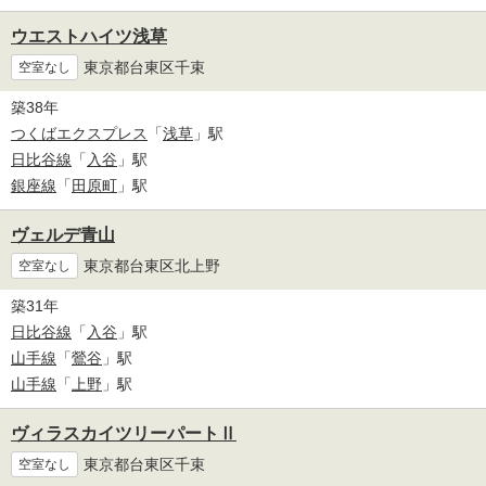
ウエストハイツ浅草
東京都台東区千束
空室なし
築38年
つくばエクスプレス
「
浅草
」駅
日比谷線
「
入谷
」駅
銀座線
「
田原町
」駅
ヴェルデ青山
東京都台東区北上野
空室なし
築31年
日比谷線
「
入谷
」駅
山手線
「
鶯谷
」駅
山手線
「
上野
」駅
ヴィラスカイツリーパートⅡ
東京都台東区千束
空室なし