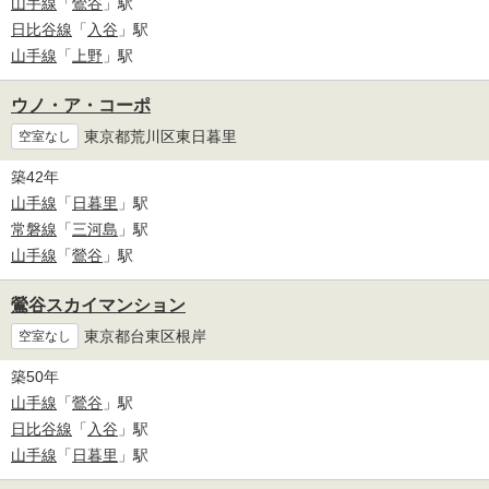
山手線
「
鶯谷
」駅
日比谷線
「
入谷
」駅
山手線
「
上野
」駅
ウノ・ア・コーポ
東京都荒川区東日暮里
空室なし
築42年
山手線
「
日暮里
」駅
常磐線
「
三河島
」駅
山手線
「
鶯谷
」駅
鶯谷スカイマンション
東京都台東区根岸
空室なし
築50年
山手線
「
鶯谷
」駅
日比谷線
「
入谷
」駅
山手線
「
日暮里
」駅