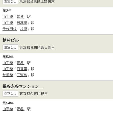
東京都台東区上野桜木
空室なし
築2年
山手線
「
鶯谷
」駅
山手線
「
日暮里
」駅
千代田線
「
根津
」駅
植村ビル
東京都荒川区東日暮里
空室なし
築53年
山手線
「
鶯谷
」駅
山手線
「
日暮里
」駅
常磐線
「
三河島
」駅
鶯谷永谷マンション
東京都台東区根岸
空室なし
築54年
山手線
「
鶯谷
」駅