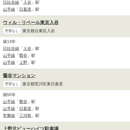
日比谷線
「
入谷
」駅
山手線
「
日暮里
」駅
ウィル・リベール東京入谷
東京都台東区入谷
空室なし
築13年
日比谷線
「
入谷
」駅
山手線
「
鶯谷
」駅
山手線
「
上野
」駅
鶯谷マンション
東京都荒川区東日暮里
空室なし
築55年
山手線
「
鶯谷
」駅
山手線
「
日暮里
」駅
常磐線
「
三河島
」駅
上野北ビューハイツ駐車場