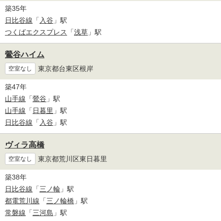
築35年
日比谷線
「
入谷
」駅
つくばエクスプレス
「
浅草
」駅
鶯谷ハイム
東京都台東区根岸
空室なし
築47年
山手線
「
鶯谷
」駅
山手線
「
日暮里
」駅
日比谷線
「
入谷
」駅
ヴィラ高橋
東京都荒川区東日暮里
空室なし
築38年
日比谷線
「
三ノ輪
」駅
都電荒川線
「
三ノ輪橋
」駅
常磐線
「
三河島
」駅