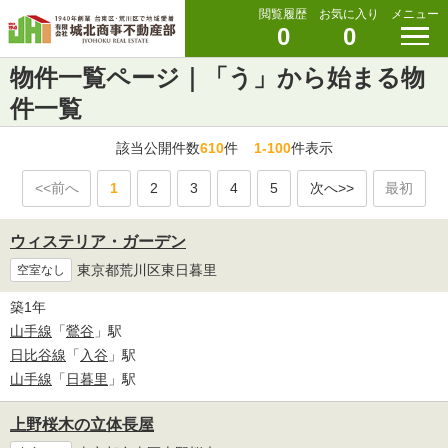
閲覧履歴
お気に入り
メニュー
0
0
物件一覧ページ｜「う」から始まる物
件一覧
該当公開件数
610
件
1-100
件表示
<<前へ
1
2
3
4
5
次へ>>
最初
ウィステリア・ガーデン
東京都荒川区東日暮里
空室なし
築1年
山手線
「
鶯谷
」駅
日比谷線
「
入谷
」駅
山手線
「
日暮里
」駅
上野桜木の立体長屋