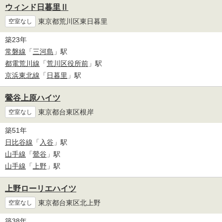
ウィンド日暮里Ⅱ
東京都荒川区東日暮里
空室なし
築23年
常磐線
「
三河島
」駅
都電荒川線
「
荒川区役所前
」駅
京浜東北線
「
日暮里
」駅
鶯谷上原ハイツ
東京都台東区根岸
空室なし
築51年
日比谷線
「
入谷
」駅
山手線
「
鶯谷
」駅
山手線
「
上野
」駅
上野ローリエハイツ
東京都台東区北上野
空室なし
築38年