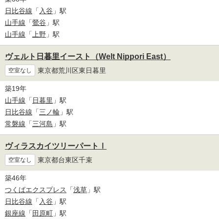
日比谷線
「
入谷
」駅
山手線
「
鶯谷
」駅
山手線
「
上野
」駅
ヴェルト日暮里イースト（Welt Nippori East）
東京都荒川区東日暮里
空室なし
築19年
山手線
「
日暮里
」駅
日比谷線
「
三ノ輪
」駅
常磐線
「
三河島
」駅
ヴィラスカイツリーパートⅠ
東京都台東区千束
空室なし
築46年
つくばエクスプレス
「
浅草
」駅
日比谷線
「
入谷
」駅
銀座線
「
田原町
」駅