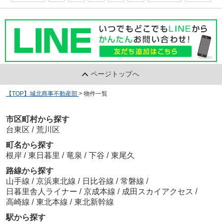
ページトップへ
【TOP】城北商事不動産部
>
物件一覧
市区町村から探す
台東区
/
荒川区
町名から探す
根岸
/
東日暮里
/
竜泉
/
下谷
/
東尾久
路線から探す
山手線
/
京浜東北線
/
日比谷線
/
常磐線
/
日暮里舎人ライナー
/
京成本線
/
成田スカイアクセス
/
高崎線
/
東北本線
/
東北新幹線
駅から探す