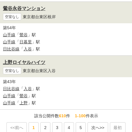
鶯谷永谷マンション
東京都台東区根岸
空室なし
築54年
山手線
「
鶯谷
」駅
山手線
「
日暮里
」駅
日比谷線
「
入谷
」駅
上野ロイヤルハイツ
東京都台東区入谷
空室なし
築43年
日比谷線
「
入谷
」駅
山手線
「
鶯谷
」駅
山手線
「
上野
」駅
該当公開件数
610
件
1-100
件表示
<<前へ
1
2
3
4
5
次へ>>
最初