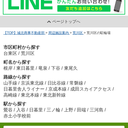
ページトップへ
【TOP】城北商事不動産部
>
周辺施設案内
>
荒川区
>
荒川区の駐輪場
市区町村から探す
台東区
/
荒川区
町名から探す
根岸
/
東日暮里
/
竜泉
/
下谷
/
東尾久
路線から探す
山手線
/
京浜東北線
/
日比谷線
/
常磐線
/
日暮里舎人ライナー
/
京成本線
/
成田スカイアクセス
/
高崎線
/
東北本線
/
東北新幹線
駅から探す
鶯谷
/
入谷
/
日暮里
/
三ノ輪
/
上野
/
田端
/
三河島
/
赤土小学校前