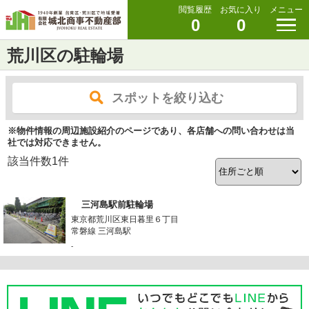
閲覧履歴
お気に入り
メニュー
0
0
荒川区の駐輪場
スポットを絞り込む
※物件情報の周辺施設紹介のページであり、各店舗への問い合わせは当
社では対応できません。
該当件数
1
件
三河島駅前駐輪場
東京都荒川区東日暮里６丁目
常磐線 三河島駅
-