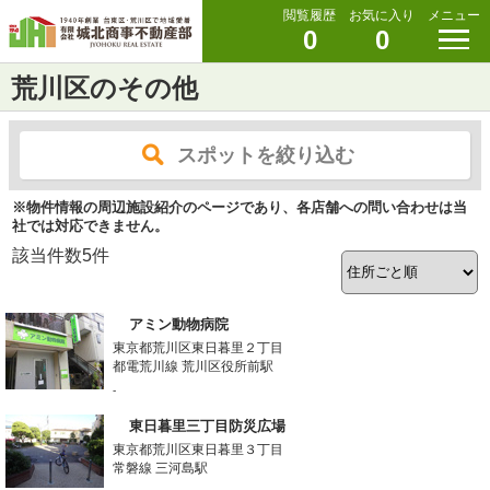
閲覧履歴
お気に入り
メニュー
0
0
荒川区のその他
スポットを絞り込む
※物件情報の周辺施設紹介のページであり、各店舗への問い合わせは当
社では対応できません。
該当件数
5
件
アミン動物病院
東京都荒川区東日暮里２丁目
都電荒川線 荒川区役所前駅
-
東日暮里三丁目防災広場
東京都荒川区東日暮里３丁目
常磐線 三河島駅