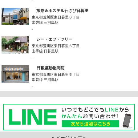
-
旅館＆ホステルわさび日暮里
東京都荒川区東日暮里６丁目
常磐線 三河島駅
-
シー・エフ・ツリー
東京都荒川区東日暮里６丁目
山手線 日暮里駅
-
日暮里動物病院
東京都荒川区東日暮里６丁目
常磐線 三河島駅
-
ページトップへ