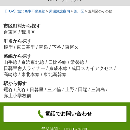
【TOP】城北商事不動産部
>
周辺施設案内
>
荒川区
>
荒川区のその他
市区町村から探す
台東区
/
荒川区
町名から探す
根岸
/
東日暮里
/
竜泉
/
下谷
/
東尾久
路線から探す
山手線
/
京浜東北線
/
日比谷線
/
常磐線
/
日暮里舎人ライナー
/
京成本線
/
成田スカイアクセス
/
高崎線
/
東北本線
/
東北新幹線
駅から探す
鶯谷
/
入谷
/
日暮里
/
三ノ輪
/
上野
/
田端
/
三河島
/
赤土小学校前
電話でお問い合わせ
営業時間：
10:00～18:00