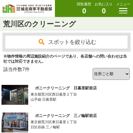
閲覧履歴
お気に入り
メニュー
0
0
荒川区のクリーニング
スポットを絞り込む
※物件情報の周辺施設紹介のページであり、各店舗への問い合わせは当
社では対応できません。
該当件数
7
件
ポニークリーニング 日暮里駅前店
東京都荒川区西日暮里２丁目
山手線 日暮里駅
-
ポニークリーニング 三ノ輪駅前店
東京都荒川区東日暮里１丁目
日比谷線 三ノ輪駅