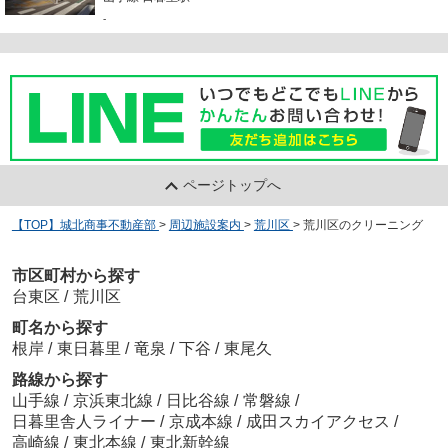
-
ページトップへ
【TOP】城北商事不動産部
>
周辺施設案内
>
荒川区
>
荒川区のクリーニング
市区町村から探す
台東区
/
荒川区
町名から探す
根岸
/
東日暮里
/
竜泉
/
下谷
/
東尾久
路線から探す
山手線
/
京浜東北線
/
日比谷線
/
常磐線
/
日暮里舎人ライナー
/
京成本線
/
成田スカイアクセス
/
高崎線
/
東北本線
/
東北新幹線