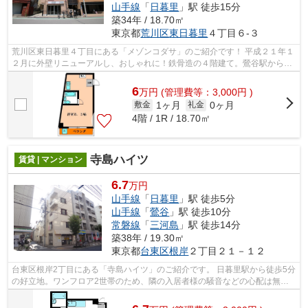
山手線
「
日暮里
」駅 徒歩15分
築34年 / 18.70㎡
東京都
荒川区
東日暮里
４丁目６-３
荒川区東日暮里４丁目にある「メゾンコダサ」のご紹介です！ 平成２１年１
２月に外壁リニューアルし、おしゃれに！鉄骨造の４階建て。鶯谷駅から徒
歩８分・入谷駅から徒歩９分。コン...
6
万
円
(管理費等：3,000円 )
1ヶ月
0ヶ月
敷金
礼金
4階 / 1R / 18.70㎡
寺島ハイツ
賃貸 | マンション
6.7
万円
山手線
「
日暮里
」駅 徒歩5分
山手線
「
鶯谷
」駅 徒歩10分
常磐線
「
三河島
」駅 徒歩14分
築38年 / 19.30㎡
東京都
台東区
根岸
２丁目２１－１２
台東区根岸2丁目にある「寺島ハイツ」のご紹介です。 日暮里駅から徒歩5分
の好立地。ワンフロア2世帯のため、隣の入居者様の騒音などの心配は無
用。全室東南角部屋の2面採光。窓が多...