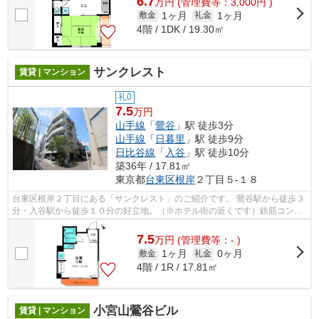
6.7
万
円
(管理費等：3,000円 )
1ヶ月
1ヶ月
敷金
礼金
4階 / 1DK / 19.30㎡
サンクレスト
賃貸 | マンション
礼0
7.5
万円
山手線
「
鶯谷
」駅 徒歩3分
山手線
「
日暮里
」駅 徒歩9分
日比谷線
「
入谷
」駅 徒歩10分
築36年 / 17.81㎡
東京都
台東区
根岸
２丁目５-１８
台東区根岸２丁目にある「サンクレスト」のご紹介です。 鶯谷駅から徒歩３
分・入谷駅から徒歩１０分の好立地。（※ホテル街の近くです）鉄筋コンク
リート造の外観タイル張りマンション...
7.5
万
円
(管理費等：- )
1ヶ月
0ヶ月
敷金
礼金
4階 / 1R / 17.81㎡
小宮山鶯谷ビル
賃貸 | マンション