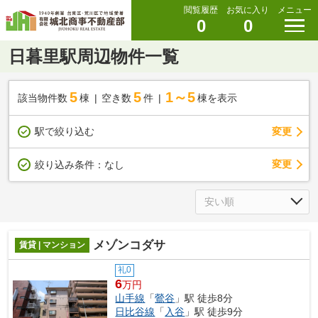
閲覧履歴
お気に入り
メニュー
0
0
日暮里駅周辺物件一覧
5
5
1～5
該当物件数
棟
空き数
件
棟を表示
駅で絞り込む
変更
変更
絞り込み条件：
なし
メゾンコダサ
賃貸 | マンション
礼0
6
万円
山手線
「
鶯谷
」駅 徒歩8分
日比谷線
「
入谷
」駅 徒歩9分