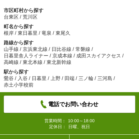
市区町村から探す
台東区
/
荒川区
町名から探す
根岸
/
東日暮里
/
竜泉
/
東尾久
路線から探す
山手線
/
京浜東北線
/
日比谷線
/
常磐線
/
日暮里舎人ライナー
/
京成本線
/
成田スカイアクセス
/
高崎線
/
東北本線
/
東北新幹線
駅から探す
鶯谷
/
入谷
/
日暮里
/
上野
/
田端
/
三ノ輪
/
三河島
/
赤土小学校前
電話でお問い合わせ
営業時間：
10:00～18:00
定休日：
日曜、祝日