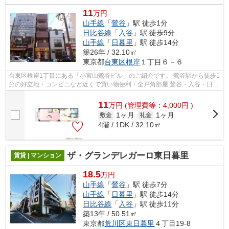
11
万円
山手線
「
鶯谷
」駅 徒歩1分
日比谷線
「
入谷
」駅 徒歩9分
山手線
「
日暮里
」駅 徒歩14分
築26年 / 32.10㎡
東京都
台東区
根岸
１丁目６－６
台東区根岸1丁目にある「小宮山鶯谷ビル」のご紹介です。 鶯谷駅から徒歩1
分の好立地・コンビニなど近くで買い物便利・全戸角部屋 鶯谷・入谷・日暮
里・三ノ輪の賃貸のことなら1940...
11
万
円
(管理費等：4,000円 )
1ヶ月
1ヶ月
敷金
礼金
4階 / 1DK / 32.10㎡
ザ・グランデレガーロ東日暮里
賃貸 | マンション
18.5
万円
山手線
「
鶯谷
」駅 徒歩7分
山手線
「
日暮里
」駅 徒歩14分
日比谷線
「
入谷
」駅 徒歩11分
築13年 / 50.51㎡
東京都
荒川区
東日暮里
４丁目19-8