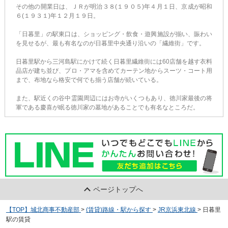
その他の開業日は、ＪＲが明治３８(１９０５)年４月１日、京成が昭和
６(１９３１)年１２月１９日。
「日暮里」の駅東口は、ショッピング・飲食・遊興施設が揃い、賑わい
を見せるが、最も有名なのが日暮里中央通り沿いの「繊維街」です。
日暮里駅から三河島駅にかけて続く日暮里繊維街には60店舗を越す衣料
品店が建ち並び、プロ・アマを含めてカーテン地からスーツ・コート用
まで、布地なら格安で何でも揃う店舗が続いている。
また、駅近くの谷中霊園周辺にはお寺がいくつもあり、徳川家最後の将
軍である慶喜が眠る徳川家の墓地があることでも有名なところだ。
ページトップへ
【TOP】城北商事不動産部
>
(賃貸)路線・駅から探す
>
JR京浜東北線
>
日暮里
駅の賃貸