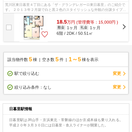
荒川区東日暮里４丁目にある「ザ・グランデレガーロ東日暮里」のご紹介で
す。 ２０１３年２月築で白と黒２色のスタイリッシュな外観の分譲タイプマ
ンション。鉄筋コンクリート造の７...
18.5
万
円
(管理費等：15,000円 )
1ヶ月
1ヶ月
敷金
礼金
6階 / 2DK / 50.51㎡
5
5
1～5
該当物件数
棟
空き数
件
棟を表示
駅で絞り込む
変更
変更
絞り込み条件：
なし
日暮里駅情報
日暮里駅はJR山手・京浜東北・常磐線のほか京成本線も乗り入れる。
平成２０年３月３０日には日暮里・舎人ライナーが開業した。