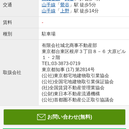
交通
山手線
「
鶯谷
」駅 徒歩5分
山手線
「
上野
」駅 徒歩14分
賃料
-
種別
駐車場
有限会社城北商事不動産部
東京都台東区根岸３丁目８－６ 大原ビル
１・２階
TEL:03-3873-0719
東京都知事 (17) 第2814号
取扱会社
(公社)東京都宅地建物取引業協会
(公社)全国宅地建物取引業保証協会
(社)全国賃貸不動産管理業協会
(公財)東日本不動産流通機構
(公社)首都圏不動産公正取引協議会
お問い合わせ(無料)