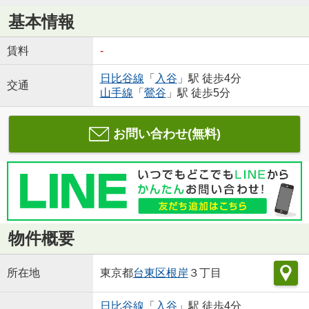
基本情報
賃料
-
日比谷線
「
入谷
」駅 徒歩4分
交通
山手線
「
鶯谷
」駅 徒歩5分
お問い合わせ(無料)
物件概要
所在地
東京都
台東区
根岸
３丁目
日比谷線
「
入谷
」駅 徒歩4分