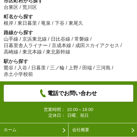
市区町村から探す
台東区
/
荒川区
町名から探す
根岸
/
東日暮里
/
竜泉
/
下谷
/
東尾久
路線から探す
山手線
/
京浜東北線
/
日比谷線
/
常磐線
/
日暮里舎人ライナー
/
京成本線
/
成田スカイアクセス
/
高崎線
/
東北本線
/
東北新幹線
駅から探す
鶯谷
/
入谷
/
日暮里
/
三ノ輪
/
上野
/
田端
/
三河島
/
赤土小学校前
電話でお問い合わせ
営業時間：
10:00～18:00
定休日：
日曜、祝日
ホーム
会社概要