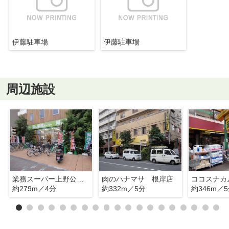
伊藤駐車場
伊藤駐車場
周辺施設
業務スーパー上野公園店
肉のハナマサ 根岸店
約279m／4分
約332m／5分
約346m／