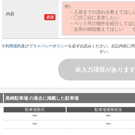
内容
必須
※
利用規約
及び
プライバシーポリシー
を必ずお読みください。左記内容に同
さい。
未入力項目がありま
黒崎駐車場
の過去に掲載した駐車場
駐車場形式
駐車場屋根状況
***
***
***
***