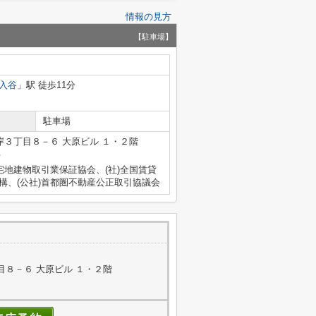
情報の見方
【駐車場】
入谷
」駅 徒歩11分
駐車場
３丁目８－６ 大原ビル １・２階
号
宅地建物取引業保証協会、(社)全国賃貸
構、(公社)首都圏不動産公正取引協議会
８－６ 大原ビル １・２階