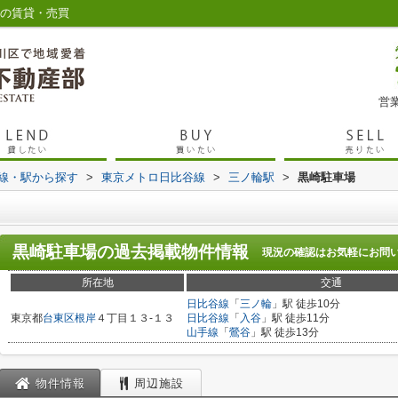
谷の賃貸・売買
営業
路線・駅から探す
>
東京メトロ日比谷線
>
三ノ輪駅
>
黒崎駐車場
黒崎駐車場
の過去掲載物件情報
現況の確認はお気軽にお問
所在地
交通
日比谷線
「
三ノ輪
」駅 徒歩10分
東京都
台東区
根岸
４丁目１３-１３
日比谷線
「
入谷
」駅 徒歩11分
山手線
「
鶯谷
」駅 徒歩13分
物件情報
周辺施設