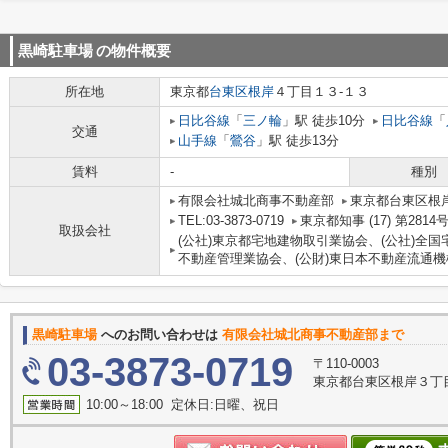
黒崎駐車場
の物件概要
所在地
東京都
台東区
根岸
４丁目１３-１３
日比谷線
「
三ノ輪
」駅 徒歩10分
日比谷線
「
交通
山手線
「
鶯谷
」駅 徒歩13分
賃料
-
種別
有限会社城北商事不動産部
東京都台東区根岸
TEL:03-3873-0719
東京都知事 (17) 第2814
取扱会社
(公社)東京都宅地建物取引業協会、(公社)全国
不動産管理業協会、(公財)東日本不動産流通機
黒崎駐車場
へのお問い合わせは
有限会社城北商事不動産部まで
03-3873-0719
〒110-0003
東京都台東区根岸３丁目
10:00～18:00 定休日:日曜、祝日