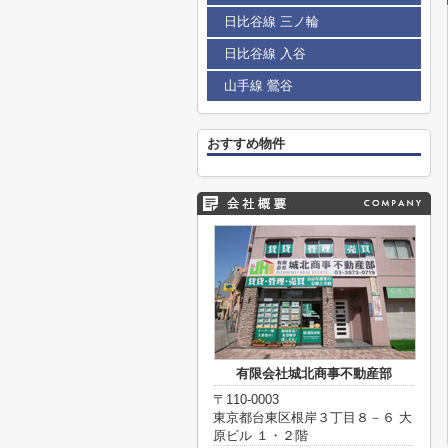
日比谷線 三ノ輪
日比谷線 入谷
山手線 鶯谷
おすすめ物件
有限会社城北商事不動産部
〒110-0003
東京都台東区根岸３丁目８－６ 大
原ビル １・２階