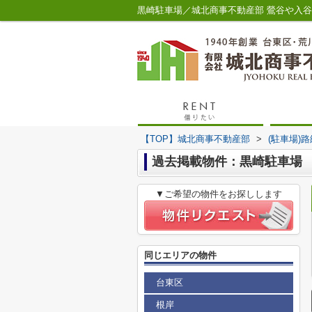
黒崎駐車場／城北商事不動産部 鶯谷や入
【TOP】城北商事不動産部
>
(駐車場)
過去掲載物件：黒崎駐車場
▼ご希望の物件をお探しします
同じエリアの物件
台東区
根岸