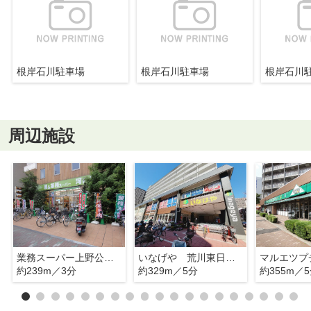
根岸石川駐車場
根岸石川駐車場
根岸石川
周辺施設
業務スーパー上野公園店
いなげや 荒川東日暮里店
約239m／3分
約329m／5分
約355m／