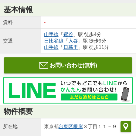
基本情報
賃料
-
山手線
「
鶯谷
」駅 徒歩4分
交通
日比谷線
「
入谷
」駅 徒歩9分
山手線
「
日暮里
」駅 徒歩11分
お問い合わせ(無料)
物件概要
所在地
東京都
台東区
根岸
３丁目１１－９