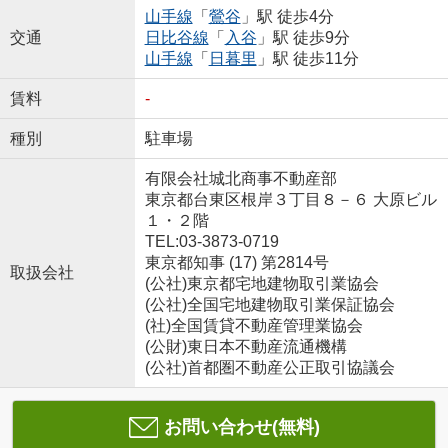
山手線
「
鶯谷
」駅 徒歩4分
交通
日比谷線
「
入谷
」駅 徒歩9分
山手線
「
日暮里
」駅 徒歩11分
賃料
-
種別
駐車場
有限会社城北商事不動産部
東京都台東区根岸３丁目８－６ 大原ビル
１・２階
TEL:03-3873-0719
東京都知事 (17) 第2814号
取扱会社
(公社)東京都宅地建物取引業協会
(公社)全国宅地建物取引業保証協会
(社)全国賃貸不動産管理業協会
(公財)東日本不動産流通機構
(公社)首都圏不動産公正取引協議会
お問い合わせ(無料)