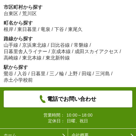
市区町村から探す
台東区
/
荒川区
町名から探す
根岸
/
東日暮里
/
竜泉
/
下谷
/
東尾久
路線から探す
山手線
/
京浜東北線
/
日比谷線
/
常磐線
/
日暮里舎人ライナー
/
京成本線
/
成田スカイアクセス
/
高崎線
/
東北本線
/
東北新幹線
駅から探す
鶯谷
/
入谷
/
日暮里
/
三ノ輪
/
上野
/
田端
/
三河島
/
赤土小学校前
電話でお問い合わせ
営業時間：
10:00～18:00
定休日：
日曜、祝日
ホーム
会社概要