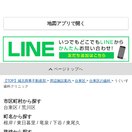
地図アプリで開く
ページトップへ
【TOP】城北商事不動産部
>
周辺施設案内
>
台東区
>
台東区の歯科
>
うぐいす
歯科クリニック
市区町村から探す
台東区
/
荒川区
町名から探す
根岸
/
東日暮里
/
竜泉
/
下谷
/
東尾久
路線から探す