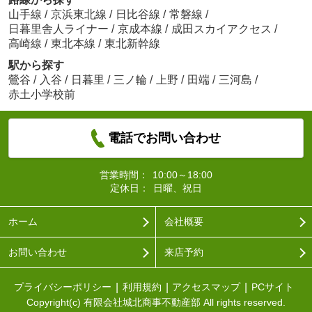
山手線
/
京浜東北線
/
日比谷線
/
常磐線
/
日暮里舎人ライナー
/
京成本線
/
成田スカイアクセス
/
高崎線
/
東北本線
/
東北新幹線
駅から探す
鶯谷
/
入谷
/
日暮里
/
三ノ輪
/
上野
/
田端
/
三河島
/
赤土小学校前
電話でお問い合わせ
営業時間：
10:00～18:00
定休日：
日曜、祝日
ホーム
会社概要
お問い合わせ
来店予約
プライバシーポリシー
利用規約
アクセスマップ
PCサイト
Copyright(c) 有限会社城北商事不動産部 All rights reserved.