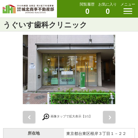
閲覧履歴
お気に入り
メニュー
0
0
うぐいす歯科クリニック
前
次
画像タップで拡大表示【
1
/1】
所在地
東京都台東区根岸３丁目１－２２