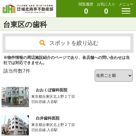
閲覧履歴
お気に入り
メニュー
0
0
台東区の歯科
スポットを絞り込む
※物件情報の周辺施設紹介のページであり、各店舗への問い合わせは当
社では対応できません。
該当件数
7
件
おおくぼ歯科医院
東京都台東区北上野２丁目
日比谷線 入谷駅
-
白井歯科医院
東京都台東区北上野２丁目
日比谷線 入谷駅