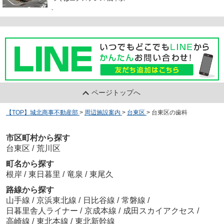
-
ページトップへ
【TOP】城北商事不動産部
>
周辺施設案内
>
台東区
>
台東区の歯科
市区町村から探す
台東区
/
荒川区
町名から探す
根岸
/
東日暮里
/
竜泉
/
東尾久
路線から探す
山手線
/
京浜東北線
/
日比谷線
/
常磐線
/
日暮里舎人ライナー
/
京成本線
/
成田スカイアクセス
/
高崎線
/
東北本線
/
東北新幹線