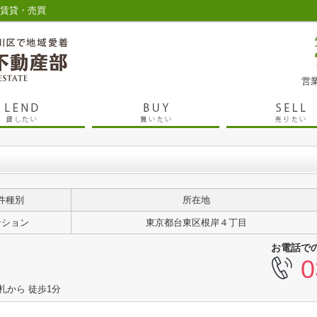
の賃貸・売買
営業
件種別
所在地
ンション
東京都台東区根岸４丁目
お電話で
0
札から 徒歩1分