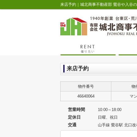
来店予約｜城北商事不動産部 鶯谷や入谷
来店予約
物件番号
物
46640064
マ
営業時間
10:00～18:00
定休日
日曜、祝日
交通
山手線 鶯谷駅 北口改