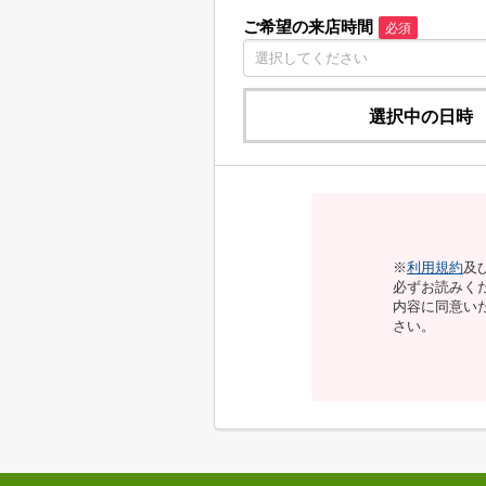
ご希望の来店時間
必須
選択中の日時
※
利用規約
及
必ずお読みく
内容に同意い
さい。