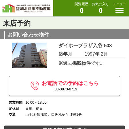
閲覧履歴
お気に入り
メニュー
0
0
来店予約
お問い合わせ物件
ダイホープラザ入谷 503
築年月
1997年 2月
※過去掲載物件です。
お電話での予約はこちら
03-3873-0719
営業時間
10:00～18:00
定休日
日曜、祝日
交通
山手線 鶯谷駅 北口改札から 徒歩1分