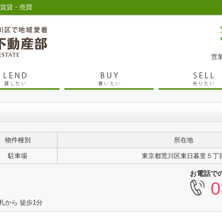
の賃貸・売買
営業
物件種別
所在地
駐車場
東京都荒川区東日暮里５丁
お電話で
0
札から 徒歩1分