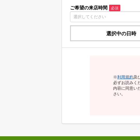
ご希望の来店時間
必須
選択中の日時
※
利用規約
及
必ずお読みく
内容に同意い
さい。