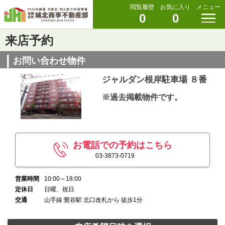
閲覧履歴
お気に入り
メニュー
0
0
来店予約
お問い合わせ物件
ジャルダン根岸駐車場 ８番
※過去掲載物件です。
お電話での予約はこちら
03-3873-0719
営業時間
10:00～18:00
定休日
日曜、祝日
交通
山手線 鶯谷駅 北口改札から 徒歩1分