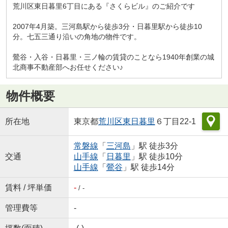
荒川区東日暮里6丁目にある『さくらビル』のご紹介です
2007年4月築。三河島駅から徒歩3分・日暮里駅から徒歩10
分。七五三通り沿いの角地の物件です。
鶯谷・入谷・日暮里・三ノ輪の賃貸のことなら1940年創業の城
北商事不動産部へお任せください♪
物件概要
所在地
東京都
荒川区
東日暮里
６丁目22-1
常磐線
「
三河島
」駅 徒歩3分
交通
山手線
「
日暮里
」駅 徒歩10分
山手線
「
鶯谷
」駅 徒歩14分
賃料 / 坪単価
-
/ -
管理費等
-