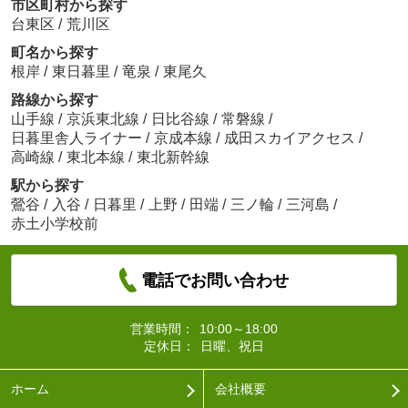
市区町村から探す
台東区
/
荒川区
町名から探す
根岸
/
東日暮里
/
竜泉
/
東尾久
路線から探す
山手線
/
京浜東北線
/
日比谷線
/
常磐線
/
日暮里舎人ライナー
/
京成本線
/
成田スカイアクセス
/
高崎線
/
東北本線
/
東北新幹線
駅から探す
鶯谷
/
入谷
/
日暮里
/
上野
/
田端
/
三ノ輪
/
三河島
/
赤土小学校前
電話でお問い合わせ
営業時間：
10:00～18:00
定休日：
日曜、祝日
ホーム
会社概要