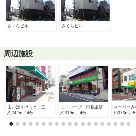
さくらビル
さくらビル
周辺施設
まいばすけっと 三河島駅前店
ミニコープ 日暮里店
約242m／4分
約319m／4分
約373m／