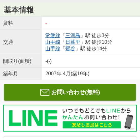
基本情報
賃料
-
常磐線
「
三河島
」駅 徒歩3分
交通
山手線
「
日暮里
」駅 徒歩10分
山手線
「
鶯谷
」駅 徒歩14分
間取り(面積)
-(-)
築年月
2007年 4月(築19年)
お問い合わせ(無料)