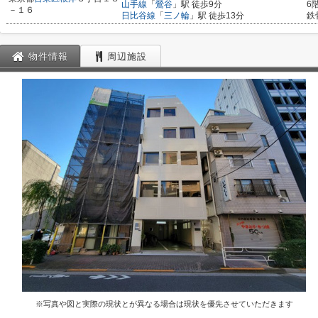
山手線
「
鶯谷
」駅 徒歩9分
6
－１６
日比谷線
「
三ノ輪
」駅 徒歩13分
鉄
物件情報
周辺施設
※写真や図と実際の現状とが異なる場合は現状を優先させていただきます