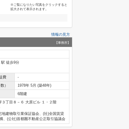
※ご覧になりたい写真をクリックすると
拡大されて表示されます。
情報の見方
【事務所】
」駅 徒歩9分
益費
-
年数）
1978年 5月 (築48年)
6階建
３丁目８－６ 大原ビル １・２階
号
宅地建物取引業保証協会、(社)全国賃貸
構、(公社)首都圏不動産公正取引協議会