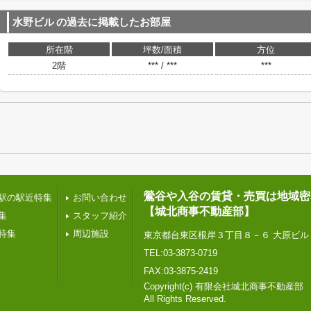
水野ビル
の過去に掲載したお部屋
所在階
坪数/面積
方位
2階
*** / ***
***
鶯谷や入谷の賃貸・売買は地域密
駅の駅近特集
お問い合わせ
【城北商事不動産部】
集
スタッフ紹介
特集
周辺施設
東京都台東区根岸３丁目８－６ 大原ビル
TEL:03-3873-0719
FAX:03-3875-2419
Copyright(c) 有限会社城北商事不動産部
All Rights Reserved.