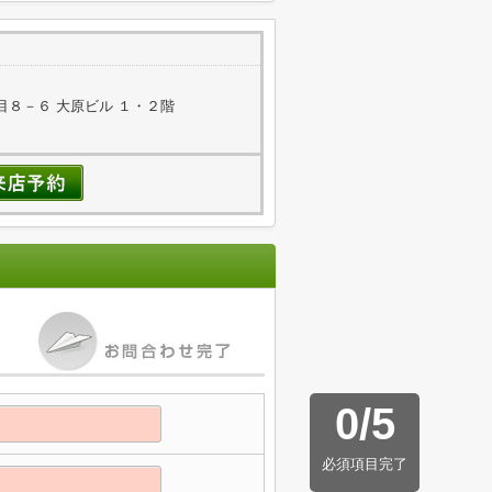
８－６ 大原ビル １・２階
0
/
5
必須項目完了