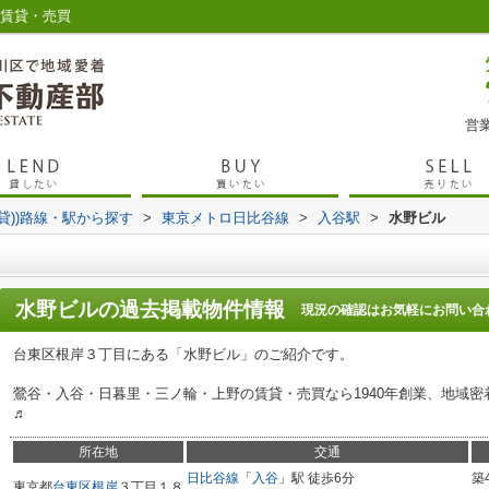
の賃貸・売買
営業
賃貸))路線・駅から探す
>
東京メトロ日比谷線
>
入谷駅
>
水野ビル
水野ビル
の過去掲載物件情報
現況の確認はお気軽にお問い合
台東区根岸３丁目にある「水野ビル」のご紹介です。
鶯谷・入谷・日暮里・三ノ輪・上野の賃貸・売買なら1940年創業、地域
♬
所在地
交通
日比谷線
「
入谷
」駅 徒歩6分
築
東京都
台東区
根岸
３丁目１８