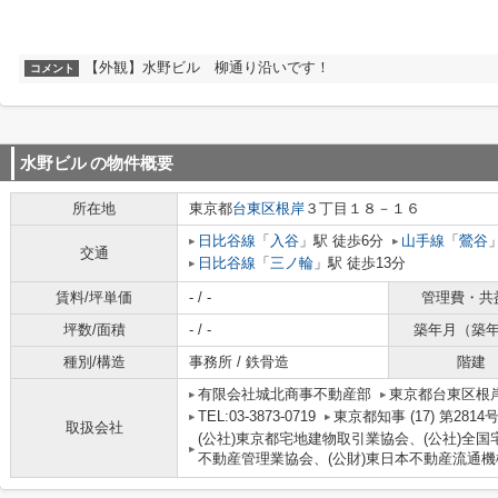
【外観】水野ビル 柳通り沿いです！
コメント
水野ビル
の物件概要
所在地
東京都
台東区
根岸
３丁目１８－１６
日比谷線
「
入谷
」駅 徒歩6分
山手線
「
鶯谷
交通
日比谷線
「
三ノ輪
」駅 徒歩13分
賃料/坪単価
- / -
管理費・共
坪数/面積
- / -
築年月（築
種別/構造
事務所 / 鉄骨造
階建
有限会社城北商事不動産部
東京都台東区根岸
TEL:03-3873-0719
東京都知事 (17) 第2814
取扱会社
(公社)東京都宅地建物取引業協会、(公社)全国
不動産管理業協会、(公財)東日本不動産流通機