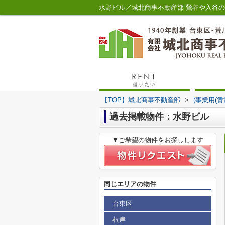
水野ビル／城北商事不動産部 鶯谷や入谷
【TOP】城北商事不動産部
>
(事業用(
過去掲載物件：水野ビル
▼ご希望の物件をお探しします
同じエリアの物件
台東区
根岸