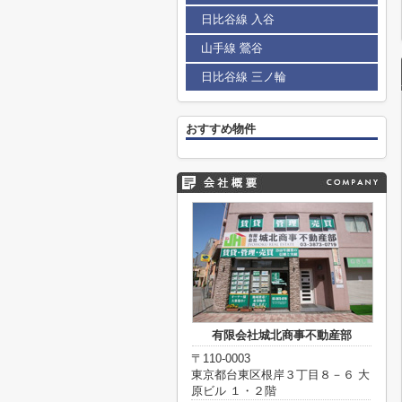
日比谷線 入谷
山手線 鶯谷
日比谷線 三ノ輪
おすすめ物件
有限会社城北商事不動産部
〒110-0003
東京都台東区根岸３丁目８－６ 大
原ビル １・２階