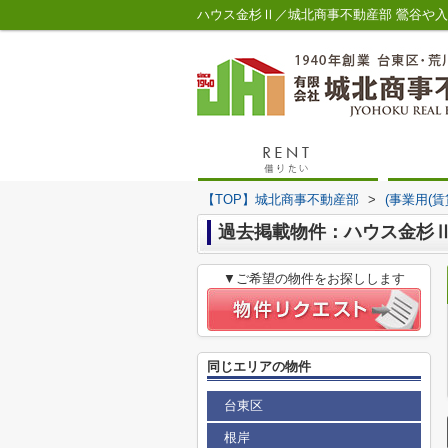
ハウス金杉Ⅱ／城北商事不動産部 鶯谷や
【TOP】城北商事不動産部
>
(事業用(
過去掲載物件：ハウス金杉
▼ご希望の物件をお探しします
同じエリアの物件
台東区
根岸