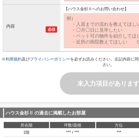
【ハウス金杉Ⅱへのお問い合わせ】
内容
必須
※
利用規約
及び
プライバシーポリシー
を必ずお読みください。左記内容に同
さい。
未入力項目がありま
ハウス金杉Ⅱ
の過去に掲載したお部屋
所在階
坪数/面積
方位
1階
*** / ***
***