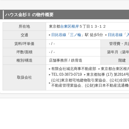
ハウス金杉Ⅱ
の物件概要
所在地
東京都
台東区
根岸
５丁目１３-１２
日比谷線
「
三ノ輪
」駅 徒歩5分
日比谷線
「
交通
賃料/坪単価
- / -
管理費・共
坪数/面積
- / -
築年月（築
種別/構造
店舗事務所 / 鉄骨造
階建
有限会社城北商事不動産部
東京都台東区根岸
TEL:03-3873-0719
東京都知事 (17) 第2814
取扱会社
(公社)東京都宅地建物取引業協会、(公社)全国
不動産管理業協会、(公財)東日本不動産流通機