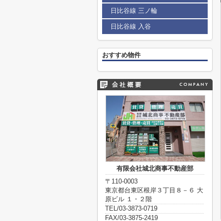
日比谷線 三ノ輪
日比谷線 入谷
おすすめ物件
有限会社城北商事不動産部
〒110-0003
東京都台東区根岸３丁目８－６ 大
原ビル １・２階
TEL/03-3873-0719
FAX/03-3875-2419