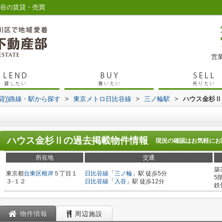
入谷の賃貸・売買
営業
賃貸))路線・駅から探す
>
東京メトロ日比谷線
>
三ノ輪駅
>
ハウス金杉Ⅱ
Ⅱ
ハウス金杉Ⅱ
の過去掲載物件情報
現況の確認はお気軽にお
所在地
交通
築
東京都
台東区
根岸
５丁目１
日比谷線
「
三ノ輪
」駅 徒歩5分
5
３-１２
日比谷線
「
入谷
」駅 徒歩12分
鉄
物件情報
周辺施設