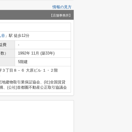
情報の見方
【店舗事務所】
入谷
」駅 徒歩12分
益費
-
年数）
1992年 11月 (築33年)
5階建
３丁目８－６ 大原ビル １・２階
号
宅地建物取引業保証協会、(社)全国賃貸
構、(公社)首都圏不動産公正取引協議会