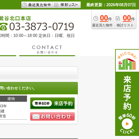
最終更新：2026年08月07日
00
00
件
件
最近見た物件
検討リスト
時間：10:00～18:00 定休日：日曜、祝日
問い合わせください。
建物
33年
階建
骨造