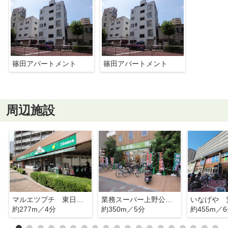
篠田アパートメント
篠田アパートメント
周辺施設
マルエツプチ 東日暮里店
業務スーパー上野公園店
約277m／4分
約350m／5分
約455m／