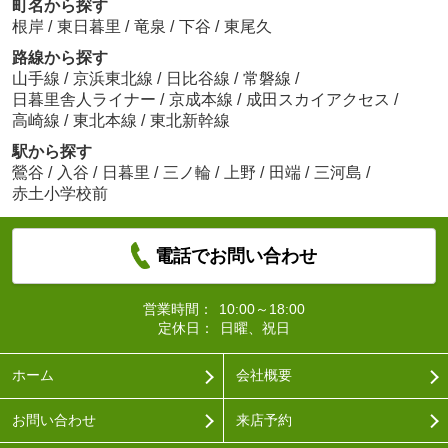
町名から探す
根岸
/
東日暮里
/
竜泉
/
下谷
/
東尾久
路線から探す
山手線
/
京浜東北線
/
日比谷線
/
常磐線
/
日暮里舎人ライナー
/
京成本線
/
成田スカイアクセス
/
高崎線
/
東北本線
/
東北新幹線
駅から探す
鶯谷
/
入谷
/
日暮里
/
三ノ輪
/
上野
/
田端
/
三河島
/
赤土小学校前
電話でお問い合わせ
営業時間：
10:00～18:00
定休日：
日曜、祝日
ホーム
会社概要
お問い合わせ
来店予約