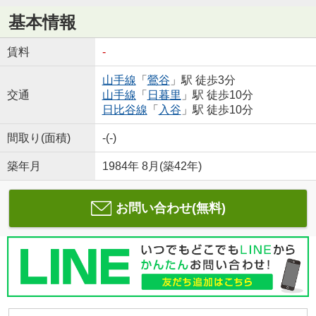
基本情報
賃料
-
山手線
「
鶯谷
」駅 徒歩3分
交通
山手線
「
日暮里
」駅 徒歩10分
日比谷線
「
入谷
」駅 徒歩10分
間取り(面積)
-(-)
築年月
1984年 8月(築42年)
お問い合わせ(無料)