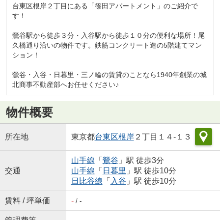
台東区根岸２丁目にある「篠田アパートメント」のご紹介で
す！
鶯谷駅から徒歩３分・入谷駅から徒歩１０分の便利な場所！尾
久橋通り沿いの物件です。鉄筋コンクリート造の5階建てマン
ション！
鶯谷・入谷・日暮里・三ノ輪の賃貸のことなら1940年創業の城
北商事不動産部へお任せください♪
物件概要
所在地
東京都
台東区
根岸
２丁目１４-１３
山手線
「
鶯谷
」駅 徒歩3分
交通
山手線
「
日暮里
」駅 徒歩10分
日比谷線
「
入谷
」駅 徒歩10分
賃料 / 坪単価
-
/ -