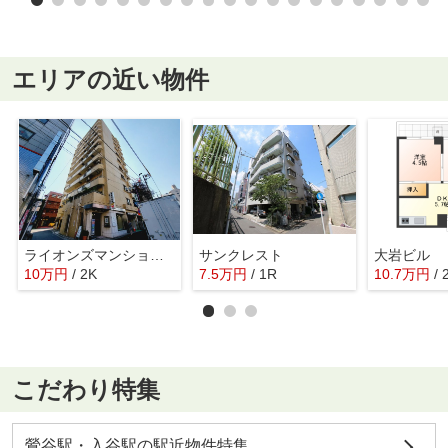
エリアの近い物件
ライオンズマンション鶯谷第３
サンクレスト
大岩ビル
10
万
円
/ 2K
7.5
万
円
/ 1R
10.7
万
円
/ 
こだわり特集
鶯谷駅・入谷駅の駅近物件特集