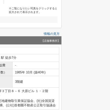
※ご覧になりたい写真をクリックすると
拡大されて表示されます。
情報の見方
【店舗事務所】
」駅 徒歩7分
益費
-
年数）
1985年 10月 (築40年)
3階建
３丁目８－６ 大原ビル １・２階
号
宅地建物取引業保証協会、(社)全国賃貸
構、(公社)首都圏不動産公正取引協議会