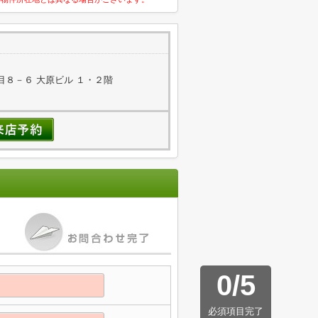
８－６ 大原ビル １・２階
0
/
5
必須項目完了