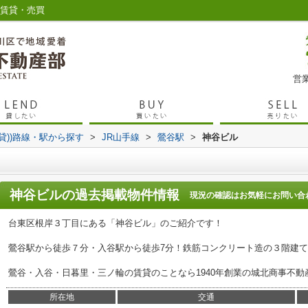
の賃貸・売買
営業
賃貸))路線・駅から探す
>
JR山手線
>
鶯谷駅
>
神谷ビル
神谷ビル
の過去掲載物件情報
現況の確認はお気軽にお問い合
台東区根岸３丁目にある「神谷ビル」のご紹介です！
鶯谷駅から徒歩７分・入谷駅から徒歩7分！鉄筋コンクリート造の３階建
鶯谷・入谷・日暮里・三ノ輪の賃貸のことなら1940年創業の城北商事不動
所在地
交通