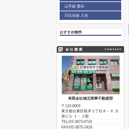
山手線 鶯谷
日比谷線 入谷
おすすめ物件
有限会社城北商事不動産部
〒110-0003
東京都台東区根岸３丁目８－６ 大
原ビル １・２階
TEL/03-3873-0719
FAX/03-3875-2419