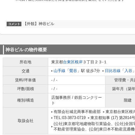
【外観】神谷ビル
コメント
神谷ビル
の物件概要
所在地
東京都
台東区
根岸
３丁目２３-１
山手線
「
鶯谷
」駅 徒歩7分
日比谷線
「
入谷
交通
賃料/坪単価
- / -
管理費・共
坪数/面積
- / -
築年月（築
店舗事務所 / 鉄筋コンクリー
種別/構造
階建
ト
有限会社城北商事不動産部
東京都台東区根岸
TEL:03-3873-0719
東京都知事 (17) 第2814
取扱会社
(公社)東京都宅地建物取引業協会、(公社)全国
不動産管理業協会、(公財)東日本不動産流通機