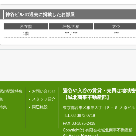
神谷ビル
の過去に掲載したお部屋
所在階
坪数/面積
方位
1階
*** / ***
***
鶯谷や入谷の賃貸・売買は地域密
駅の駅近特集
お問い合わせ
【城北商事不動産部】
集
スタッフ紹介
特集
周辺施設
東京都台東区根岸３丁目８－６ 大原ビル
TEL:03-3873-0719
FAX:03-3875-2419
Copyright(c) 有限会社城北商事不動産部
All Rights Reserved.