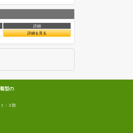
詳細
詳細を見る
着型の
 １・２階