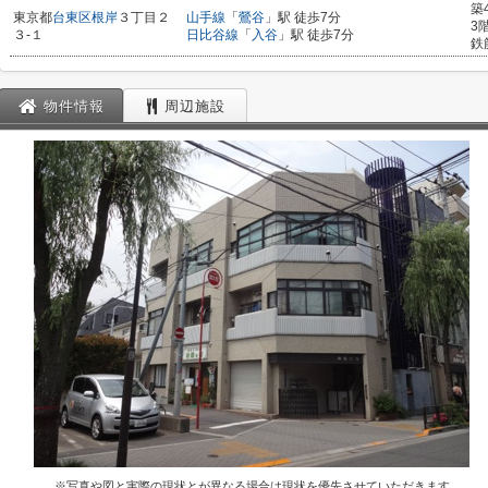
築
東京都
台東区
根岸
３丁目２
山手線
「
鶯谷
」駅 徒歩7分
3
３-１
日比谷線
「
入谷
」駅 徒歩7分
鉄
物件情報
周辺施設
※写真や図と実際の現状とが異なる場合は現状を優先させていただきます