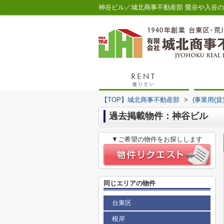
神谷ビル／城北商事不動産部 鶯谷や入谷
【TOP】城北商事不動産部
>
(事業用(
過去掲載物件：神谷ビル
▼ご希望の物件をお探しします
同じエリアの物件
台東区
根岸