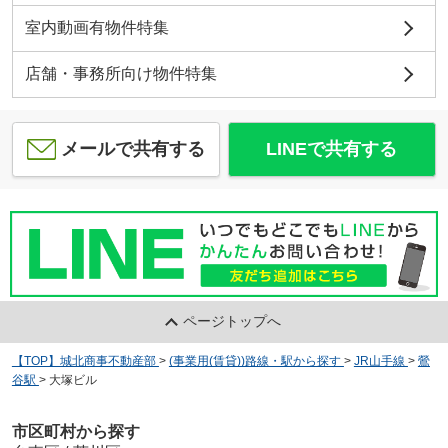
室内動画有物件特集
店舗・事務所向け物件特集
メールで共有する
LINEで共有する
ページトップへ
【TOP】城北商事不動産部
>
(事業用(賃貸))路線・駅から探す
>
JR山手線
>
鶯
谷駅
>
大塚ビル
市区町村から探す