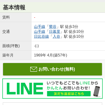
基本情報
賃料
-
山手線
「
鶯谷
」駅 徒歩3分
交通
山手線
「
日暮里
」駅 徒歩10分
日比谷線
「
入谷
」駅 徒歩10分
面積(坪数)
-(-)
築年月
1969年 4月(築57年)
お問い合わせ(無料)