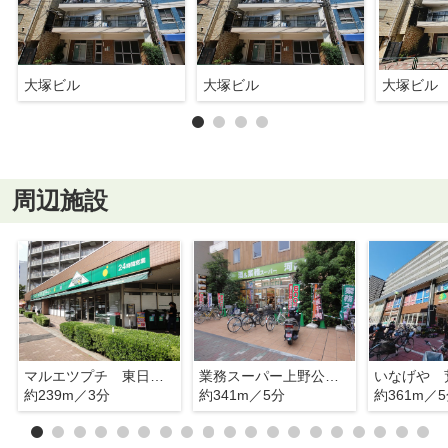
大塚ビル
大塚ビル
大塚ビル
周辺施設
マルエツプチ 東日暮里店
業務スーパー上野公園店
約239m／3分
約341m／5分
約361m／