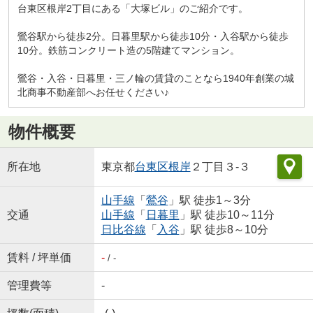
台東区根岸2丁目にある「大塚ビル」のご紹介です。
鶯谷駅から徒歩2分。日暮里駅から徒歩10分・入谷駅から徒歩
10分。鉄筋コンクリート造の5階建てマンション。
鶯谷・入谷・日暮里・三ノ輪の賃貸のことなら1940年創業の城
北商事不動産部へお任せください♪
物件概要
所在地
東京都
台東区
根岸
２丁目３-３
山手線
「
鶯谷
」駅 徒歩1～3分
交通
山手線
「
日暮里
」駅 徒歩10～11分
日比谷線
「
入谷
」駅 徒歩8～10分
賃料 / 坪単価
-
/ -
管理費等
-