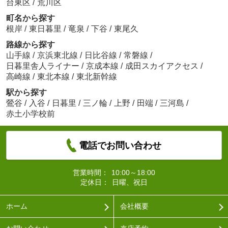
台東区
/
荒川区
町名から探す
根岸
/
東日暮里
/
竜泉
/
下谷
/
東尾久
路線から探す
山手線
/
京浜東北線
/
日比谷線
/
常磐線
/
日暮里舎人ライナー
/
京成本線
/
成田スカイアクセス
/
高崎線
/
東北本線
/
東北新幹線
駅から探す
鶯谷
/
入谷
/
日暮里
/
三ノ輪
/
上野
/
田端
/
三河島
/
赤土小学校前
電話でお問い合わせ
営業時間：
10:00～18:00
定休日：
日曜、祝日
ホーム
会社概要