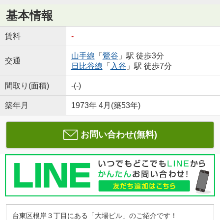
基本情報
賃料
-
山手線
「
鶯谷
」駅 徒歩3分
交通
日比谷線
「
入谷
」駅 徒歩7分
間取り(面積)
-(-)
築年月
1973年 4月(築53年)
お問い合わせ(無料)
台東区根岸３丁目にある「大場ビル」のご紹介です！