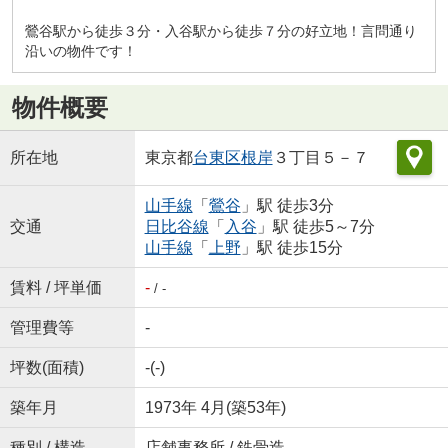
鶯谷駅から徒歩３分・入谷駅から徒歩７分の好立地！言問通り
沿いの物件です！
物件概要
所在地
東京都
台東区
根岸
３丁目５－７
山手線
「
鶯谷
」駅 徒歩3分
交通
日比谷線
「
入谷
」駅 徒歩5～7分
山手線
「
上野
」駅 徒歩15分
賃料 / 坪単価
-
/ -
管理費等
-
坪数(面積)
-(-)
築年月
1973年 4月(築53年)
種別 / 構造
店舗事務所 / 鉄骨造