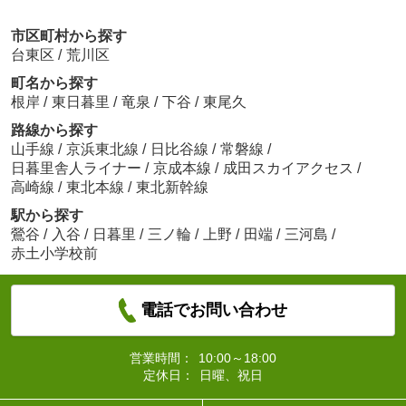
市区町村から探す
台東区
/
荒川区
町名から探す
根岸
/
東日暮里
/
竜泉
/
下谷
/
東尾久
路線から探す
山手線
/
京浜東北線
/
日比谷線
/
常磐線
/
日暮里舎人ライナー
/
京成本線
/
成田スカイアクセス
/
高崎線
/
東北本線
/
東北新幹線
駅から探す
鶯谷
/
入谷
/
日暮里
/
三ノ輪
/
上野
/
田端
/
三河島
/
赤土小学校前
電話でお問い合わせ
営業時間：
10:00～18:00
定休日：
日曜、祝日