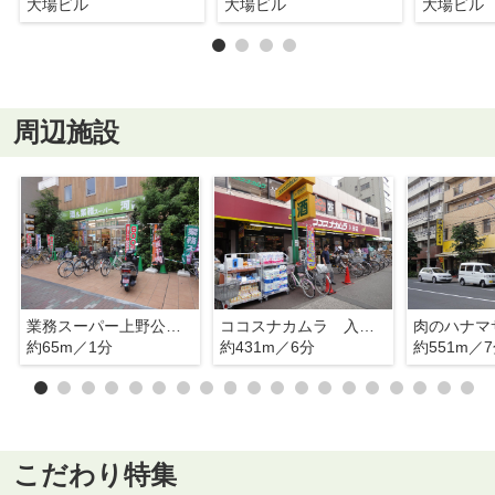
大場ビル
大場ビル
大場ビル
周辺施設
業務スーパー上野公園店
ココスナカムラ 入谷店
肉のハナマ
約65m／1分
約431m／6分
約551m／
こだわり特集