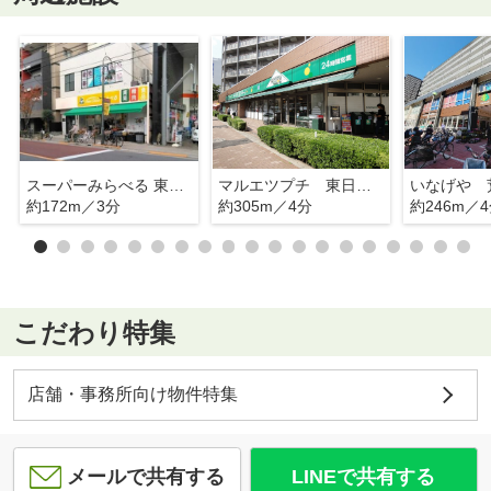
スーパーみらべる 東日暮里店
マルエツプチ 東日暮里店
約172m／3分
約305m／4分
約246m／
こだわり特集
店舗・事務所向け物件特集
メールで共有する
LINEで共有する