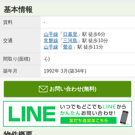
基本情報
賃料
-
山手線
「
日暮里
」駅 徒歩6分
交通
常磐線
「
三河島
」駅 徒歩10分
山手線
「
鶯谷
」駅 徒歩11分
間取り(面積)
-(-)
築年月
1992年 3月(築34年)
お問い合わせ(無料)
物件概要