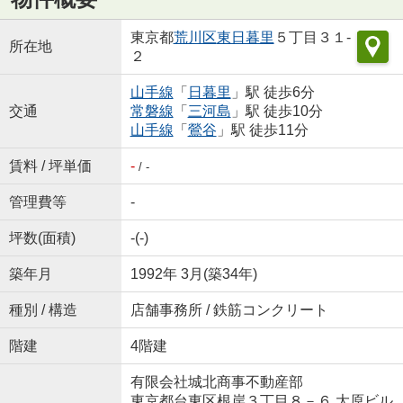
東京都
荒川区
東日暮里
５丁目３１-
所在地
２
山手線
「
日暮里
」駅 徒歩6分
交通
常磐線
「
三河島
」駅 徒歩10分
山手線
「
鶯谷
」駅 徒歩11分
賃料 / 坪単価
-
/ -
管理費等
-
坪数(面積)
-(-)
築年月
1992年 3月(築34年)
種別 / 構造
店舗事務所 / 鉄筋コンクリート
階建
4階建
有限会社城北商事不動産部
東京都台東区根岸３丁目８－６ 大原ビル