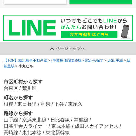
ページトップへ
【TOP】城北商事不動産部
>
(事業用(賃貸))路線・駅から探す
>
JR山手線
>
日
暮里駅
>
小丸ビル
市区町村から探す
台東区
/
荒川区
町名から探す
根岸
/
東日暮里
/
竜泉
/
下谷
/
東尾久
路線から探す
山手線
/
京浜東北線
/
日比谷線
/
常磐線
/
日暮里舎人ライナー
/
京成本線
/
成田スカイアクセス
/
高崎線
/
東北本線
/
東北新幹線