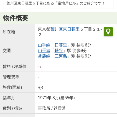
荒川区東日暮里５丁目にある「宝地戸ビル」のご紹介です！
物件概要
東京都
荒川区
東日暮里
５丁目２１-
所在地
２
山手線
「
日暮里
」駅 徒歩6分
交通
山手線
「
鶯谷
」駅 徒歩9分
常磐線
「
三河島
」駅 徒歩9分
賃料 / 坪単価
-
/ -
管理費等
-
坪数(面積)
-(-)
築年月
1971年 8月(築55年)
種別 / 構造
事務所 / 鉄骨造