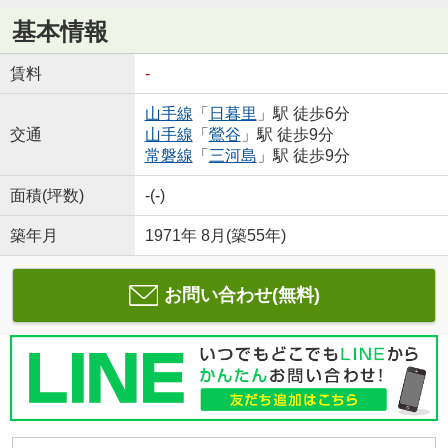
基本情報
賃料
-
山手線
「
日暮里
」駅 徒歩6分
交通
山手線
「
鶯谷
」駅 徒歩9分
常磐線
「
三河島
」駅 徒歩9分
面積(坪数)
-(-)
築年月
1971年 8月(築55年)
お問い合わせ(無料)