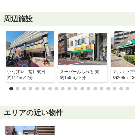
周辺施設
いなげや 荒川東日暮里店
スーパーみらべる 東日暮里店
約114m／2分
約159m／2分
約209m／
エリアの近い物件