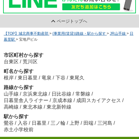
ページトップへ
【TOP】城北商事不動産部
>
(事業用(賃貸))路線・駅から探す
>
JR山手線
>
日
暮里駅
>
宝地戸ビル
市区町村から探す
台東区
/
荒川区
町名から探す
根岸
/
東日暮里
/
竜泉
/
下谷
/
東尾久
路線から探す
山手線
/
京浜東北線
/
日比谷線
/
常磐線
/
日暮里舎人ライナー
/
京成本線
/
成田スカイアクセス
/
高崎線
/
東北本線
/
東北新幹線
駅から探す
鶯谷
/
入谷
/
日暮里
/
三ノ輪
/
上野
/
田端
/
三河島
/
赤土小学校前