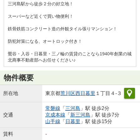
三河島駅から徒歩２分の好立地！
スーパーなど近くで買い物便利！
鉄骨鉄筋コンクリート造の外観タイル張りマンション！
防犯対策になる、オートロック付き！
鶯谷・入谷・日暮里・三ノ輪の賃貸のことなら1940年創業の城
北商事不動産部へお任せください♪
物件概要
所在地
東京都
荒川区
西日暮里
１丁目４-３
常磐線
「
三河島
」駅 徒歩2分
交通
京成本線
「
新三河島
」駅 徒歩7分
山手線
「
日暮里
」駅 徒歩15分
賃料
-