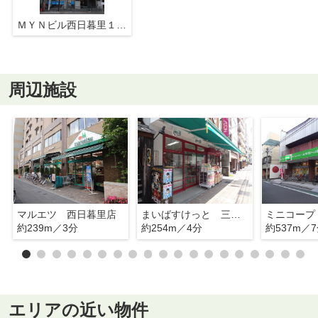
ＭＹＮビル西日暮里１・４・３
周辺施設
マルエツ 西日暮里店
まいばすけっと 三河島駅前店
ミニコープ
約239m／3分
約254m／4分
約537m／
エリアの近い物件