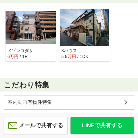
メゾンコダサ
Kハウス
6
万
円
/ 1R
5.5
万
円
/ 1DK
こだわり特集
室内動画有物件特集
メールで共有する
LINEで共有する