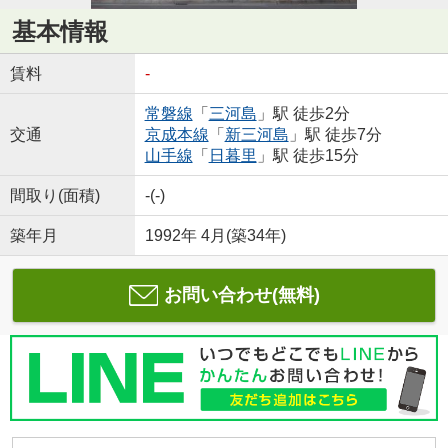
基本情報
賃料
-
常磐線
「
三河島
」駅 徒歩2分
交通
京成本線
「
新三河島
」駅 徒歩7分
山手線
「
日暮里
」駅 徒歩15分
間取り(面積)
-(-)
築年月
1992年 4月(築34年)
お問い合わせ(無料)