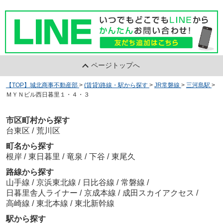
ページトップへ
【TOP】城北商事不動産部
>
(賃貸)路線・駅から探す
>
JR常磐線
>
三河島駅
>
ＭＹＮビル西日暮里１・４・３
市区町村から探す
台東区
/
荒川区
町名から探す
根岸
/
東日暮里
/
竜泉
/
下谷
/
東尾久
路線から探す
山手線
/
京浜東北線
/
日比谷線
/
常磐線
/
日暮里舎人ライナー
/
京成本線
/
成田スカイアクセス
/
高崎線
/
東北本線
/
東北新幹線
駅から探す