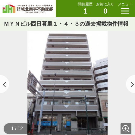
閲覧履歴
お気に入り
メニュー
1
0
ＭＹＮビル西日暮里１・４・３の過去掲載物件情報
1 / 12