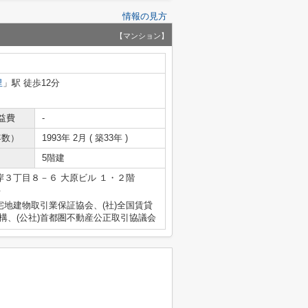
情報の見方
【マンション】
里
」駅 徒歩12分
益費
-
年数）
1993年 2月 ( 築33年 )
5階建
３丁目８－６ 大原ビル １・２階
号
宅地建物取引業保証協会、(社)全国賃貸
構、(公社)首都圏不動産公正取引協議会