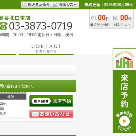
最終更新：2026年08月09日
00
00
件
件
最近見た物件
検討リスト
時間：10:00～18:00 定休日：日曜、祝日
問い合わせください。
建物
33年
階建
骨造