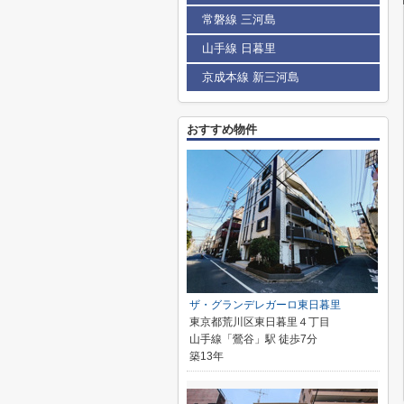
常磐線 三河島
山手線 日暮里
京成本線 新三河島
おすすめ物件
ザ・グランデレガーロ東日暮里
東京都荒川区東日暮里４丁目
山手線「鶯谷」駅 徒歩7分
築13年