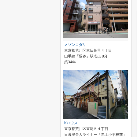
メゾンコダサ
東京都荒川区東日暮里４丁目
山手線「鶯谷」駅 徒歩8分
築34年
Kハウス
東京都荒川区東尾久４丁目
日暮里舎人ライナー「赤土小学校前」