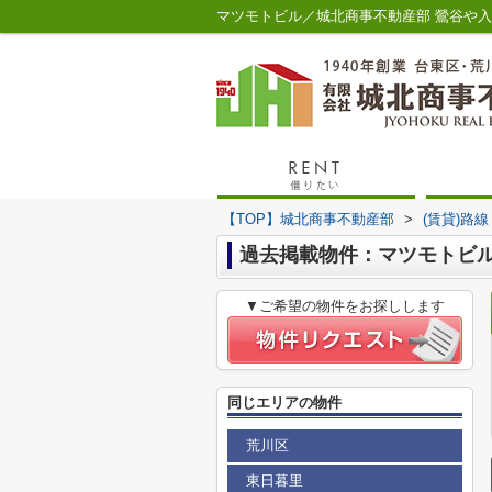
マツモトビル／城北商事不動産部 鶯谷や
【TOP】城北商事不動産部
>
(賃貸)路
過去掲載物件：マツモトビ
▼ご希望の物件をお探しします
同じエリアの物件
荒川区
東日暮里