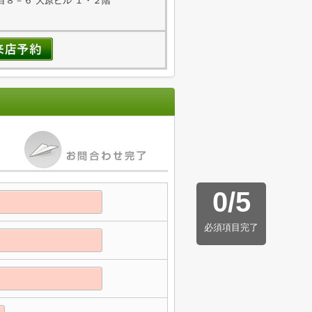
８－６ 大原ビル １・２階
0
/
5
必須項目完了