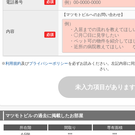
電話番号
必須
【マツモトビルへのお問い合わせ】
内容
必須
※
利用規約
及び
プライバシーポリシー
を必ずお読みください。左記内容に同
さい。
未入力項目がありま
マツモトビル
の過去に掲載したお部屋
所在階
間取り
専有面積
4-5階
***
***