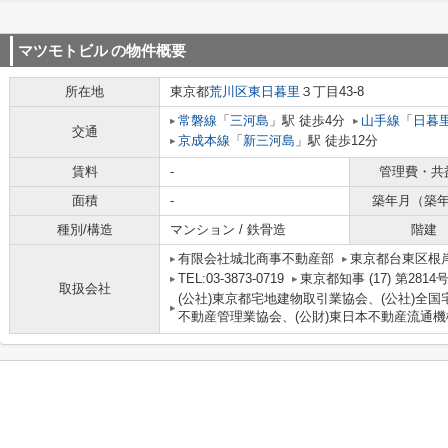
マツモトビル
の物件概要
所在地
東京都
荒川区
東日暮里
３丁目43-8
常磐線
「
三河島
」駅 徒歩4分
山手線
「
日暮
交通
京成本線
「
新三河島
」駅 徒歩12分
賃料
-
管理費・共
面積
-
築年月（築
種別/構造
マンション / 鉄骨造
階建
有限会社城北商事不動産部
東京都台東区根岸
TEL:03-3873-0719
東京都知事 (17) 第2814
取扱会社
(公社)東京都宅地建物取引業協会、(公社)全国
不動産管理業協会、(公財)東日本不動産流通機