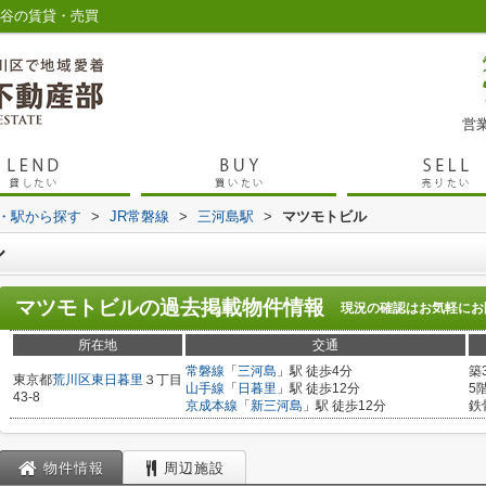
入谷の賃貸・売買
営業
線・駅から探す
>
JR常磐線
>
三河島駅
>
マツモトビル
ル
マツモトビル
の過去掲載物件情報
現況の確認はお気軽にお
所在地
交通
常磐線
「
三河島
」駅 徒歩4分
築
東京都
荒川区
東日暮里
３丁目
山手線
「
日暮里
」駅 徒歩12分
5
43-8
京成本線
「
新三河島
」駅 徒歩12分
鉄
物件情報
周辺施設