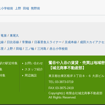
土小学校前
上野
田端
熊野前
竜泉
/
東尾久
北線
/
日比谷線
/
常磐線
/
日暮里舎人ライナー
/
京成本線
/
成田スカイアクセ
暮里
/
上野
/
田端
/
三ノ輪
/
三河島
/
赤土小学校前
鶯谷や入谷の賃貸・売買は地域密
駅の駅近特集
お問い合わせ
【城北商事不動産部】
集
スタッフ紹介
特集
周辺施設
東京都台東区根岸３丁目８－６ 大原ビル
TEL:03-3873-0719
FAX:03-3875-2419
Copyright(c) 有限会社城北商事不動産部
All Rights Reserved.