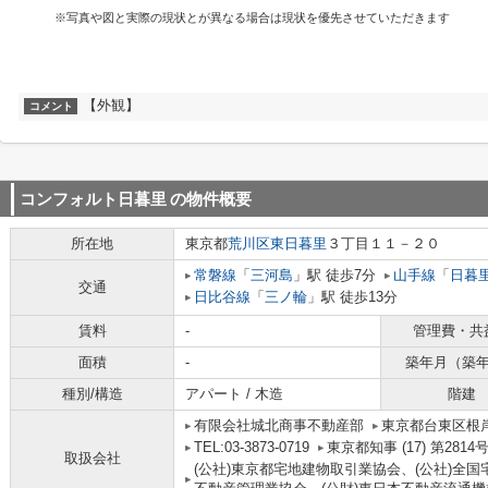
※写真や図と実際の現状とが異なる場合は現状を優先させていただきます
【外観】
コメント
コンフォルト日暮里
の物件概要
所在地
東京都
荒川区
東日暮里
３丁目１１－２０
常磐線
「
三河島
」駅 徒歩7分
山手線
「
日暮
交通
日比谷線
「
三ノ輪
」駅 徒歩13分
賃料
-
管理費・共
面積
-
築年月（築
種別/構造
アパート / 木造
階建
有限会社城北商事不動産部
東京都台東区根岸
TEL:03-3873-0719
東京都知事 (17) 第2814
取扱会社
(公社)東京都宅地建物取引業協会、(公社)全国