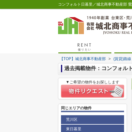
コンフォルト日暮里／城北商事不動産部 
【TOP】城北商事不動産部
>
(賃貸)路
過去掲載物件：コンフォル
▼ご希望の物件をお探しします
同じエリアの物件
荒川区
東日暮里