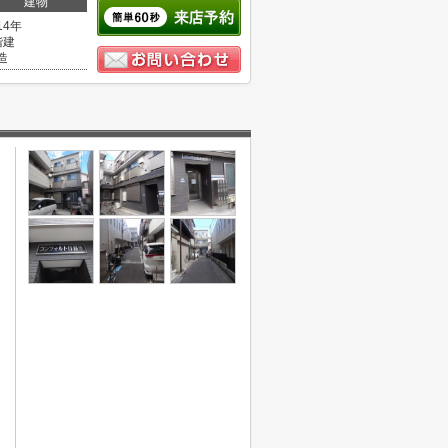
建物
14年
階建
造