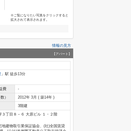
※ご覧になりたい写真をクリックすると
拡大されて表示されます。
情報の見方
【アパート】
里
」駅 徒歩13分
益費
-
年数）
2012年 3月 ( 築14年 )
3階建
３丁目８－６ 大原ビル １・２階
号
宅地建物取引業保証協会、(社)全国賃貸