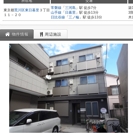
所在地
交通
常磐線
「
三河島
」駅 徒歩7分
築
東京都
荒川区
東日暮里
３丁目
山手線
「
日暮里
」駅 徒歩13分
3
１１－２０
日比谷線
「
三ノ輪
」駅 徒歩13分
木
物件情報
周辺施設