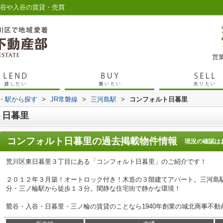
鶯谷や入谷の賃貸・売買
営業
線・駅から探す
>
JR常磐線
>
三河島駅
>
コンフォルト日暮里
ト日暮里
コンフォルト日暮里
の過去掲載物件情報
現況の確認は
荒川区東日暮里３丁目にある「コンフォルト日暮里」のご紹介です！
２０１２年３月築！オートロック付き！木造の３階建てアパート。三河島
分・三ノ輪駅から徒歩１３分。閑静な住宅街で静かな環境！
鶯谷・入谷・日暮里・三ノ輪の賃貸のことなら1940年創業の城北商事不動