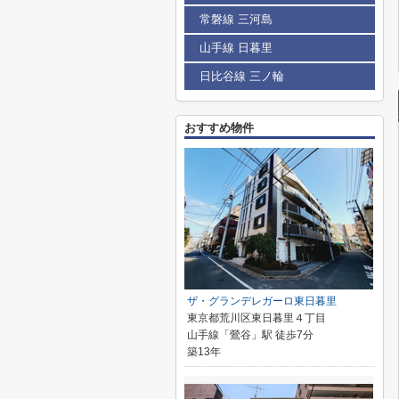
常磐線 三河島
山手線 日暮里
日比谷線 三ノ輪
おすすめ物件
ザ・グランデレガーロ東日暮里
東京都荒川区東日暮里４丁目
山手線「鶯谷」駅 徒歩7分
築13年