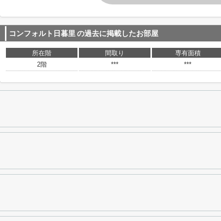
コンフォルト日暮里
の過去に掲載したお部屋
所在階
間取り
専有面積
2階
***
***