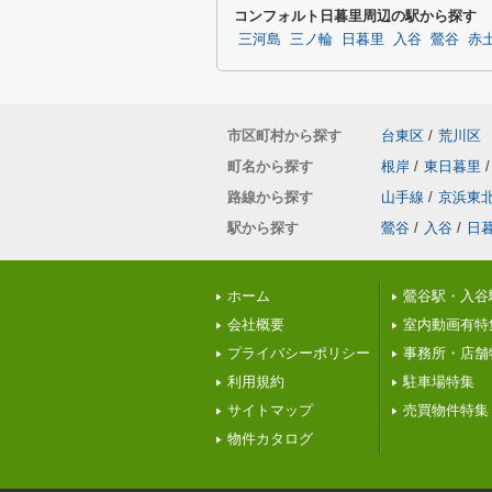
コンフォルト日暮里周辺の駅から探す
三河島
三ノ輪
日暮里
入谷
鶯谷
赤
市区町村から探す
台東区
/
荒川区
町名から探す
根岸
/
東日暮里
/
路線から探す
山手線
/
京浜東
駅から探す
鶯谷
/
入谷
/
日
ホーム
鶯谷駅・入谷
会社概要
室内動画有特
プライバシーポリシー
事務所・店舗
利用規約
駐車場特集
サイトマップ
売買物件特集
物件カタログ