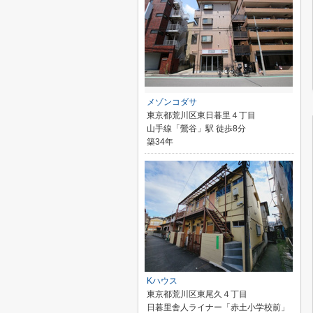
メゾンコダサ
東京都荒川区東日暮里４丁目
山手線「鶯谷」駅 徒歩8分
築34年
Kハウス
東京都荒川区東尾久４丁目
日暮里舎人ライナー「赤土小学校前」