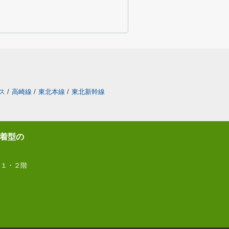
ス
/
高崎線
/
東北本線
/
東北新幹線
着型の
 １・２階