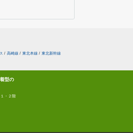
ス
/
高崎線
/
東北本線
/
東北新幹線
着型の
 １・２階