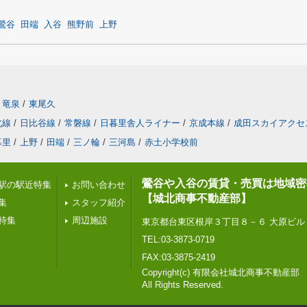
鶯谷
田端
入谷
熊野前
上野
竜泉
/
東尾久
北線
/
日比谷線
/
常磐線
/
日暮里舎人ライナー
/
京成本線
/
成田スカイアクセ
暮里
/
上野
/
田端
/
三ノ輪
/
三河島
/
赤土小学校前
鶯谷や入谷の賃貸・売買は地域密
駅の駅近特集
お問い合わせ
【城北商事不動産部】
集
スタッフ紹介
特集
周辺施設
東京都台東区根岸３丁目８－６ 大原ビル
TEL:03-3873-0719
FAX:03-3875-2419
Copyright(c) 有限会社城北商事不動産部
All Rights Reserved.