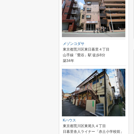
メゾンコダサ
東京都荒川区東日暮里４丁目
山手線「鶯谷」駅 徒歩8分
築34年
Kハウス
東京都荒川区東尾久４丁目
日暮里舎人ライナー「赤土小学校前」