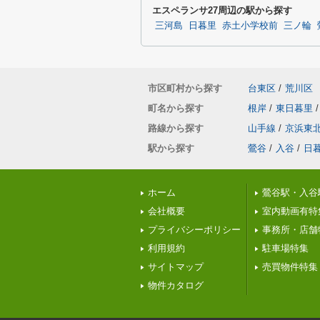
エスペランサ27周辺の駅から探す
三河島
日暮里
赤土小学校前
三ノ輪
市区町村から探す
台東区
/
荒川区
町名から探す
根岸
/
東日暮里
/
路線から探す
山手線
/
京浜東
駅から探す
鶯谷
/
入谷
/
日
ホーム
鶯谷駅・入谷
会社概要
室内動画有特
プライバシーポリシー
事務所・店舗
利用規約
駐車場特集
サイトマップ
売買物件特集
物件カタログ