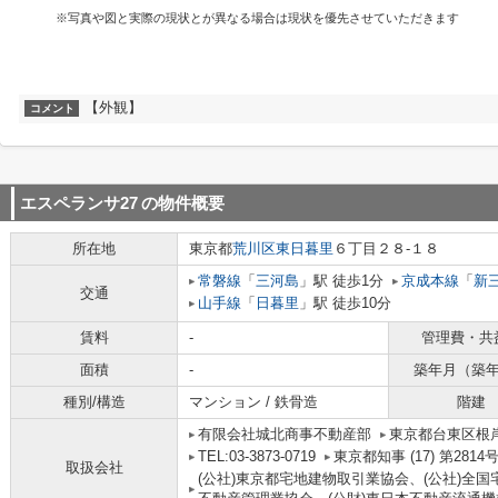
※写真や図と実際の現状とが異なる場合は現状を優先させていただきます
【外観】
コメント
エスペランサ27
の物件概要
所在地
東京都
荒川区
東日暮里
６丁目２８-１８
常磐線
「
三河島
」駅 徒歩1分
京成本線
「
新
交通
山手線
「
日暮里
」駅 徒歩10分
賃料
-
管理費・共
面積
-
築年月（築
種別/構造
マンション / 鉄骨造
階建
有限会社城北商事不動産部
東京都台東区根岸
TEL:03-3873-0719
東京都知事 (17) 第2814
取扱会社
(公社)東京都宅地建物取引業協会、(公社)全国