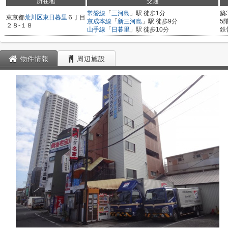
所在地
交通
常磐線
「
三河島
」駅 徒歩1分
築
東京都
荒川区
東日暮里
６丁目
京成本線
「
新三河島
」駅 徒歩9分
5
２８-１８
山手線
「
日暮里
」駅 徒歩10分
鉄
物件情報
周辺施設