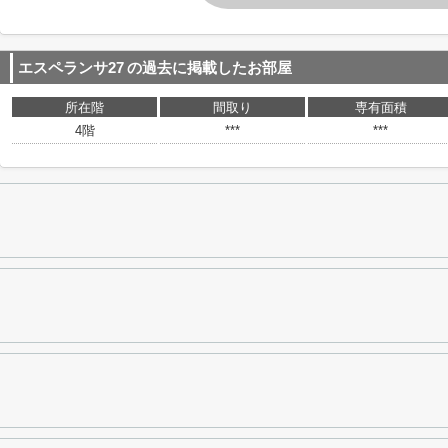
エスペランサ27
の過去に掲載したお部屋
所在階
間取り
専有面積
4階
***
***