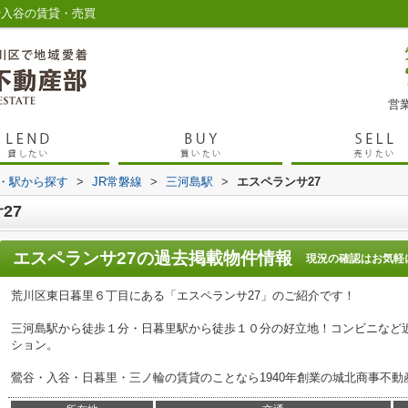
や入谷の賃貸・売買
営業
線・駅から探す
>
JR常磐線
>
三河島駅
>
エスペランサ27
27
エスペランサ27
の過去掲載物件情報
現況の確認はお気軽
荒川区東日暮里６丁目にある「エスペランサ27」のご紹介です！
三河島駅から徒歩１分・日暮里駅から徒歩１０分の好立地！コンビニなど
ション。
鶯谷・入谷・日暮里・三ノ輪の賃貸のことなら1940年創業の城北商事不動