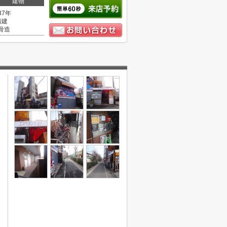
建物
37年
階建
骨造