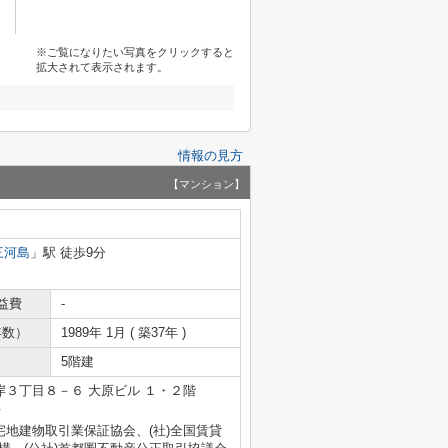
※ご覧になりたい写真をクリックすると
拡大されて表示されます。
情報の見方
【マンション】
三河島
」駅 徒歩9分
益費
-
年数）
1989年 1月 ( 築37年 )
5階建
３丁目８－６ 大原ビル １・２階
号
宅地建物取引業保証協会、(社)全国賃貸