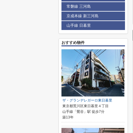
常磐線 三河島
京成本線 新三河島
山手線 日暮里
おすすめ物件
ザ・グランデレガーロ東日暮里
東京都荒川区東日暮里４丁目
山手線「鶯谷」駅 徒歩7分
築13年