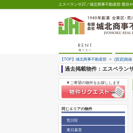
エスペランサ27／城北商事不動産部 鶯谷
【TOP】城北商事不動産部
>
(賃貸)路
過去掲載物件：エスペランサ
▼ご希望の物件をお探しします
同じエリアの物件
荒川区
東日暮里