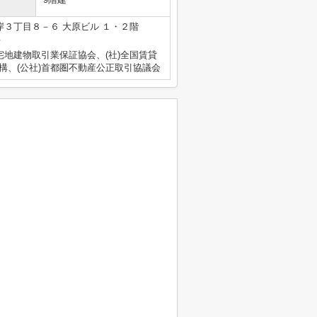
３丁目８－６ 大原ビル １・２階
号
宅地建物取引業保証協会、(社)全国賃貸
構、(公社)首都圏不動産公正取引協議会