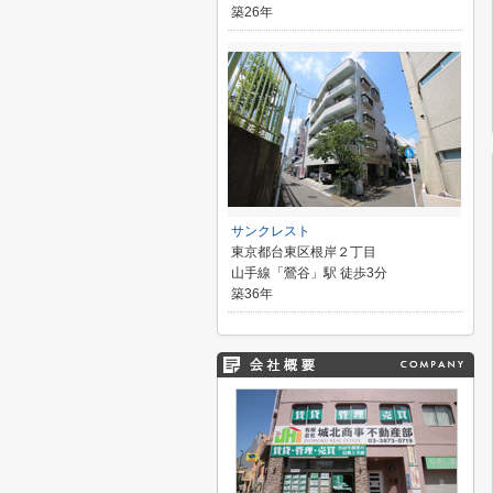
築26年
サンクレスト
東京都台東区根岸２丁目
山手線「鶯谷」駅 徒歩3分
築36年