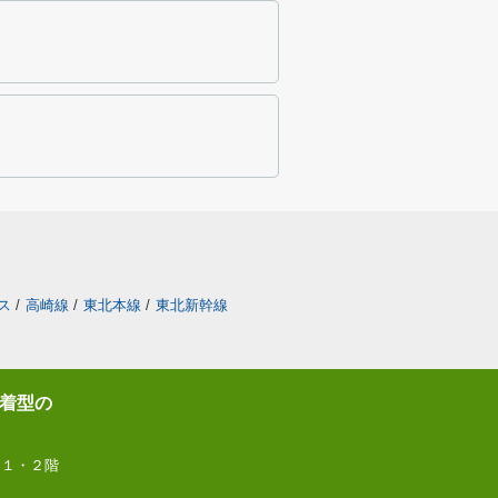
ス
/
高崎線
/
東北本線
/
東北新幹線
着型の
 １・２階