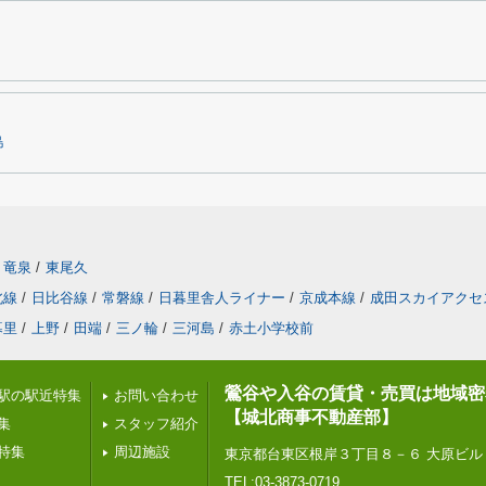
島
竜泉
/
東尾久
北線
/
日比谷線
/
常磐線
/
日暮里舎人ライナー
/
京成本線
/
成田スカイアクセ
暮里
/
上野
/
田端
/
三ノ輪
/
三河島
/
赤土小学校前
鶯谷や入谷の賃貸・売買は地域密
駅の駅近特集
お問い合わせ
【城北商事不動産部】
集
スタッフ紹介
特集
周辺施設
東京都台東区根岸３丁目８－６ 大原ビル
TEL:03-3873-0719