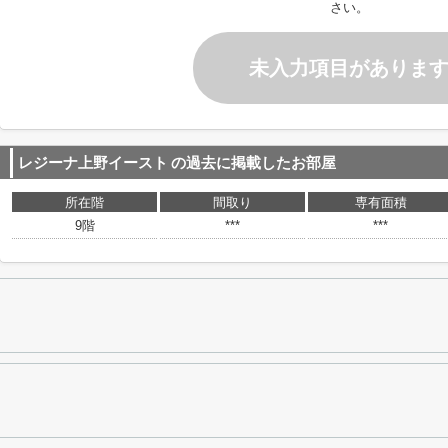
さい。
未入力項目がありま
レジーナ上野イースト
の過去に掲載したお部屋
所在階
間取り
専有面積
9階
***
***