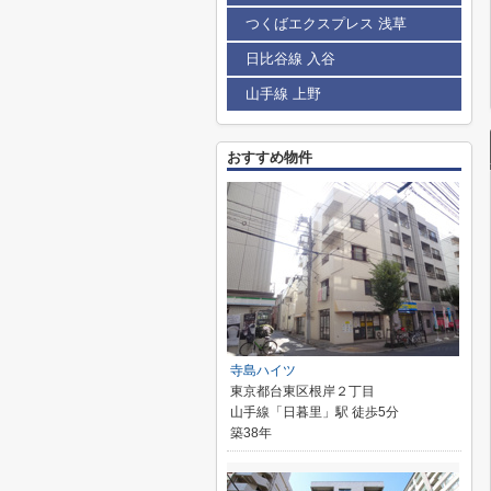
つくばエクスプレス 浅草
日比谷線 入谷
山手線 上野
おすすめ物件
寺島ハイツ
東京都台東区根岸２丁目
山手線「日暮里」駅 徒歩5分
築38年