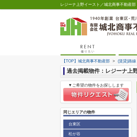
レジーナ上野イースト／城北商事不動産部
【TOP】城北商事不動産部
>
(賃貸)路
過去掲載物件：レジーナ上
▼ご希望の物件をお探しします
同じエリアの物件
台東区
松が谷