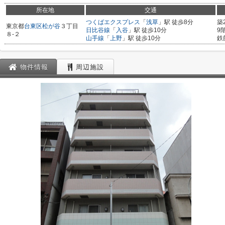
所在地
交通
つくばエクスプレス
「
浅草
」駅 徒歩8分
築
東京都
台東区
松が谷
３丁目
日比谷線
「
入谷
」駅 徒歩10分
9
８-２
山手線
「
上野
」駅 徒歩10分
鉄
物件情報
周辺施設