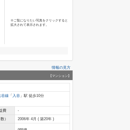
※ご覧になりたい写真をクリックすると
拡大されて表示されます。
情報の見方
【マンション】
比谷線
「
入谷
」駅 徒歩10分
益費
-
年数）
2006年 4月 ( 築20年 )
9階建