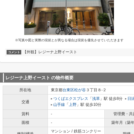
※写真や図と実際の現状とが異なる場合は現状を優先させていただきます
【外観】レジーナ上野イースト
コメント
レジーナ上野イースト
の物件概要
所在地
東京都
台東区
松が谷
３丁目８-２
つくばエクスプレス
「
浅草
」駅 徒歩8分
日
交通
山手線
「
上野
」駅 徒歩10分
賃料
-
管理費・共
面積
-
築年月（築
マンション / 鉄筋コンクリー
種別/構造
階建