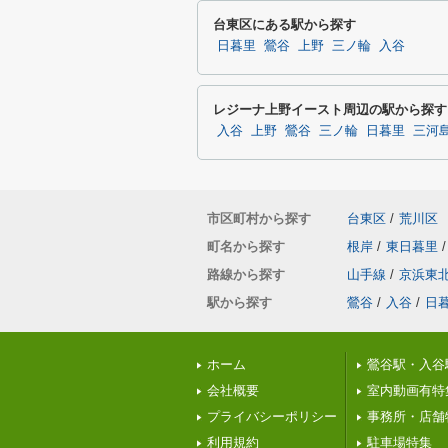
台東区にある駅から探す
日暮里
鶯谷
上野
三ノ輪
入谷
レジーナ上野イースト周辺の駅から探す
入谷
上野
鶯谷
三ノ輪
日暮里
三河
市区町村から探す
台東区
/
荒川区
町名から探す
根岸
/
東日暮里
/
路線から探す
山手線
/
京浜東
駅から探す
鶯谷
/
入谷
/
日
ホーム
鶯谷駅・入谷
会社概要
室内動画有特
プライバシーポリシー
事務所・店舗
利用規約
駐車場特集