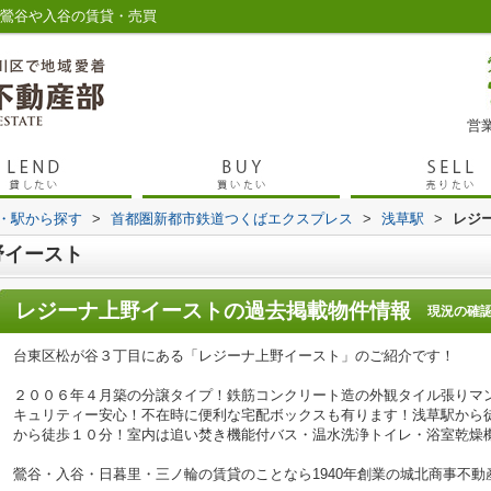
 鶯谷や入谷の賃貸・売買
営業
線・駅から探す
>
首都圏新都市鉄道つくばエクスプレス
>
浅草駅
>
レジ
野イースト
レジーナ上野イースト
の過去掲載物件情報
現況の確
台東区松が谷３丁目にある「レジーナ上野イースト」のご紹介です！
２００６年４月築の分譲タイプ！鉄筋コンクリート造の外観タイル張りマ
キュリティー安心！不在時に便利な宅配ボックスも有ります！浅草駅から
から徒歩１０分！室内は追い焚き機能付バス・温水洗浄トイレ・浴室乾燥
鶯谷・入谷・日暮里・三ノ輪の賃貸のことなら1940年創業の城北商事不動