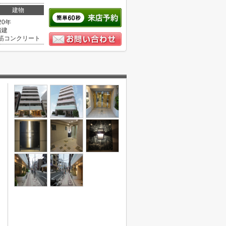
建物
20年
階建
筋コンクリート