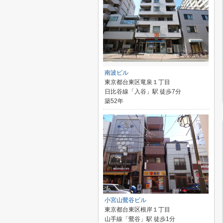
南波ビル
東京都台東区竜泉１丁目
日比谷線「入谷」駅 徒歩7分
築52年
小宮山鶯谷ビル
東京都台東区根岸１丁目
山手線「鶯谷」駅 徒歩1分