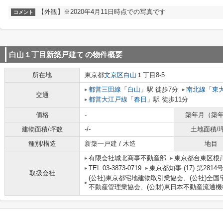
【外観】※2020年4月11日時点での写真です
コメント
白山１丁目新築戸建て
の物件概要
所在地
東京都
文京区
白山
１丁目8-5
都営三田線
「
白山
」駅 徒歩7分
南北線
「
東
交通
都営大江戸線
「
春日
」駅 徒歩11分
価格
-
築年月（築
建物面積/坪数
-/-
土地面積/
種別/構造
新築一戸建 / 木造
地目
有限会社城北商事不動産部
東京都台東区根岸
TEL:03-3873-0719
東京都知事 (17) 第2814
取扱会社
(公社)東京都宅地建物取引業協会、(公社)全国
不動産管理業協会、(公財)東日本不動産流通機