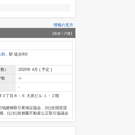
情報の見方
【新築一戸建】
大前
」駅 徒歩9分
年数）
2020年 4月 ( 予定 )
坪数
-/-
-
３丁目８－６ 大原ビル １・２階
号
宅地建物取引業保証協会、(社)全国賃貸
構、(公社)首都圏不動産公正取引協議会