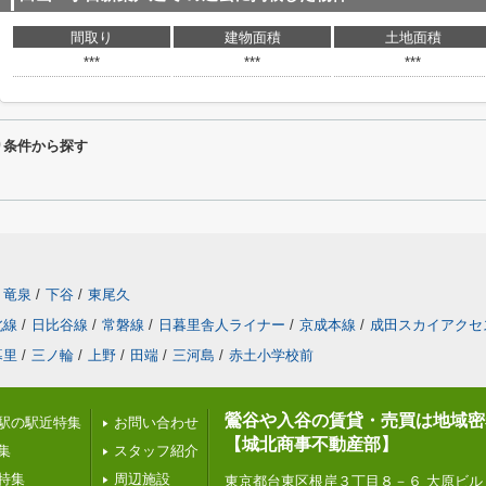
間取り
建物面積
土地面積
***
***
***
り条件から探す
竜泉
/
下谷
/
東尾久
北線
/
日比谷線
/
常磐線
/
日暮里舎人ライナー
/
京成本線
/
成田スカイアクセ
暮里
/
三ノ輪
/
上野
/
田端
/
三河島
/
赤土小学校前
鶯谷や入谷の賃貸・売買は地域密
駅の駅近特集
お問い合わせ
【城北商事不動産部】
集
スタッフ紹介
特集
周辺施設
東京都台東区根岸３丁目８－６ 大原ビル