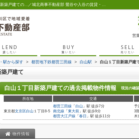
白山１丁目新築戸建て 文京区白山１丁目の新築戸建ての...／城北商事不動産部 鶯谷や入谷の賃貸・売買
営業
線・駅から探す
>
都営地下鉄都営三田線
>
白山駅
>
白山１丁目新築戸建
新築戸建て
白山１丁目新築戸建て
の過去掲載物件情報
現況の確
所在地
交通
都営三田線
「
白山
」駅 徒歩7分
予
東京都
文京区
白山
１丁目8-5
南北線
「
東大前
」駅 徒歩9分
3
都営大江戸線
「
春日
」駅 徒歩11分
木
物件情報