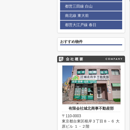
都営三田線 白山
南北線 東大前
都営大江戸線 春日
おすすめ物件
有限会社城北商事不動産部
〒110-0003
東京都台東区根岸３丁目８－６ 大
原ビル １・２階