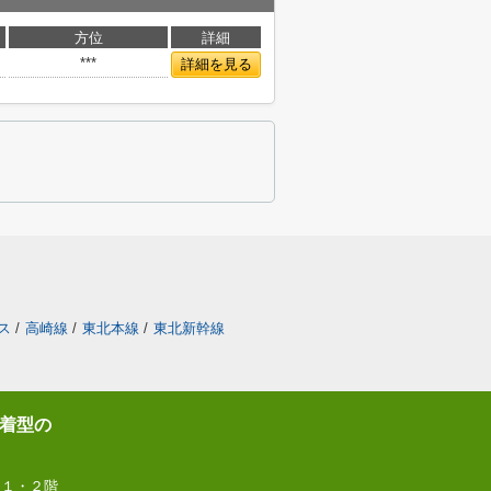
方位
詳細
***
詳細を見る
ス
/
高崎線
/
東北本線
/
東北新幹線
着型の
 １・２階