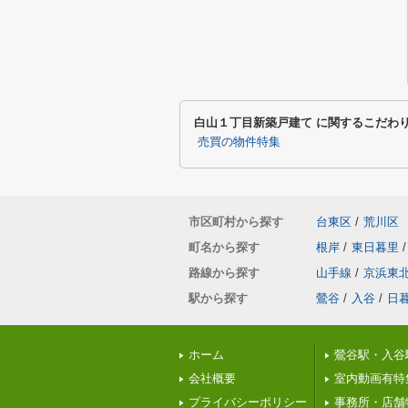
白山１丁目新築戸建て に関するこだわ
売買の物件特集
市区町村から探す
台東区
/
荒川区
町名から探す
根岸
/
東日暮里
/
路線から探す
山手線
/
京浜東
駅から探す
鶯谷
/
入谷
/
日
ホーム
鶯谷駅・入谷
会社概要
室内動画有特
プライバシーポリシー
事務所・店舗