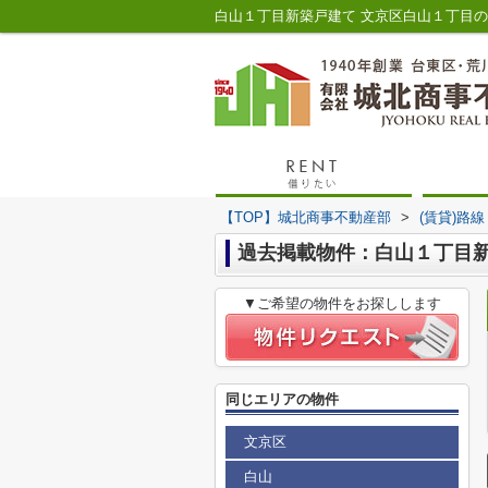
【TOP】城北商事不動産部
>
(賃貸)路
過去掲載物件：白山１丁目
▼ご希望の物件をお探しします
同じエリアの物件
文京区
白山