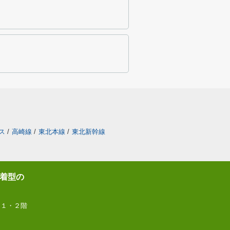
ス
/
高崎線
/
東北本線
/
東北新幹線
着型の
 １・２階