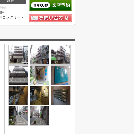
建物
24年
階建
筋コンクリート