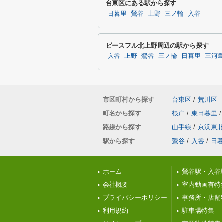
台東区にある駅から探す
日暮里
鶯谷
上野
三ノ輪
入谷
ピースフル北上野周辺の駅から探す
入谷
上野
鶯谷
三ノ輪
日暮里
三河
市区町村から探す
台東区
/
荒川区
町名から探す
根岸
/
東日暮里
/
路線から探す
山手線
/
京浜東
駅から探す
鶯谷
/
入谷
/
日
ホーム
鶯谷駅・入谷
会社概要
室内動画有特
プライバシーポリシー
事務所・店舗
利用規約
駐車場特集