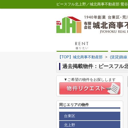
ピースフル北上野／城北商事不動産部 鶯
【TOP】城北商事不動産部
>
(賃貸)路
過去掲載物件：ピースフル
▼ご希望の物件をお探しします
同じエリアの物件
台東区
北上野