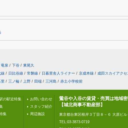
島
竜泉
/
下谷
/
東尾久
北線
/
日比谷線
/
常磐線
/
日暮里舎人ライナー
/
京成本線
/
成田スカイアクセ
暮里
/
三ノ輪
/
上野
/
田端
/
三河島
/
赤土小学校前
鶯谷や入谷の賃貸・売買は地域密
駅の駅近特集
お問い合わせ
【城北商事不動産部】
集
スタッフ紹介
特集
周辺施設
東京都台東区根岸３丁目８－６ 大原ビル
TEL:03-3873-0719