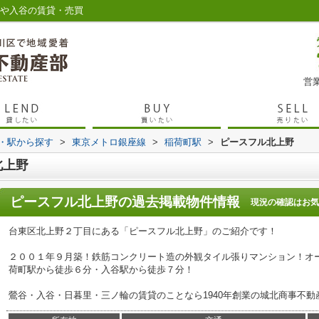
谷や入谷の賃貸・売買
営業
線・駅から探す
>
東京メトロ銀座線
>
稲荷町駅
>
ピースフル北上野
北上野
ピースフル北上野
の過去掲載物件情報
現況の確認はお気
台東区北上野２丁目にある「ピースフル北上野」のご紹介です！
２００１年９月築！鉄筋コンクリート造の外観タイル張りマンション！オ
荷町駅から徒歩６分・入谷駅から徒歩７分！
鶯谷・入谷・日暮里・三ノ輪の賃貸のことなら1940年創業の城北商事不動