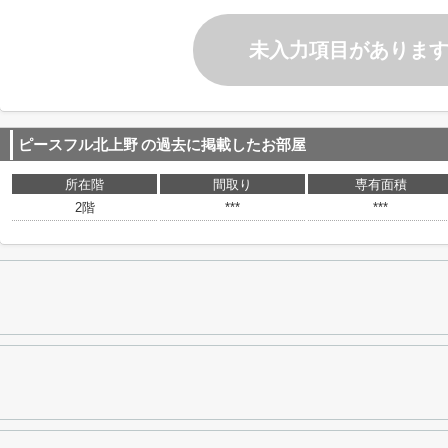
未入力項目がありま
ピースフル北上野
の過去に掲載したお部屋
所在階
間取り
専有面積
2階
***
***