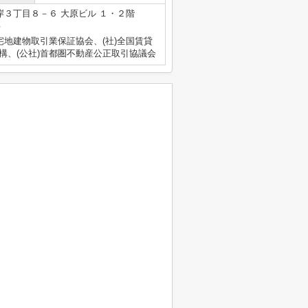
３丁目８－６ 大原ビル １・２階
号
宅地建物取引業保証協会、(社)全国賃貸
構、(公社)首都圏不動産公正取引協議会