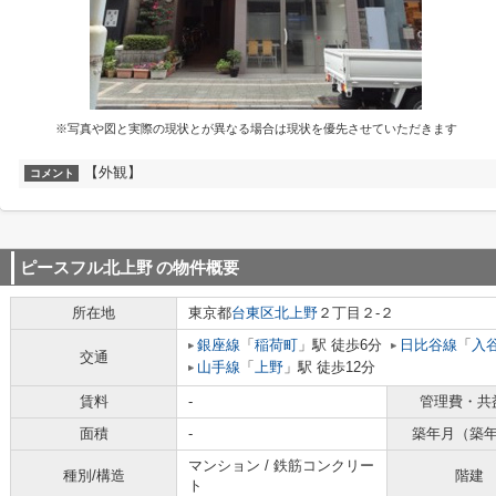
※写真や図と実際の現状とが異なる場合は現状を優先させていただきます
【外観】
コメント
ピースフル北上野
の物件概要
所在地
東京都
台東区
北上野
２丁目２-２
銀座線
「
稲荷町
」駅 徒歩6分
日比谷線
「
入
交通
山手線
「
上野
」駅 徒歩12分
賃料
-
管理費・共
面積
-
築年月（築
マンション / 鉄筋コンクリー
種別/構造
階建
ト