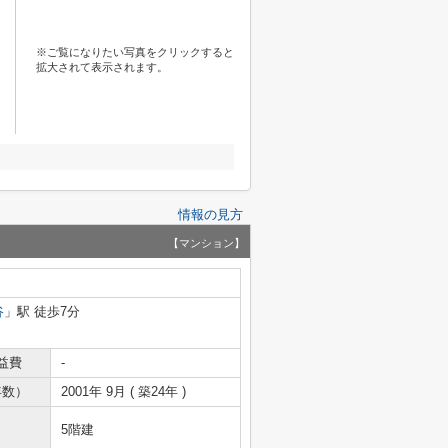
※ご覧になりたい写真をクリックすると
拡大されて表示されます。
情報の見方
【マンション】
谷
」駅 徒歩7分
益費
-
年数）
2001年 9月 ( 築24年 )
5階建