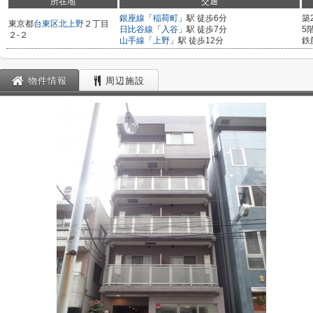
所在地
交通
銀座線
「
稲荷町
」駅 徒歩6分
築
東京都
台東区
北上野
２丁目
日比谷線
「
入谷
」駅 徒歩7分
5
２-２
山手線
「
上野
」駅 徒歩12分
鉄
物件情報
周辺施設