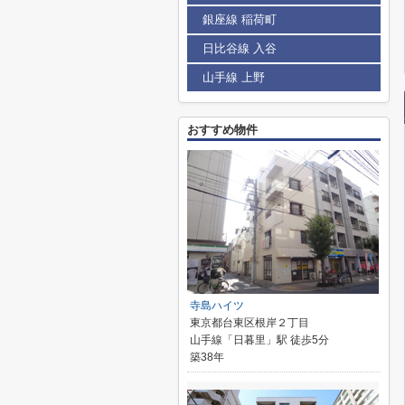
銀座線 稲荷町
日比谷線 入谷
山手線 上野
おすすめ物件
寺島ハイツ
東京都台東区根岸２丁目
山手線「日暮里」駅 徒歩5分
築38年