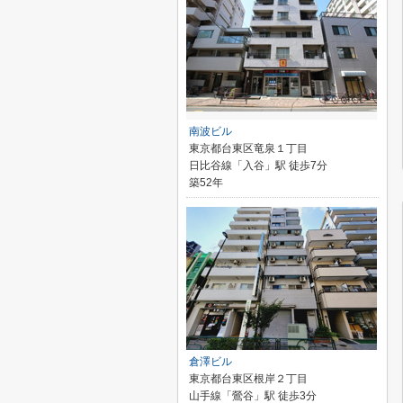
南波ビル
東京都台東区竜泉１丁目
日比谷線「入谷」駅 徒歩7分
築52年
倉澤ビル
東京都台東区根岸２丁目
山手線「鶯谷」駅 徒歩3分