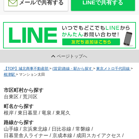
メールで共有する
LINEで共有する
ページトップへ
【TOP】城北商事不動産部
>
(賃貸)路線・駅から探す
>
東京メトロ千代田線
>
根津駅
>
マンション太田
市区町村から探す
台東区
/
荒川区
町名から探す
根岸
/
東日暮里
/
竜泉
/
東尾久
路線から探す
山手線
/
京浜東北線
/
日比谷線
/
常磐線
/
日暮里舎人ライナー
/
京成本線
/
成田スカイアクセス
/