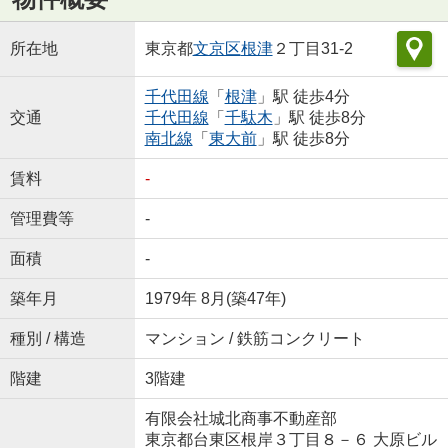
所在地
東京都
文京区
根津
２丁目31-2
千代田線
「
根津
」駅 徒歩4分
交通
千代田線
「
千駄木
」駅 徒歩8分
南北線
「
東大前
」駅 徒歩8分
賃料
-
管理費等
-
面積
-
築年月
1979年 8月(築47年)
種別 / 構造
マンション / 鉄筋コンクリート
階建
3階建
有限会社城北商事不動産部
東京都台東区根岸３丁目８－６ 大原ビル