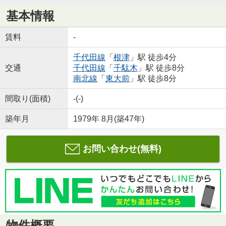
基本情報
賃料
-
千代田線
「
根津
」駅 徒歩4分
交通
千代田線
「
千駄木
」駅 徒歩8分
南北線
「
東大前
」駅 徒歩8分
間取り(面積)
-(-)
築年月
1979年 8月(築47年)
お問い合わせ(無料)
物件概要