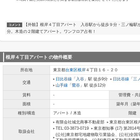
【外観】根岸４丁目アパート 入谷駅から徒歩９分・三ノ輪駅
コメント
分。木造の２階建てアパート。ワンフロア占有！
根岸４丁目アパート
の物件概要
所在地
東京都
台東区
根岸
４丁目１６－２０
日比谷線
「
入谷
」駅 徒歩9分
日比谷線
「
三
交通
山手線
「
鶯谷
」駅 徒歩12分
賃料
-
管理費・共
面積
-
築年月（築
種別/構造
アパート / 木造
階建
有限会社城北商事不動産部
東京都台東区根岸
TEL:03-3873-0719
東京都知事 (17) 第2814
取扱会社
(公社)東京都宅地建物取引業協会、(公社)全国