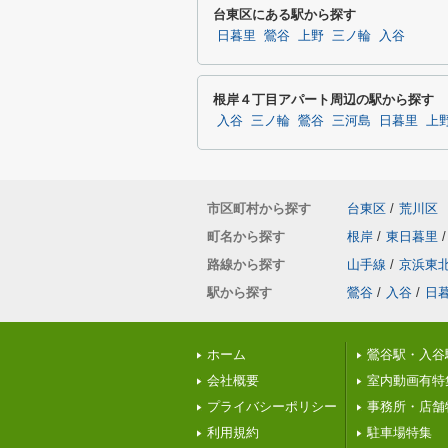
台東区にある駅から探す
日暮里
鶯谷
上野
三ノ輪
入谷
根岸４丁目アパート周辺の駅から探す
入谷
三ノ輪
鶯谷
三河島
日暮里
上
市区町村から探す
台東区
/
荒川区
町名から探す
根岸
/
東日暮里
/
路線から探す
山手線
/
京浜東
駅から探す
鶯谷
/
入谷
/
日
ホーム
鶯谷駅・入谷
会社概要
室内動画有特
プライバシーポリシー
事務所・店舗
利用規約
駐車場特集