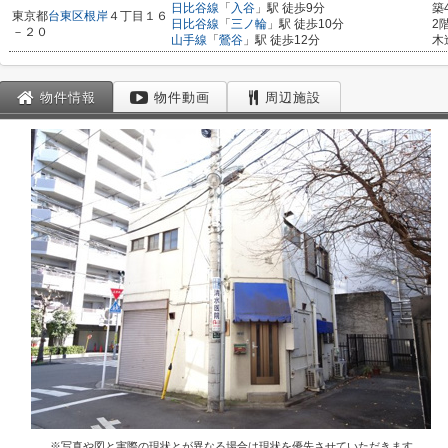
日比谷線
「
入谷
」駅 徒歩9分
築
東京都
台東区
根岸
４丁目１６
日比谷線
「
三ノ輪
」駅 徒歩10分
2
－２０
山手線
「
鶯谷
」駅 徒歩12分
木
物件情報
物件動画
周辺施設
※写真や図と実際の現状とが異なる場合は現状を優先させていただきます