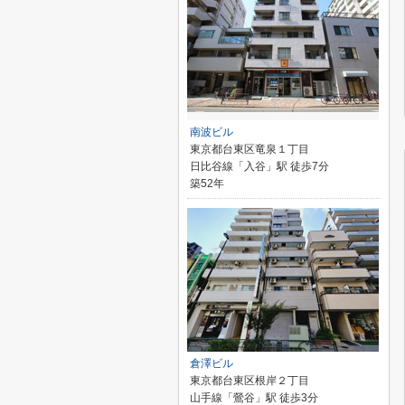
南波ビル
東京都台東区竜泉１丁目
日比谷線「入谷」駅 徒歩7分
築52年
倉澤ビル
東京都台東区根岸２丁目
山手線「鶯谷」駅 徒歩3分