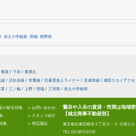
野
赤土小学校前
田端
熊野前
竜泉
/
下谷
/
東尾久
北線
/
日比谷線
/
常磐線
/
日暮里舎人ライナー
/
京成本線
/
成田スカイアクセ
暮里
/
三ノ輪
/
上野
/
田端
/
三河島
/
赤土小学校前
鶯谷や入谷の賃貸・売買は地域密
駅の駅近特集
お問い合わせ
【城北商事不動産部】
集
スタッフ紹介
特集
周辺施設
東京都台東区根岸３丁目８－６ 大原ビル
TEL:03-3873-0719