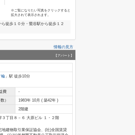
※ご覧になりたい写真をクリックすると
拡大されて表示されます。
から徒歩１０分・鶯谷駅から徒歩１２
情報の見方
【アパート】
ノ輪
」駅 徒歩10分
益費
-
年数）
1983年 10月 ( 築42年 )
2階建
３丁目８－６ 大原ビル １・２階
号
宅地建物取引業保証協会、(社)全国賃貸