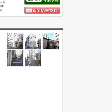
42年
階建
造