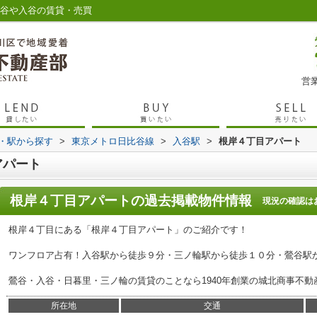
鶯谷や入谷の賃貸・売買
営業
線・駅から探す
>
東京メトロ日比谷線
>
入谷駅
>
根岸４丁目アパート
アパート
根岸４丁目アパート
の過去掲載物件情報
現況の確認は
根岸４丁目にある「根岸４丁目アパート」のご紹介です！
ワンフロア占有！入谷駅から徒歩９分・三ノ輪駅から徒歩１０分・鶯谷駅
鶯谷・入谷・日暮里・三ノ輪の賃貸のことなら1940年創業の城北商事不動
所在地
交通