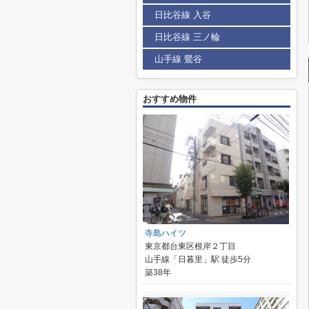
日比谷線 入谷
日比谷線 三ノ輪
山手線 鶯谷
おすすめ物件
寺島ハイツ
東京都台東区根岸２丁目
山手線「日暮里」駅 徒歩5分
築38年