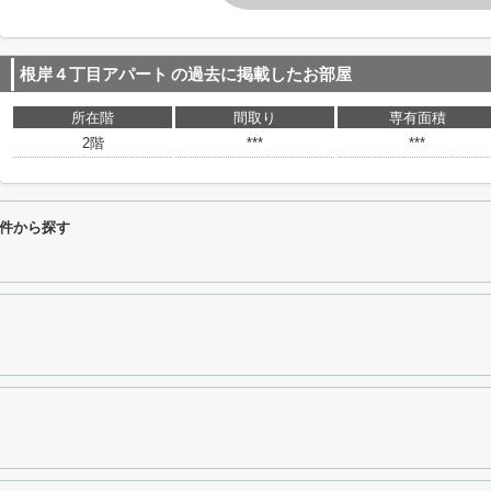
根岸４丁目アパート
の過去に掲載したお部屋
所在階
間取り
専有面積
2階
***
***
件から探す