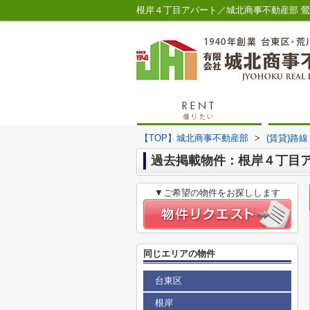
根岸４丁目アパート／城北商事不動産部 
【TOP】城北商事不動産部
>
(賃貸)路
過去掲載物件：根岸４丁目
▼ご希望の物件をお探しします
同じエリアの物件
台東区
根岸