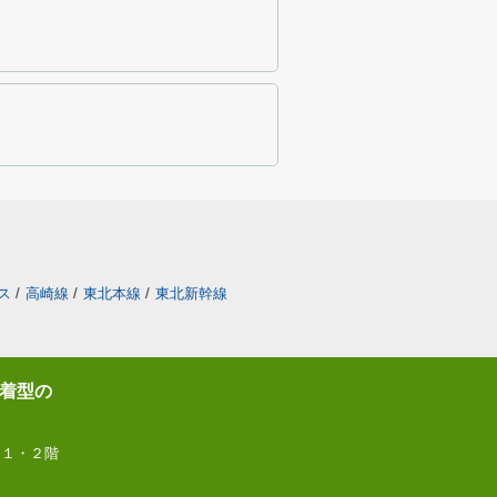
ス
/
高崎線
/
東北本線
/
東北新幹線
着型の
 １・２階