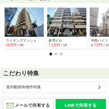
ライオンズマンション鶯谷第３
倉澤ビル
寺島ハイツ
10
万
円
/ 2K
7.1
万
円
/ 1K
6.7
万
円
/ 1
こだわり特集
室内動画有物件特集
メールで共有する
LINEで共有する