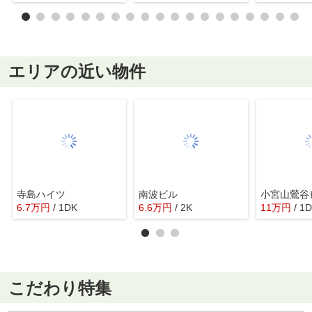
エリアの近い物件
寺島ハイツ
南波ビル
小宮山鶯谷
6.7
万
円
/ 1DK
6.6
万
円
/ 2K
11
万
円
/ 1
こだわり特集