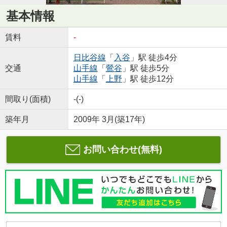
基本情報
賃料
-
日比谷線
「
入谷
」駅 徒歩4分
交通
山手線
「
鶯谷
」駅 徒歩5分
山手線
「
上野
」駅 徒歩12分
間取り(面積)
-(-)
築年月
2009年 3月(築17年)
お問い合わせ(無料)