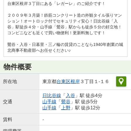
台東区根岸３丁目にある「レガーレ」のご紹介です！
２００９年３月築！鉄筋コンクリート造の外観タイル張りマン
ション！オートロック付でセキュリティ安心！日比谷線「入
谷」駅徒歩４分・山手線「鶯谷」駅からも徒歩５分の好立地！
コンビニなども近くで買い物便利！更新料無しです！
鶯谷・入谷・日暮里・三ノ輪の賃貸のことなら1940年創業の城
北商事不動産部へお任せください♪
物件概要
所在地
東京都
台東区
根岸
３丁目１-１６
日比谷線
「
入谷
」駅 徒歩4分
交通
山手線
「
鶯谷
」駅 徒歩5分
山手線
「
上野
」駅 徒歩12分
賃料
-