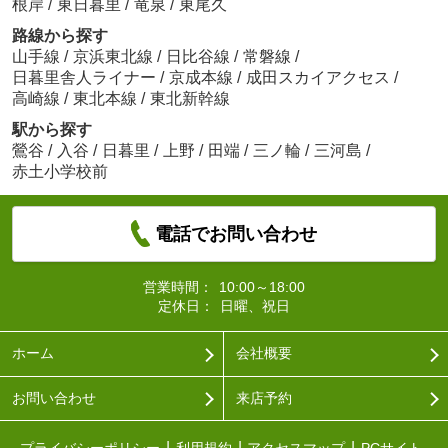
根岸
/
東日暮里
/
竜泉
/
東尾久
路線から探す
山手線
/
京浜東北線
/
日比谷線
/
常磐線
/
日暮里舎人ライナー
/
京成本線
/
成田スカイアクセス
/
高崎線
/
東北本線
/
東北新幹線
駅から探す
鶯谷
/
入谷
/
日暮里
/
上野
/
田端
/
三ノ輪
/
三河島
/
赤土小学校前
電話でお問い合わせ
営業時間：
10:00～18:00
定休日：
日曜、祝日
ホーム
会社概要
お問い合わせ
来店予約
プライバシーポリシー
利用規約
アクセスマップ
PCサイト