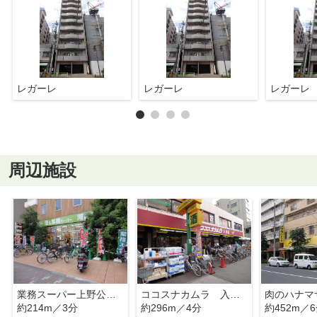
レガーレ
レガーレ
レガーレ
周辺施設
業務スーパー上野公園店
ココスナカムラ 入谷店
肉のハナマ
約214m／3分
約296m／4分
約452m／