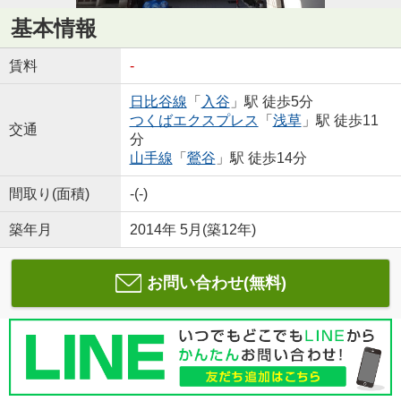
基本情報
賃料
-
日比谷線
「
入谷
」駅 徒歩5分
つくばエクスプレス
「
浅草
」駅 徒歩11
交通
分
山手線
「
鶯谷
」駅 徒歩14分
間取り(面積)
-(-)
築年月
2014年 5月(築12年)
お問い合わせ(無料)