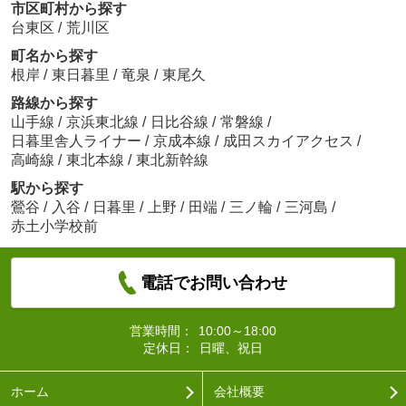
市区町村から探す
台東区
/
荒川区
町名から探す
根岸
/
東日暮里
/
竜泉
/
東尾久
路線から探す
山手線
/
京浜東北線
/
日比谷線
/
常磐線
/
日暮里舎人ライナー
/
京成本線
/
成田スカイアクセス
/
高崎線
/
東北本線
/
東北新幹線
駅から探す
鶯谷
/
入谷
/
日暮里
/
上野
/
田端
/
三ノ輪
/
三河島
/
赤土小学校前
電話でお問い合わせ
営業時間：
10:00～18:00
定休日：
日曜、祝日
ホーム
会社概要