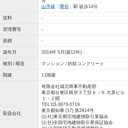
分
山手線
「
鶯谷
」駅 徒歩14分
賃料
-
管理費等
-
面積
-
築年月
2014年 5月(築12年)
種別 / 構造
マンション / 鉄筋コンクリート
階建
11階建
有限会社城北商事不動産部
東京都台東区根岸３丁目８－６ 大原ビル
１・２階
TEL:03-3873-0719
東京都知事 (17) 第2814号
取扱会社
(公社)東京都宅地建物取引業協会
(公社)全国宅地建物取引業保証協会