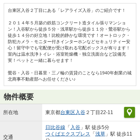
台東区入谷２丁目にある「レアライズ入谷」のご紹介です！
２０１４年５月築の鉄筋コンクリート造タイル張りマンショ
ン！入谷駅から徒歩５分・浅草駅から徒歩１１分・鶯谷駅から
徒歩１４分の好立地！比較的静かな環境です！オートロック・
防犯カメラ・モニター付きインターホンなどセキュリティー安
心！留守中でも宅配便が受け取れる宅配ボックスが有ります！
室内は温水洗浄トイレ・浴室乾燥機・独立洗面台など設備充
実！ペットと一緒に暮らせます！
鶯谷・入谷・日暮里・三ノ輪の賃貸のことなら1940年創業の城
北商事不動産部へお任せください♪
物件概要
所在地
東京都
台東区
入谷
２丁目22-11
日比谷線
「
入谷
」駅 徒歩5分
つくばエクスプレス
「
浅草
」駅 徒歩11
交通