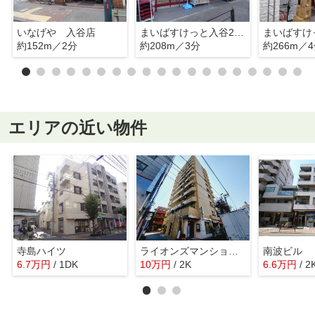
いなげや 入谷店
まいばすけっと入谷2丁目店
約152m／2分
約208m／3分
約266m／
エリアの近い物件
寺島ハイツ
ライオンズマンション鶯谷第３
南波ビル
6.7
万
円
/ 1DK
10
万
円
/ 2K
6.6
万
円
/ 2