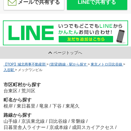
メールで共有する
LINEで共有する
ページトップへ
【TOP】城北商事不動産部
>
(賃貸)路線・駅から探す
>
東京メトロ日比谷線
>
入谷駅
>
メックワンビル
市区町村から探す
台東区
/
荒川区
町名から探す
根岸
/
東日暮里
/
竜泉
/
下谷
/
東尾久
路線から探す
山手線
/
京浜東北線
/
日比谷線
/
常磐線
/
日暮里舎人ライナー
/
京成本線
/
成田スカイアクセス
/