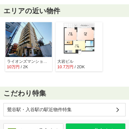
エリアの近い物件
ライオンズマンション鶯谷第３
大岩ビル
10
万
円
/ 2K
10.7
万
円
/ 2DK
こだわり特集
鶯谷駅・入谷駅の駅近物件特集