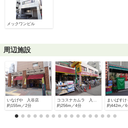
メックワンビル
周辺施設
いなげや 入谷店
ココスナカムラ 入谷店
約155m／2分
約256m／4分
約442m／