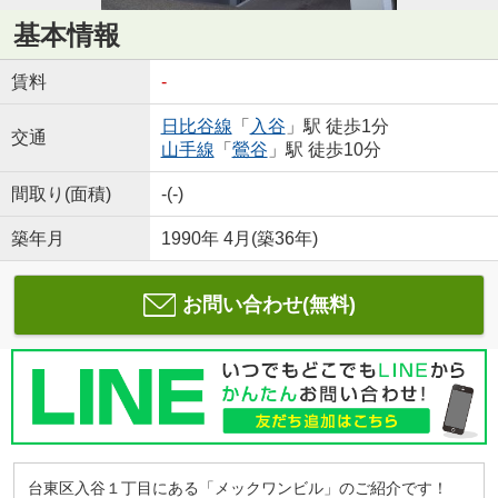
基本情報
賃料
-
日比谷線
「
入谷
」駅 徒歩1分
交通
山手線
「
鶯谷
」駅 徒歩10分
間取り(面積)
-(-)
築年月
1990年 4月(築36年)
お問い合わせ(無料)
台東区入谷１丁目にある「メックワンビル」のご紹介です！