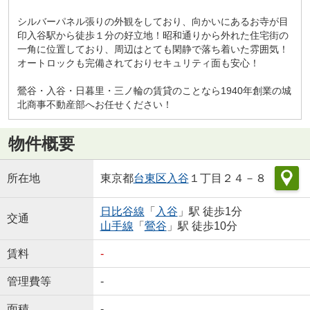
シルバーパネル張りの外観をしており、向かいにあるお寺が目
印入谷駅から徒歩１分の好立地！昭和通りから外れた住宅街の
一角に位置しており、周辺はとても閑静で落ち着いた雰囲気！
オートロックも完備されておりセキュリティ面も安心！
鶯谷・入谷・日暮里・三ノ輪の賃貸のことなら1940年創業の城
北商事不動産部へお任せください！
物件概要
所在地
東京都
台東区
入谷
１丁目２４－８
日比谷線
「
入谷
」駅 徒歩1分
交通
山手線
「
鶯谷
」駅 徒歩10分
賃料
-
管理費等
-
面積
-