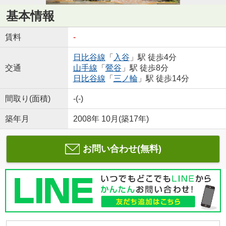
基本情報
賃料
-
日比谷線
「
入谷
」駅 徒歩4分
交通
山手線
「
鶯谷
」駅 徒歩8分
日比谷線
「
三ノ輪
」駅 徒歩14分
間取り(面積)
-(-)
築年月
2008年 10月(築17年)
お問い合わせ(無料)