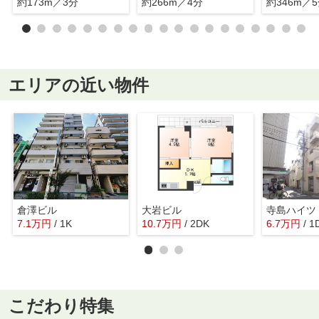
約173m／3分
約266m／4分
約346m／
エリアの近い物件
倉澤ビル
大岩ビル
寺島ハイツ
7.1
万
円
/ 1K
10.7
万
円
/ 2DK
6.7
万
円
/ 1
こだわり特集