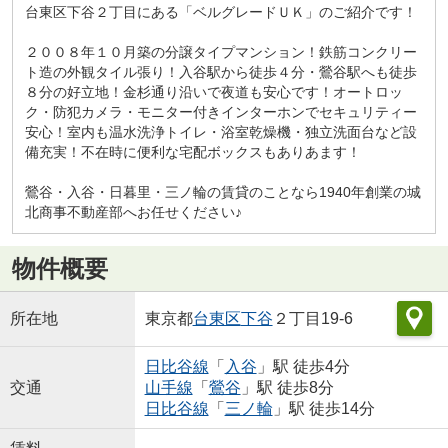
台東区下谷２丁目にある「ベルグレードＵＫ」のご紹介です！
２００８年１０月築の分譲タイプマンション！鉄筋コンクリー
ト造の外観タイル張り！入谷駅から徒歩４分・鶯谷駅へも徒歩
８分の好立地！金杉通り沿いで夜道も安心です！オートロッ
ク・防犯カメラ・モニター付きインターホンでセキュリティー
安心！室内も温水洗浄トイレ・浴室乾燥機・独立洗面台など設
備充実！不在時に便利な宅配ボックスもありあます！
鶯谷・入谷・日暮里・三ノ輪の賃貸のことなら1940年創業の城
北商事不動産部へお任せください♪
物件概要
所在地
東京都
台東区
下谷
２丁目19-6
日比谷線
「
入谷
」駅 徒歩4分
交通
山手線
「
鶯谷
」駅 徒歩8分
日比谷線
「
三ノ輪
」駅 徒歩14分