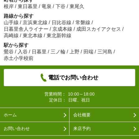
根岸
/
東日暮里
/
竜泉
/
下谷
/
東尾久
路線から探す
山手線
/
京浜東北線
/
日比谷線
/
常磐線
/
日暮里舎人ライナー
/
京成本線
/
成田スカイアクセス
/
高崎線
/
東北本線
/
東北新幹線
駅から探す
鶯谷
/
入谷
/
日暮里
/
三ノ輪
/
上野
/
田端
/
三河島
/
赤土小学校前
電話でお問い合わせ
営業時間：
10:00～18:00
定休日：
日曜、祝日
ホーム
会社概要
お問い合わせ
来店予約