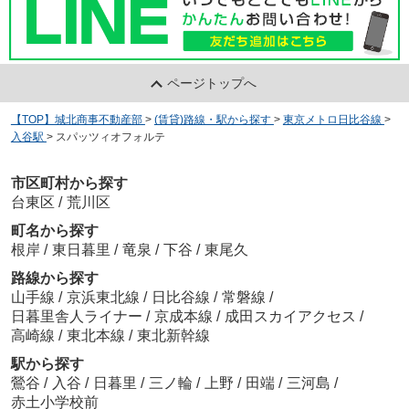
ページトップへ
【TOP】城北商事不動産部
>
(賃貸)路線・駅から探す
>
東京メトロ日比谷線
>
入谷駅
>
スパッツィオフォルテ
市区町村から探す
台東区
/
荒川区
町名から探す
根岸
/
東日暮里
/
竜泉
/
下谷
/
東尾久
路線から探す
山手線
/
京浜東北線
/
日比谷線
/
常磐線
/
日暮里舎人ライナー
/
京成本線
/
成田スカイアクセス
/
高崎線
/
東北本線
/
東北新幹線
駅から探す
鶯谷
/
入谷
/
日暮里
/
三ノ輪
/
上野
/
田端
/
三河島
/
赤土小学校前