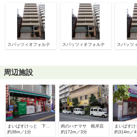
スパッツィオフォルテ
スパッツィオフォルテ
スパッツ
周辺施設
まいばすけっと 下谷３丁目店
肉のハナマサ 根岸店
約38m／1分
約172m／3分
約314m／