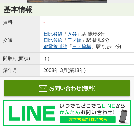
基本情報
賃料
-
日比谷線
「
入谷
」駅 徒歩8分
交通
日比谷線
「
三ノ輪
」駅 徒歩9分
都電荒川線
「
三ノ輪橋
」駅 徒歩12分
間取り(面積)
-(-)
築年月
2008年 3月(築18年)
お問い合わせ(無料)