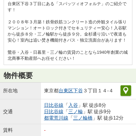
台東区下谷３丁目にある「スパッツィオフォルテ」のご紹介で
す！
２００８年３月築！鉄骨鉄筋コンクリート造の外観タイル張り
マンション！オートロック付きでセキュリティー安心！入谷駅
から徒歩８分・三ノ輪駅から徒歩９分。金杉通り沿いで夜道も
安心！室内は追い焚き機能付きバス・独立洗面台があります！
鶯谷・入谷・日暮里・三ノ輪の賃貸のことなら1940年創業の城
北商事不動産部へお任せください！
物件概要
所在地
東京都
台東区
下谷
３丁目１４-４
日比谷線
「
入谷
」駅 徒歩8分
交通
日比谷線
「
三ノ輪
」駅 徒歩9分
都電荒川線
「
三ノ輪橋
」駅 徒歩12分
賃料
-