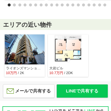
エリアの近い物件
ライオンズマンション鶯谷第３
大岩ビル
10
万
円
/ 2K
10.7
万
円
/ 2DK
メールで共有する
LINEで共有する