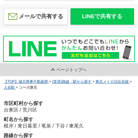
メールで共有する
LINEで共有する
ページトップへ
【TOP】城北商事不動産部
>
(賃貸)路線・駅から探す
>
東京メトロ日比谷線
>
入谷駅
>
コーポ勝見
市区町村から探す
台東区
/
荒川区
町名から探す
根岸
/
東日暮里
/
竜泉
/
下谷
/
東尾久
路線から探す