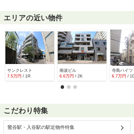
エリアの近い物件
サンクレスト
南波ビル
寺島ハイツ
7.5
万
円
/ 1R
6.6
万
円
/ 2K
6.7
万
円
/ 1
こだわり特集
鶯谷駅・入谷駅の駅近物件特集