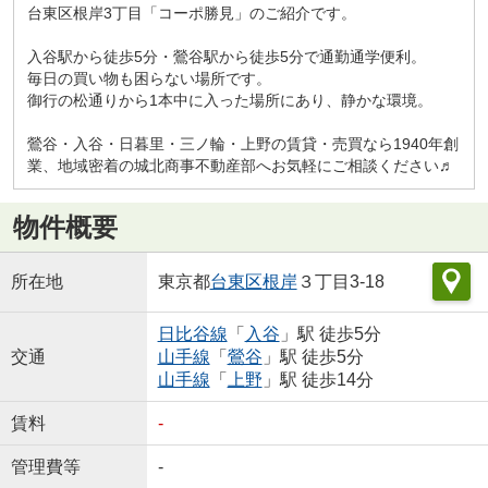
台東区根岸3丁目「コーポ勝見」のご紹介です。
入谷駅から徒歩5分・鶯谷駅から徒歩5分で通勤通学便利。
毎日の買い物も困らない場所です。
御行の松通りから1本中に入った場所にあり、静かな環境。
鶯谷・入谷・日暮里・三ノ輪・上野の賃貸・売買なら1940年創
業、地域密着の城北商事不動産部へお気軽にご相談ください♬
物件概要
所在地
東京都
台東区
根岸
３丁目3-18
日比谷線
「
入谷
」駅 徒歩5分
交通
山手線
「
鶯谷
」駅 徒歩5分
山手線
「
上野
」駅 徒歩14分
賃料
-
管理費等
-