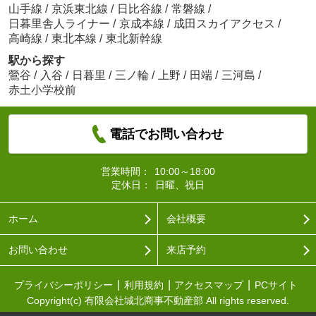
山手線
/
京浜東北線
/
日比谷線
/
常磐線
/
日暮里舎人ライナー
/
京成本線
/
成田スカイアクセス
/
高崎線
/
東北本線
/
東北新幹線
駅から探す
鶯谷
/
入谷
/
日暮里
/
三ノ輪
/
上野
/
田端
/
三河島
/
赤土小学校前
電話でお問い合わせ
営業時間：
10:00～18:00
定休日：
日曜、祝日
ホーム
会社概要
お問い合わせ
来店予約
プライバシーポリシー
利用規約
アクセスマップ
PCサイト
Copyright(c) 有限会社城北商事不動産部 All rights reserved.