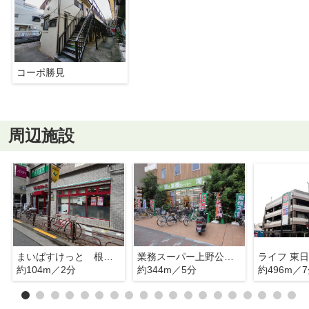
コーポ勝見
周辺施設
まいばすけっと 根岸うぐいす通り店
業務スーパー上野公園店
ライフ 東
約104m／2分
約344m／5分
約496m／