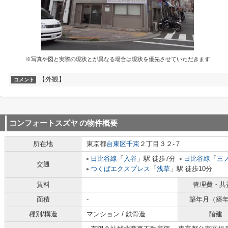
※写真や図と実際の現状とが異なる場合は現状を優先させていただきます
【外観】
コメント
コンフォートスズヤ
の物件概要
所在地
東京都
台東区
千束
２丁目３２-７
日比谷線
「
入谷
」駅 徒歩7分
日比谷線
「
三
交通
つくばエクスプレス
「
浅草
」駅 徒歩10分
賃料
-
管理費・共
面積
-
築年月（築
種別/構造
マンション / 鉄骨造
階建