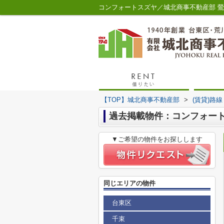
コンフォートスズヤ／城北商事不動産部 
【TOP】城北商事不動産部
>
(賃貸)路
過去掲載物件：コンフォー
▼ご希望の物件をお探しします
同じエリアの物件
台東区
千束