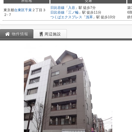
所在地
交通
日比谷線
「
入谷
」駅 徒歩7分
築
東京都
台東区
千束
２丁目３
日比谷線
「
三ノ輪
」駅 徒歩11分
6
２-７
つくばエクスプレス
「
浅草
」駅 徒歩10分
鉄
物件情報
周辺施設