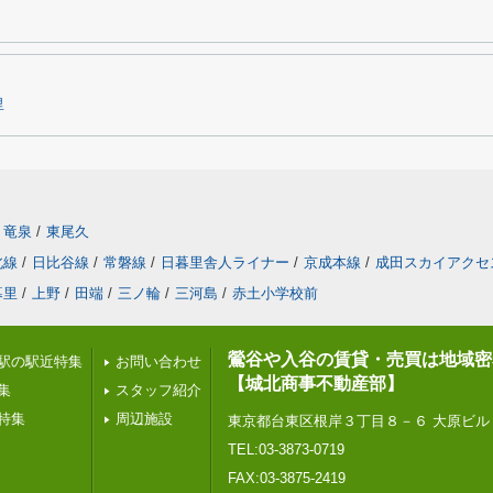
里
竜泉
/
東尾久
北線
/
日比谷線
/
常磐線
/
日暮里舎人ライナー
/
京成本線
/
成田スカイアクセ
暮里
/
上野
/
田端
/
三ノ輪
/
三河島
/
赤土小学校前
鶯谷や入谷の賃貸・売買は地域密
駅の駅近特集
お問い合わせ
【城北商事不動産部】
集
スタッフ紹介
特集
周辺施設
東京都台東区根岸３丁目８－６ 大原ビル
TEL:03-3873-0719
FAX:03-3875-2419