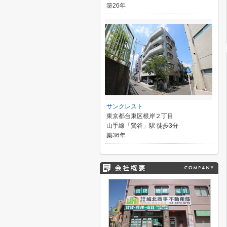
築26年
サンクレスト
東京都台東区根岸２丁目
山手線「鶯谷」駅 徒歩3分
築36年