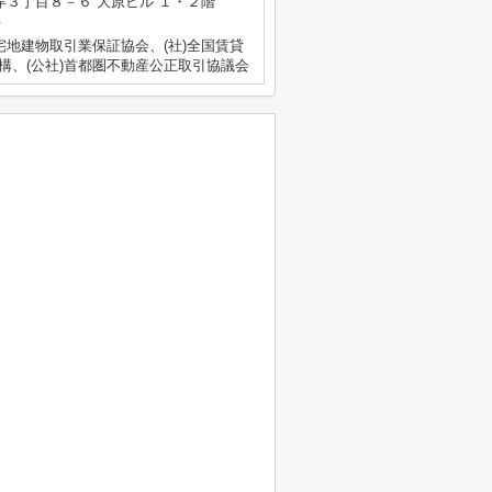
３丁目８－６ 大原ビル １・２階
号
宅地建物取引業保証協会、(社)全国賃貸
構、(公社)首都圏不動産公正取引協議会