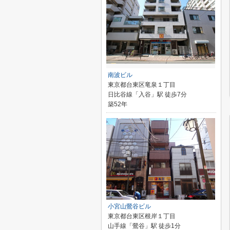
南波ビル
東京都台東区竜泉１丁目
日比谷線「入谷」駅 徒歩7分
築52年
小宮山鶯谷ビル
東京都台東区根岸１丁目
山手線「鶯谷」駅 徒歩1分