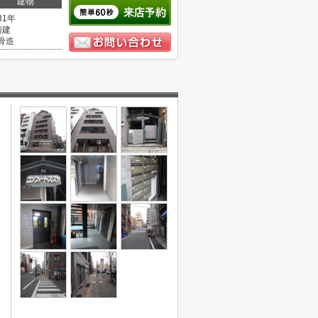
建物
31年
階建
骨造