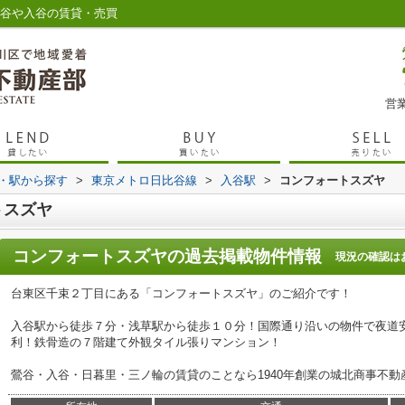
鶯谷や入谷の賃貸・売買
営業
線・駅から探す
>
東京メトロ日比谷線
>
入谷駅
>
コンフォートスズヤ
トスズヤ
コンフォートスズヤ
の過去掲載物件情報
現況の確認は
台東区千束２丁目にある「コンフォートスズヤ」のご紹介です！
入谷駅から徒歩７分・浅草駅から徒歩１０分！国際通り沿いの物件で夜道
利！鉄骨造の７階建て外観タイル張りマンション！
鶯谷・入谷・日暮里・三ノ輪の賃貸のことなら1940年創業の城北商事不動