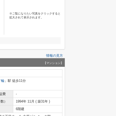
※ご覧になりたい写真をクリックすると
拡大されて表示されます。
情報の見方
【マンション】
ノ輪
」駅 徒歩11分
益費
-
年数）
1994年 11月 ( 築31年 )
6階建