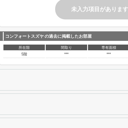
未入力項目がありま
コンフォートスズヤ
の過去に掲載したお部屋
所在階
間取り
専有面積
5階
***
***