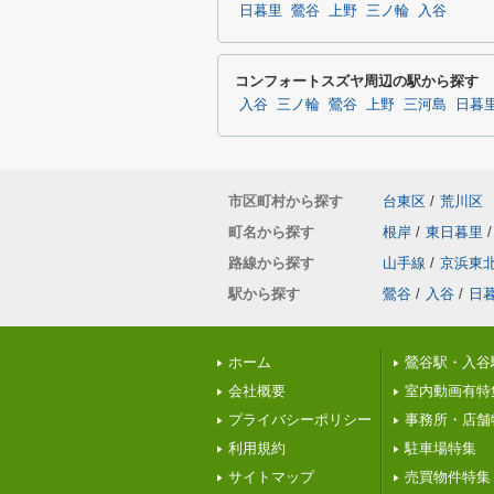
日暮里
鶯谷
上野
三ノ輪
入谷
コンフォートスズヤ周辺の駅から探す
入谷
三ノ輪
鶯谷
上野
三河島
日暮
市区町村から探す
台東区
/
荒川区
町名から探す
根岸
/
東日暮里
/
路線から探す
山手線
/
京浜東
駅から探す
鶯谷
/
入谷
/
日
ホーム
鶯谷駅・入谷
会社概要
室内動画有特
プライバシーポリシー
事務所・店舗
利用規約
駐車場特集
サイトマップ
売買物件特集