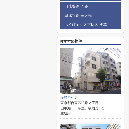
日比谷線 入谷
日比谷線 三ノ輪
つくばエクスプレス 浅草
おすすめ物件
寺島ハイツ
東京都台東区根岸２丁目
山手線「日暮里」駅 徒歩5分
築38年