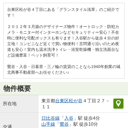
台東区松が谷４丁目にある「グランスタイル浅草」のご紹介で
す！
２０１２年３月築のデザイナーズ物件！オートロック・防犯カ
メラ・モニター付インターホンなどセキュリティー安心！不在
時に便利な宅配ボックスも有ります！入谷駅から徒歩４分の好
立地！コンビニなど近くで買い物便利！言問通り沿いのため夜
道も安心！室内も温水洗浄トイレ・浴室乾燥機・独立洗面台な
ど設備豊富！ペット飼育可！
鶯谷・入谷・日暮里・三ノ輪の賃貸のことなら1940年創業の城
北商事不動産部へお任せください♪
物件概要
東京都
台東区
松が谷
４丁目２７－
所在地
１１
日比谷線
「
入谷
」駅 徒歩4分
山手線
「
鶯谷
」駅 徒歩10分
交通