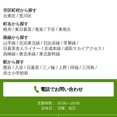
市区町村から探す
台東区
/
荒川区
町名から探す
根岸
/
東日暮里
/
竜泉
/
下谷
/
東尾久
路線から探す
山手線
/
京浜東北線
/
日比谷線
/
常磐線
/
日暮里舎人ライナー
/
京成本線
/
成田スカイアクセス
/
高崎線
/
東北本線
/
東北新幹線
駅から探す
鶯谷
/
入谷
/
日暮里
/
三ノ輪
/
上野
/
田端
/
三河島
/
赤土小学校前
電話でお問い合わせ
営業時間：
10:00～18:00
定休日：
日曜、祝日