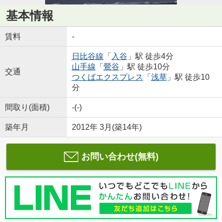
基本情報
賃料
-
日比谷線
「
入谷
」駅 徒歩4分
山手線
「
鶯谷
」駅 徒歩10分
交通
つくばエクスプレス
「
浅草
」駅 徒歩10
分
間取り(面積)
-(-)
築年月
2012年 3月(築14年)
お問い合わせ(無料)