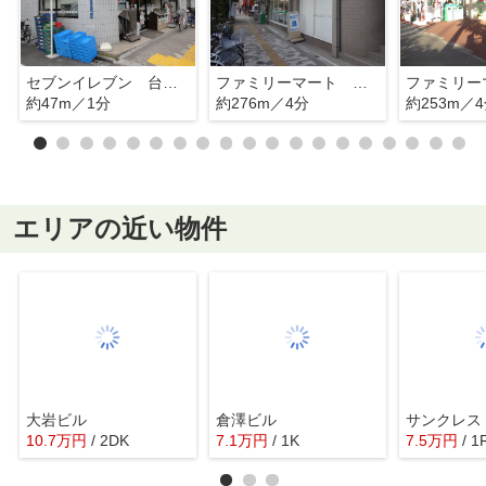
セブンイレブン 台東入谷１丁目店
ファミリーマート 入谷二丁目店店
約47m／1分
約276m／4分
約253m／
エリアの近い物件
大岩ビル
倉澤ビル
サンクレス
10.7
万
円
/ 2DK
7.1
万
円
/ 1K
7.5
万
円
/ 1