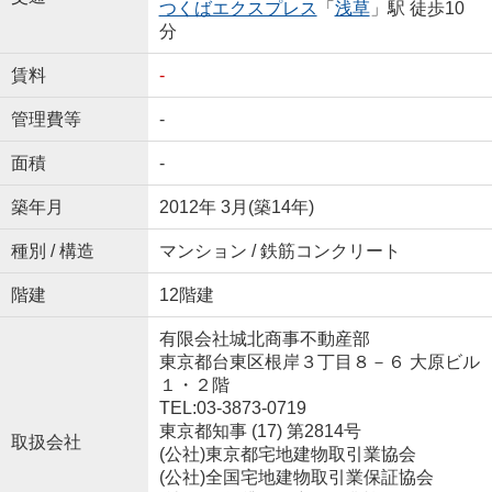
つくばエクスプレス
「
浅草
」駅 徒歩10
分
賃料
-
管理費等
-
面積
-
築年月
2012年 3月(築14年)
種別 / 構造
マンション / 鉄筋コンクリート
階建
12階建
有限会社城北商事不動産部
東京都台東区根岸３丁目８－６ 大原ビル
１・２階
TEL:03-3873-0719
東京都知事 (17) 第2814号
取扱会社
(公社)東京都宅地建物取引業協会
(公社)全国宅地建物取引業保証協会