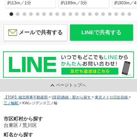
約13m／1分
約189m／3分
約303m／
メールで共有する
LINEで共有する
ページトップへ
【TOP】城北商事不動産部
>
(賃貸)路線・駅から探す
>
東京メトロ日比谷線
>
三ノ輪駅
>
KWレジデンス三ノ輪
市区町村から探す
台東区
/
荒川区
町名から探す