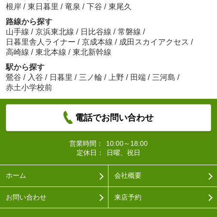
根岸
/
東日暮里
/
竜泉
/
下谷
/
東尾久
路線から探す
山手線
/
京浜東北線
/
日比谷線
/
常磐線
/
日暮里舎人ライナー
/
京成本線
/
成田スカイアクセス
/
高崎線
/
東北本線
/
東北新幹線
駅から探す
鶯谷
/
入谷
/
日暮里
/
三ノ輪
/
上野
/
田端
/
三河島
/
赤土小学校前
電話でお問い合わせ
営業時間：
10:00～18:00
定休日：
日曜、祝日
ホーム
会社概要
お問い合わせ
来店予約