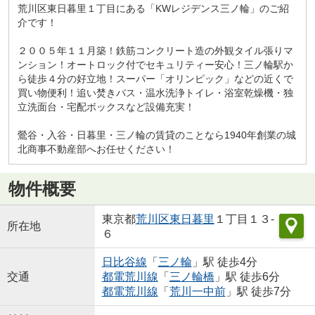
荒川区東日暮里１丁目にある「KWレジデンス三ノ輪」のご紹
介です！
２００５年１１月築！鉄筋コンクリート造の外観タイル張りマ
ンション！オートロック付でセキュリティー安心！三ノ輪駅か
ら徒歩４分の好立地！スーパー「オリンピック」などの近くで
買い物便利！追い焚きバス・温水洗浄トイレ・浴室乾燥機・独
立洗面台・宅配ボックスなど設備充実！
鶯谷・入谷・日暮里・三ノ輪の賃貸のことなら1940年創業の城
北商事不動産部へお任せください！
物件概要
東京都
荒川区
東日暮里
１丁目１３-
所在地
６
日比谷線
「
三ノ輪
」駅 徒歩4分
交通
都電荒川線
「
三ノ輪橋
」駅 徒歩6分
都電荒川線
「
荒川一中前
」駅 徒歩7分