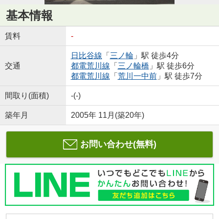
基本情報
賃料
-
日比谷線
「
三ノ輪
」駅 徒歩4分
交通
都電荒川線
「
三ノ輪橋
」駅 徒歩6分
都電荒川線
「
荒川一中前
」駅 徒歩7分
間取り(面積)
-(-)
築年月
2005年 11月(築20年)
お問い合わせ(無料)