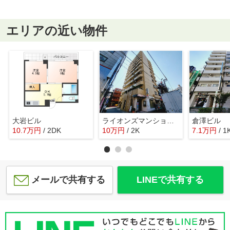
エリアの近い物件
大岩ビル
ライオンズマンション鶯谷第３
倉澤ビル
10.7
万
円
/ 2DK
10
万
円
/ 2K
7.1
万
円
/ 1
メールで共有する
LINEで共有する