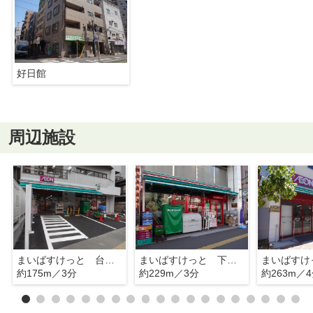
好日館
周辺施設
まいばすけっと 台東下谷３丁目店
まいばすけっと 下谷３丁目店
約175m／3分
約229m／3分
約263m／