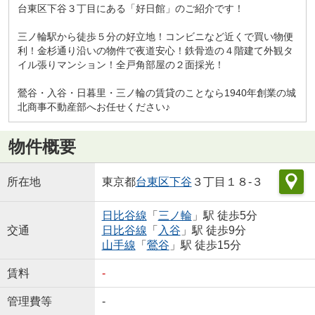
台東区下谷３丁目にある「好日館」のご紹介です！
三ノ輪駅から徒歩５分の好立地！コンビニなど近くで買い物便
利！金杉通り沿いの物件で夜道安心！鉄骨造の４階建て外観タ
イル張りマンション！全戸角部屋の２面採光！
鶯谷・入谷・日暮里・三ノ輪の賃貸のことなら1940年創業の城
北商事不動産部へお任せください♪
物件概要
所在地
東京都
台東区
下谷
３丁目１８-３
日比谷線
「
三ノ輪
」駅 徒歩5分
交通
日比谷線
「
入谷
」駅 徒歩9分
山手線
「
鶯谷
」駅 徒歩15分
賃料
-
管理費等
-