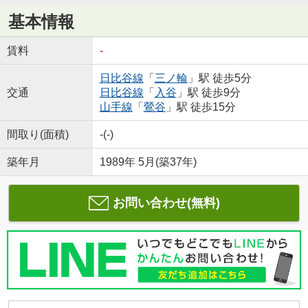
基本情報
賃料
-
日比谷線
「
三ノ輪
」駅 徒歩5分
交通
日比谷線
「
入谷
」駅 徒歩9分
山手線
「
鶯谷
」駅 徒歩15分
間取り(面積)
-(-)
築年月
1989年 5月(築37年)
お問い合わせ(無料)