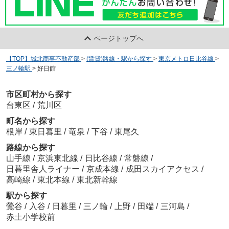
ページトップへ
【TOP】城北商事不動産部
>
(賃貸)路線・駅から探す
>
東京メトロ日比谷線
>
三ノ輪駅
>
好日館
市区町村から探す
台東区
/
荒川区
町名から探す
根岸
/
東日暮里
/
竜泉
/
下谷
/
東尾久
路線から探す
山手線
/
京浜東北線
/
日比谷線
/
常磐線
/
日暮里舎人ライナー
/
京成本線
/
成田スカイアクセス
/
高崎線
/
東北本線
/
東北新幹線
駅から探す
鶯谷
/
入谷
/
日暮里
/
三ノ輪
/
上野
/
田端
/
三河島
/
赤土小学校前