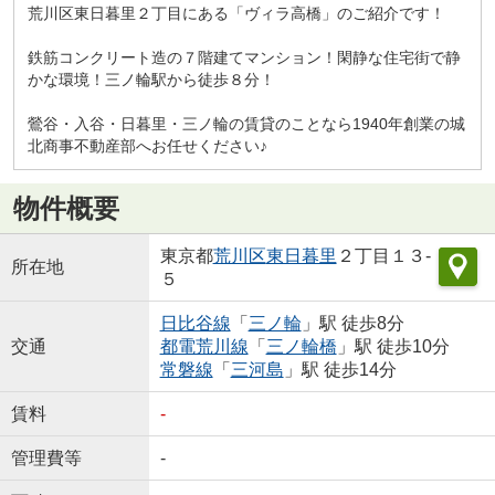
荒川区東日暮里２丁目にある「ヴィラ高橋」のご紹介です！
鉄筋コンクリート造の７階建てマンション！閑静な住宅街で静
かな環境！三ノ輪駅から徒歩８分！
鶯谷・入谷・日暮里・三ノ輪の賃貸のことなら1940年創業の城
北商事不動産部へお任せください♪
物件概要
東京都
荒川区
東日暮里
２丁目１３-
所在地
５
日比谷線
「
三ノ輪
」駅 徒歩8分
交通
都電荒川線
「
三ノ輪橋
」駅 徒歩10分
常磐線
「
三河島
」駅 徒歩14分
賃料
-
管理費等
-