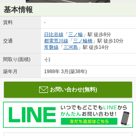
基本情報
賃料
-
日比谷線
「
三ノ輪
」駅 徒歩8分
交通
都電荒川線
「
三ノ輪橋
」駅 徒歩10分
常磐線
「
三河島
」駅 徒歩14分
間取り(面積)
-(-)
築年月
1988年 3月(築38年)
お問い合わせ(無料)