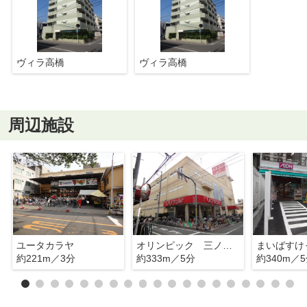
ヴィラ高橋
ヴィラ高橋
周辺施設
ユータカラヤ
オリンピック 三ノ輪店
約221m／3分
約333m／5分
約340m／