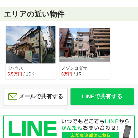
エリアの近い物件
Kハウス
メゾンコダサ
5.5
万
円
/ 1DK
6
万
円
/ 1R
メールで共有する
LINEで共有する