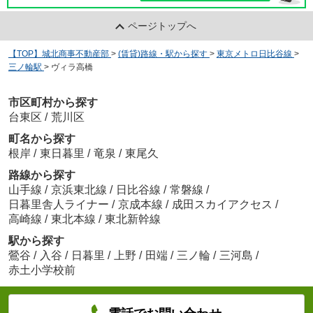
ページトップへ
【TOP】城北商事不動産部
>
(賃貸)路線・駅から探す
>
東京メトロ日比谷線
>
三ノ輪駅
>
ヴィラ高橋
市区町村から探す
台東区
/
荒川区
町名から探す
根岸
/
東日暮里
/
竜泉
/
東尾久
路線から探す
山手線
/
京浜東北線
/
日比谷線
/
常磐線
/
日暮里舎人ライナー
/
京成本線
/
成田スカイアクセス
/
高崎線
/
東北本線
/
東北新幹線
駅から探す
鶯谷
/
入谷
/
日暮里
/
上野
/
田端
/
三ノ輪
/
三河島
/
赤土小学校前