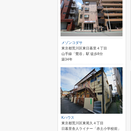
メゾンコダサ
東京都荒川区東日暮里４丁目
山手線「鶯谷」駅 徒歩8分
築34年
Kハウス
東京都荒川区東尾久４丁目
日暮里舎人ライナー「赤土小学校前」