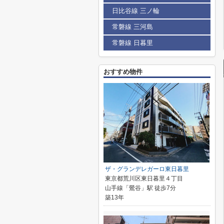
日比谷線 三ノ輪
常磐線 三河島
常磐線 日暮里
おすすめ物件
ザ・グランデレガーロ東日暮里
東京都荒川区東日暮里４丁目
山手線「鶯谷」駅 徒歩7分
築13年