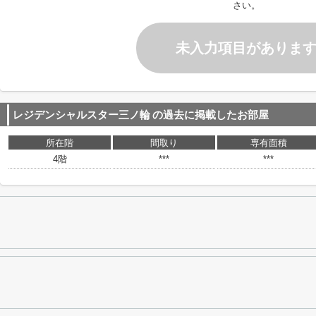
さい。
未入力項目がありま
レジデンシャルスター三ノ輪
の過去に掲載したお部屋
所在階
間取り
専有面積
4階
***
***