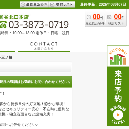
最終更新：2026年08月07日
00
00
件
件
最近見た物件
検討リスト
時間：10:00～18:00 定休日：日曜、祝日
ー三ノ輪
現況の確認はお気軽にお問い合わせください。
す！
輪駅から徒歩５分の好立地！静かな環境！
などセキュリティー安心！不在時に便利な
燥機・独立洗面台など設備充実！
産部へお任せください♪