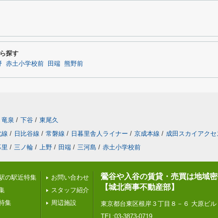
ら探す
野
赤土小学校前
田端
熊野前
竜泉
/
下谷
/
東尾久
北線
/
日比谷線
/
常磐線
/
日暮里舎人ライナー
/
京成本線
/
成田スカイアクセ
暮里
/
三ノ輪
/
上野
/
田端
/
三河島
/
赤土小学校前
鶯谷や入谷の賃貸・売買は地域密
駅の駅近特集
お問い合わせ
【城北商事不動産部】
集
スタッフ紹介
特集
周辺施設
東京都台東区根岸３丁目８－６ 大原ビル
TEL:03-3873-0719