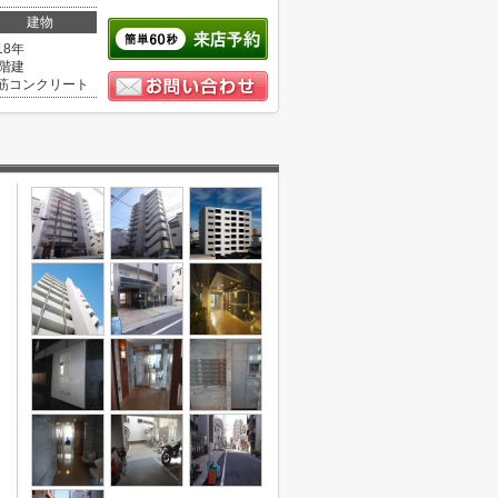
建物
18年
0階建
筋コンクリート