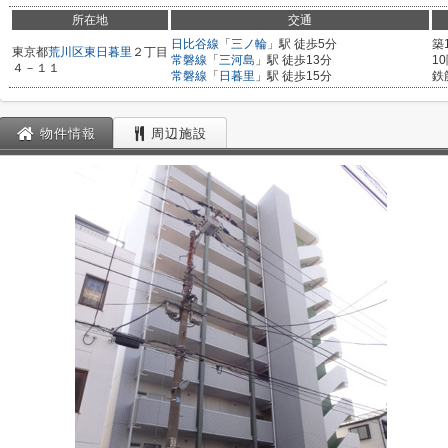
所在地
交通
日比谷線
「
三ノ輪
」駅 徒歩5分
築
東京都
荒川区
東日暮里
２丁目
常磐線
「
三河島
」駅 徒歩13分
1
４－１１
常磐線
「
日暮里
」駅 徒歩15分
鉄
物件情報
周辺施設