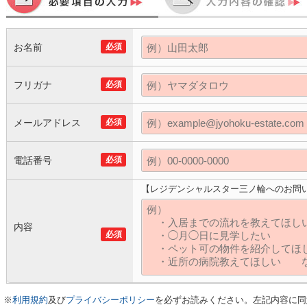
お名前
必須
フリガナ
必須
メールアドレス
必須
電話番号
必須
【レジデンシャルスター三ノ輪へのお問
内容
必須
※
利用規約
及び
プライバシーポリシー
を必ずお読みください。左記内容に同