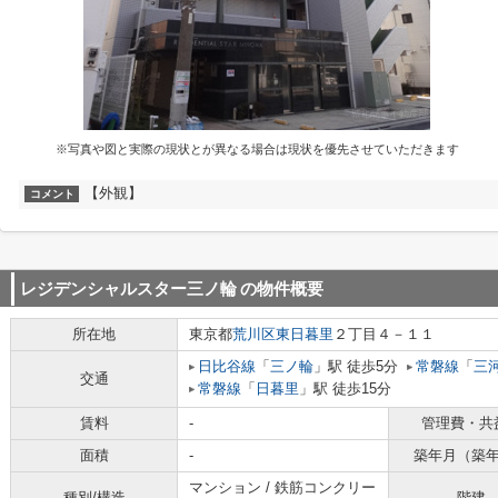
※写真や図と実際の現状とが異なる場合は現状を優先させていただきます
【外観】
コメント
レジデンシャルスター三ノ輪
の物件概要
所在地
東京都
荒川区
東日暮里
２丁目４－１１
日比谷線
「
三ノ輪
」駅 徒歩5分
常磐線
「
三
交通
常磐線
「
日暮里
」駅 徒歩15分
賃料
-
管理費・共
面積
-
築年月（築
マンション / 鉄筋コンクリー
種別/構造
階建