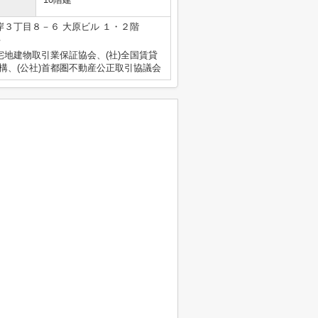
３丁目８－６ 大原ビル １・２階
号
宅地建物取引業保証協会、(社)全国賃貸
構、(公社)首都圏不動産公正取引協議会