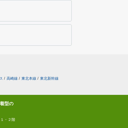
ス
/
高崎線
/
東北本線
/
東北新幹線
着型の
 １・２階