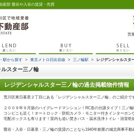
動産部 鶯谷や入谷の賃貸・売買
営業
線・駅から探す
>
東京メトロ日比谷線
>
三ノ輪駅
>
レジデンシャルスタ
ャルスター三ノ輪
レジデンシャルスター三ノ輪
の過去掲載物件情報
荒川区東日暮里２丁目にある「レジデンシャルスター三ノ輪」のご紹介で
２００９年９月築のハイグレードマンション！RC造の分譲タイプ！三ノ
コンビニも近く！オートロック・防犯カメラ・モニター付きインターホン
宅配ボックスも有ります！室内も追い焚きバス・温水洗浄トイレ・浴室乾
鶯谷・入谷・日暮里・三ノ輪の賃貸のことなら1940年創業の城北商事不動