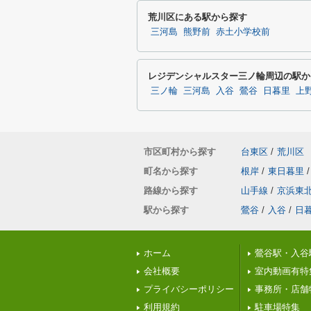
荒川区にある駅から探す
三河島
熊野前
赤土小学校前
レジデンシャルスター三ノ輪周辺の駅か
三ノ輪
三河島
入谷
鶯谷
日暮里
上
市区町村から探す
台東区
/
荒川区
町名から探す
根岸
/
東日暮里
/
路線から探す
山手線
/
京浜東
駅から探す
鶯谷
/
入谷
/
日
ホーム
鶯谷駅・入谷
会社概要
室内動画有特
プライバシーポリシー
事務所・店舗
利用規約
駐車場特集