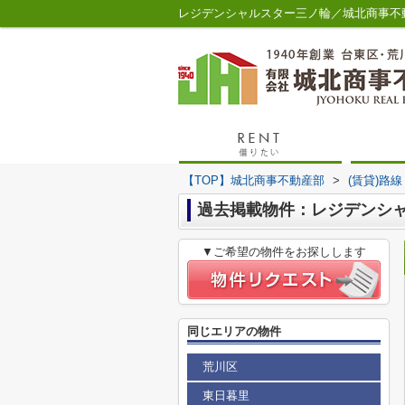
レジデンシャルスター三ノ輪／城北商事不
【TOP】城北商事不動産部
>
(賃貸)路
過去掲載物件：レジデンシ
▼ご希望の物件をお探しします
同じエリアの物件
荒川区
東日暮里